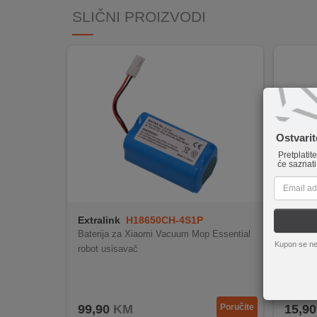
INTERNO
SLIČNI PROIZVODI
MOJ
NALOG
AKCIJE
Ostvari
BRENDOVI
Pretplatit
će saznati
NOVO
U
PONUDI
Extralink
H18650CH-4S1P
Vileda
KONTAKT
Baterija za Xiaomi Vacuum Mop Essential
Inovativna
Kupon se ne
robot usisavač
Do 3x viš
360° vla
KUPOVINA
2 refi
NA
Sigura
RATE
99,90
KM
Poručite
15,90