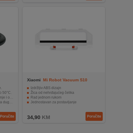
Xiaomi
Mi Robot Vacuum S10
Brush Cover
.
Izdržljiv ABS dizajn
o 50°C.
Žica od nehrđajućeg čelika
retanje.
Rad jednom rukom
rajnost.
Jednostavan za postavljanje
roštilja.
Kompatibilan s Xiaomi Robot Vacuum S10
Poručite
34,90
KM
Poručite