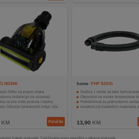
ZLN0386
home
FHP 820/G
juća četka na pogon zraka.
Dužina 1 metar za lako dohvaćanje
tavna instalacija na usisavač.
Otpornost na visoke temperature d
a za sve vrste podova i tepiha.
Fleksibilnost za jednostavno savijanje i ok
ko čišćenje tvrdokornih mrlja i dlaka.
Izrađeno od kvalitetnih materijala za dugot
 od visokokvalitetnih materijala za dugotrajnost.
Pogodno za čišćenje peći, kamina i 
KM
Poručite
13,90
KM
 stvarnom izgledu proizvoda. Zadržavamo pravo pogreške u slikama proizvoda.