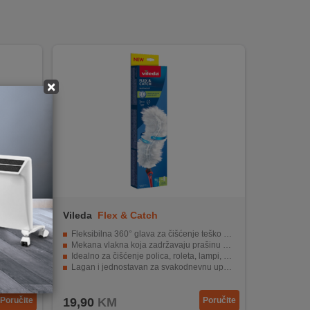
×
Vileda
Flex & Catch
sistemom
Fleksibilna 360° glava za čišćenje teško dostupnih mjesta
bolje
Mekana vlakna koja zadržavaju prašinu umjesto da je šire
 vodom
Idealno za čišćenje polica, roleta, lampi, elektronike
 mjeseci
Lagan i jednostavan za svakodnevnu upotrebu
h mjesta
Pogodan za sve tvrd površine bez hemijskih sredstava
Poručite
19,90
KM
Poručite