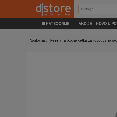
KATEGORIJE
KATEGORIJE
AKCIJE
NOVO U PO
TV
&
SAT
Naslovna
Rezervna bočna četka za robot usisavač 
MOBILNI
UREĐAJI
AUDIO
KABLOVI
KUĆANSKI
APARATI