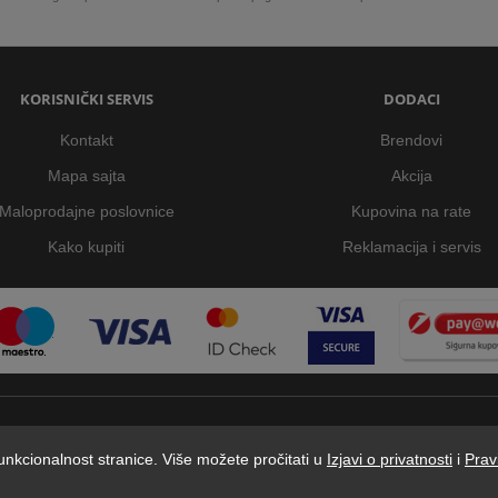
KORISNIČKI SERVIS
DODACI
Kontakt
Brendovi
Mapa sajta
Akcija
Maloprodajne poslovnice
Kupovina na rate
Kako kupiti
Reklamacija i servis
 funkcionalnost stranice. Više možete pročitati u
Izjavi o privatnosti
i
Prav
Dstore - Centar tehnike © 2026 by Digitalis d.o.o