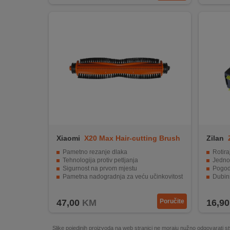
REKLAMACIJA
I
SERVIS
O
NAMA
KATALOZI
KAKO
KUPITI?
Xiaomi
X20 Max Hair-cutting Brush
Zilan
KUPOVINA
IZ
Pametno rezanje dlaka
Rotira
INOSTRANSTVA
Tehnologija protiv petljanja
Jednos
Sigurnost na prvom mjestu
Pogodn
Pametna nadogradnja za veću učinkovitost
Dubins
OZNAKE
Kompatibilno sa Xiaomi Robot Vacuum X20 Max, X20 Pro, X20+, X10+, S20+, S10+
Izrađena
ENERGETSKE
47,00
KM
Poručite
16,90
UČINKOVITOSTI
DIGITALIS
Slike pojedinih proizvoda na web stranici ne moraju nužno odgovarati