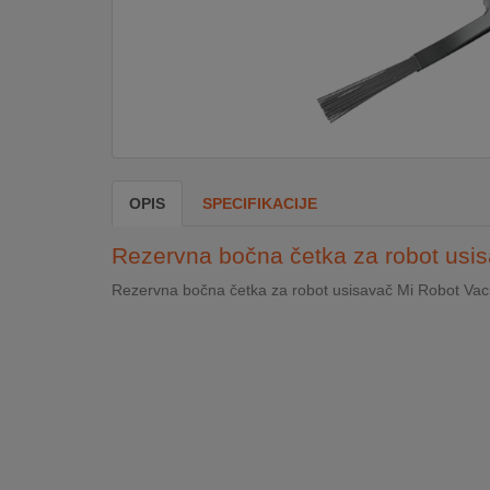
DOM
&
ALATI
ENERGIJA
OPIS
SPECIFIKACIJE
KLIMATIZACIJA
Rezervna bočna četka za robot usis
Rezervna bočna četka za robot usisavač Mi Robot Va
SECURITY
PC
&
GAME