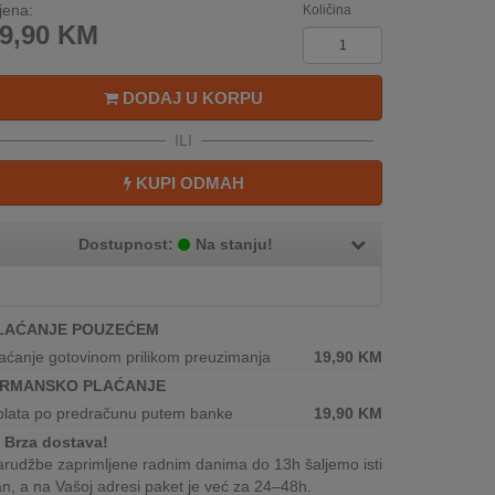
jena:
Količina
9,90
KM
DODAJ U KORPU
ILI
KUPI ODMAH
Dostupnost:
Na stanju!
LAĆANJE POUZEĆEM
aćanje gotovinom prilikom preuzimanja
19,90
KM
IRMANSKO PLAĆANJE
plata po predračunu putem banke
19,90
KM
Brza dostava!
rudžbe zaprimljene radnim danima do 13h šaljemo isti
n, a na Vašoj adresi paket je već za 24–48h.