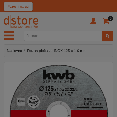
KATEGORIJE
Pozovi i naruči
0
TV
&
SAT
Naslovna
Rezna ploča za INOX 125 x 1.0 mm
MOBILNI
UREĐAJI
AUDIO
KABLOVI
KUĆANSKI
APARATI