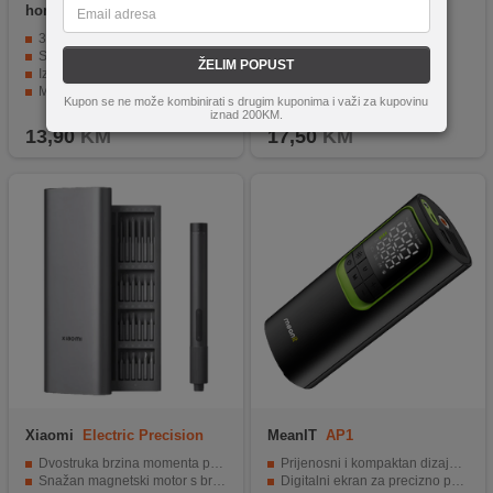
home
KTG 01
kwb
757900
Vodilica za bušenje
3u1 klamerica za različite poslove.
Spaja U, uske U i T spajalice.
ŽELIM POPUST
Izdržljiv čelik za dugotrajnost i sigurnost.
Male dimenzije i lagana za nošenje.
Kupon se ne može kombinirati s drugim kuponima i važi za kupovinu
Uz klamericu dolazi 300 spajalica.
iznad 200KM.
13,90
KM
17,50
KM
Xiaomi
Electric Precision
MeanIT
AP1
Screwdriver
Dvostruka brzina momenta precizne kontrole.
Prijenosni i kompaktan dizajn za jednostavno nošenje
Snažan magnetski motor s brzinom do 170 okretaja u minuti.
Digitalni ekran za precizno podešavanje pritiska