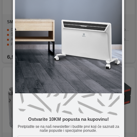
SMA
MTP 5-25
hoco.
ZP7 Maddy
Dužina trake od 5 metara.
Multifunkcionalni uređaj za brzo napuhavanje
Širina trake od 19 mm.
Kapacitet baterije 5000mAh
ABS kućište za izdržljivost i otpornost.
Raspon vrijednosti tlaka napuhavanja 0 – 10,3 bara
Funkcija blokade za precizno mjerenje.
LED zaslon
Jednostavna upotreba i lako čitljiva.
Ugrađena LED svjetiljka
6,90
KM
99,90
KM
Ostvarite 10KM popusta na kupovinu!
Pretplatite se na naš newsletter i budite prvi koji će saznati za
naše popuste i specijalne ponude.