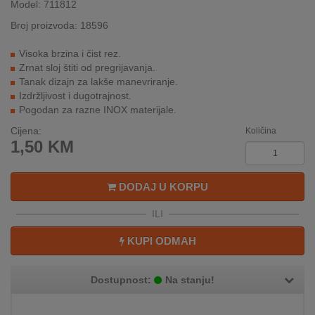
Model: 711812
INTERNO
Broj proizvoda: 18596
Visoka brzina i čist rez.
MOJ
Zrnat sloj štiti od pregrijavanja.
NALOG
Tanak dizajn za lakše manevriranje.
Izdržljivost i dugotrajnost.
AKCIJE
Pogodan za razne INOX materijale.
Cijena:
Količina
BRENDOVI
1,50
KM
NOVO
U
DODAJ U KORPU
PONUDI
ILI
KONTAKT
KUPI ODMAH
KUPOVINA
NA
Dostupnost:
Na stanju!
RATE