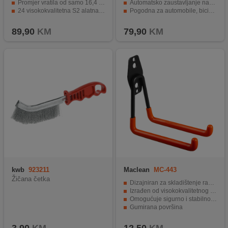
Promjer vratila od samo 16,4 mm.
Automatsko zaustavljanje nakon dostizanja željene vrijednosti
24 visokokvalitetna S2 alatna čelika za šrafljenje.
Pogodna za automobile, bicikle, motocikle i romobile
Niski centar gravitacije za veću kontrolu.
Ugrađeno LED svjetlo za korištenje u slabijim svjetlosnim uslovima
89,90
KM
79,90
KM
kwb
923211
Maclean
MC-443
Žičana četka
Dizajniran za skladištenje raznih vrsta predmeta
Izrađen od visokokvalitetnog čelika
Omogućuje sigurno i stabilno skladištenje predmeta težine do 50 kg
Gumirana površina
Jednostavna instalacija