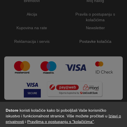
Brendovi
Moj nalog
Akcija
Pravila o postupanju s
kolačićima
Kupovina na rate
Newsletter
Reklamacija i servis
Postavke kolačića
Dstore
koristi kolačiće kako bi poboljšali Vaše korisničko
iskustvo i funkcionalnost stranice. Više možete pročitati u
Izjavi o
privatnosti
i
Pravilima o postupanju s "kolačićima"
.