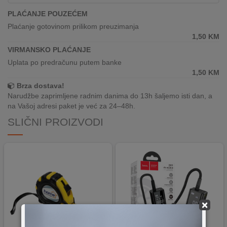
REKLAMACIJA
PLAĆANJE POUZEĆEM
I
SERVIS
Plaćanje gotovinom prilikom preuzimanja
1,50
KM
O
VIRMANSKO PLAĆANJE
NAMA
Uplata po predračunu putem banke
1,50
KM
KATALOZI
Brza dostava!
Narudžbe zaprimljene radnim danima do 13h šaljemo isti dan, a
KAKO
na Vašoj adresi paket je već za 24–48h.
KUPITI?
SLIČNI PROIZVODI
KUPOVINA
IZ
INOSTRANSTVA
OZNAKE
ENERGETSKE
UČINKOVITOSTI
×
DIGITALIS