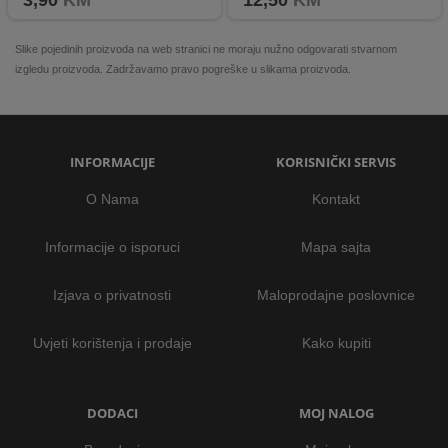
3,90
KM
12,50
KM
Slike pojedinih proizvoda na web stranici ne moraju nužno odgovarati stvarnom
izgledu proizvoda. Zadržavamo pravo pogreške u slikama proizvoda.
INFORMACIJE
KORISNIČKI SERVIS
O Nama
Kontakt
Informacije o isporuci
Mapa sajta
Izjava o privatnosti
Maloprodajne poslovnice
Uvjeti korištenja i prodaje
Kako kupiti
DODACI
MOJ NALOG