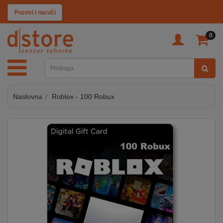
KATEGORIJE
Klikni i pozovi
0
TV
&
SAT
Naslovna
Roblox - 100 Robux
MOBILNI
UREĐAJI
AUDIO
KABLOVI
KUĆANSKI
APARATI