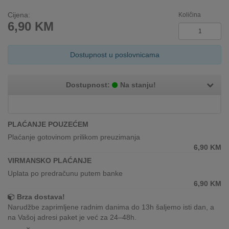
INTERNO
Cijena:
Količina
6,90
KM
MOJ
NALOG
Dostupnost u poslovnicama
AKCIJE
Dostupnost:
Na stanju!
BRENDOVI
NOVO
PLAĆANJE POUZEĆEM
U
Plaćanje gotovinom prilikom preuzimanja
PONUDI
6,90
KM
VIRMANSKO PLAĆANJE
KONTAKT
Uplata po predračunu putem banke
6,90
KM
KUPOVINA
Brza dostava!
NA
Narudžbe zaprimljene radnim danima do 13h šaljemo isti dan, a
RATE
na Vašoj adresi paket je već za 24–48h.