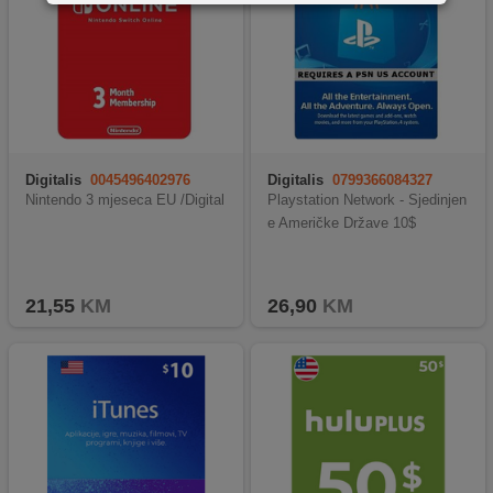
Digitalis
0045496402976
Digitalis
0799366084327
Nintendo 3 mjeseca EU /Digital
Playstation Network - Sjedinjen
e Američke Države 10$
21,55
KM
26,90
KM