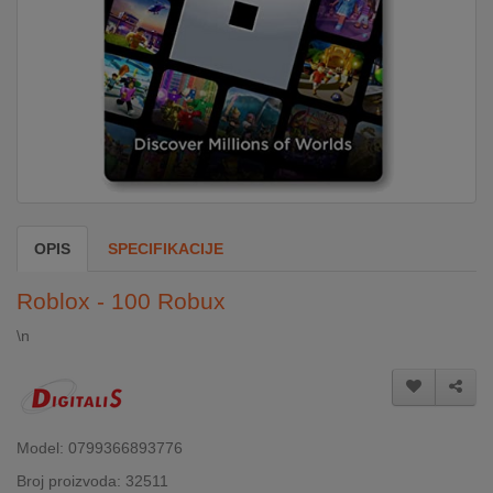
DOM
&
ALATI
ENERGIJA
OPIS
SPECIFIKACIJE
KLIMATIZACIJA
Roblox - 100 Robux
SECURITY
\n
PC
&
GAME
Model: 0799366893776
Broj proizvoda: 32511