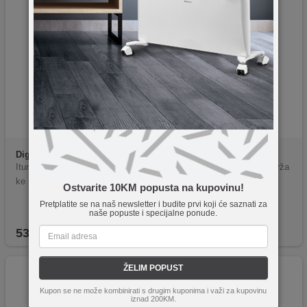
Digitalis
8012080007208
Digitalis
799366142775
Itunes 20$ - Sjedinjene Američ
Hulu Sjedinjene Američke Drža
ke Države
ve 100$
Ostvarite 10KM popusta na kupovinu!
Pretplatite se na naš newsletter i budite prvi koji će saznati za
naše popuste i specijalne ponude.
53,75
KM
255,70
KM
ŽELIM POPUST
Kupon se ne može kombinirati s drugim kuponima i važi za kupovinu
iznad 200KM.