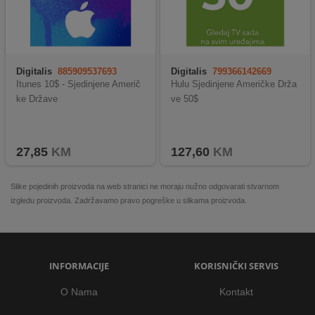
Digitalis
885909537693
Digitalis
799366142669
Itunes 10$ - Sjedinjene Američ
Hulu Sjedinjene Američke Drža
ke Države
ve 50$
27,85
KM
127,60
KM
Slike pojedinih proizvoda na web stranici ne moraju nužno odgovarati stvarnom
izgledu proizvoda. Zadržavamo pravo pogreške u slikama proizvoda.
INFORMACIJE
KORISNIČKI SERVIS
O Nama
Kontakt