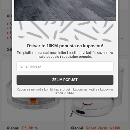
Xiaomi
S40C
Zilan
ZLN5400
Usisna snaga 5000 Pa
Robot usisivač 2-u-1
Baterija kapaciteta 2600 mAh
Usisna snaga do 2000 Pa
Kapacitet spremnika za vodu/prašinu - 260/520 ml
Baterija 3200 mAh
Upravljanje i praćenje putem aplikacije
Laserska i žiroskopska navigacija
Automatsko punjenje i nastavak čišćenja
Glasovno upravljanje
Ostvarite 10KM popusta na kupovinu!
289,90
KM
399,90
KM
Pretplatite se na naš newsletter i budite prvi koji će saznati za
naše popuste i specijalne ponude.
ŽELIM POPUST
Kupon se ne može kombinirati s drugim kuponima i važi za kupovinu
iznad 200KM.
Xiaomi
E5 White
Xiaomi
Robot Vacuum H40