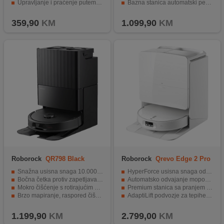
Upravljanje i praćenje putem aplikacije
Bazna stanica automatski pere i suši krpe za brisanje
Automatsko punjenje i nastavak čišćenja
S-Cross sustavom za otkrivanje niskih prepreka
359,90
KM
1.099,90
KM
Roborock
QR798 Black
Roborock
Qrevo Edge 2 Pro
Snažna usisna snaga 10.000 Pa
HyperForce usisna snaga od 25.000 Pa
Bočna četka protiv zapetljavanja
Automatsko odvajanje mopova za suhe tepihe
Mokro čišćenje s rotirajućim krpama
Premium stanica sa pranjem na 100°C
Brzo mapiranje, raspored čišćenja, višenamjenska karta
AdaptiLift podvozje za tepihe i pragove
Spremnik za vodu 80 ml
Ultra tanak dizajn za čišćenje ispod namještaja
1.199,90
KM
2.799,00
KM