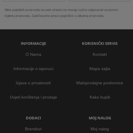
Slike pojedinih proizvoda na web stranici ne moraju nužno odgovarati stvarnom
izgledu proizvoda. Zadržavamo pravo pogreške u slikama proizvoda.
INFORMACIJE
KORISNIČKI SERVIS
O Nama
Kontakt
Informacije o isporuci
Mapa sajta
Izjava o privatnosti
Maloprodajne poslovnice
Uvjeti korištenja i prodaje
Kako kupiti
DODACI
MOJ NALOG
Brendovi
Moj nalog