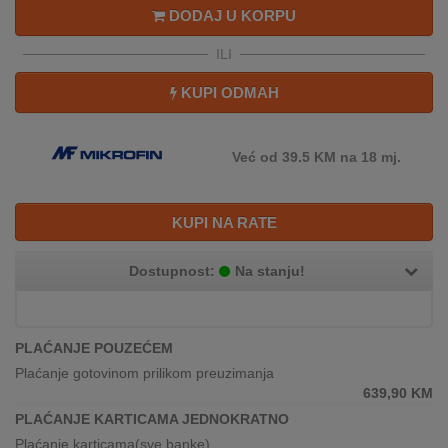
REKLAMACIJA
DODAJ U KORPU
I
SERVIS
ILI
KUPI ODMAH
O
NAMA
Već od 39.5 KM na 18 mj.
KATALOZI
KAKO
KUPI NA RATE
KUPITI?
KUPOVINA
Dostupnost:
Na stanju!
IZ
INOSTRANSTVA
PLAĆANJE POUZEĆEM
OZNAKE
Plaćanje gotovinom prilikom preuzimanja
ENERGETSKE
639,90
KM
UČINKOVITOSTI
PLAĆANJE KARTICAMA JEDNOKRATNO
DIGITALIS
Plaćanje karticama(sve banke)