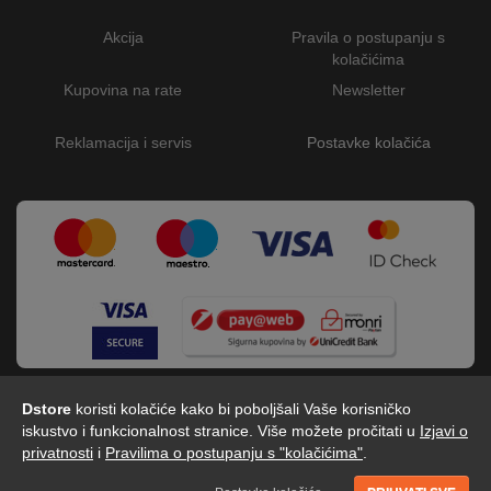
Akcija
Pravila o postupanju s
kolačićima
Kupovina na rate
Newsletter
Reklamacija i servis
Postavke kolačića
Dstore
koristi kolačiće kako bi poboljšali Vaše korisničko
iskustvo i funkcionalnost stranice. Više možete pročitati u
Izjavi o
privatnosti
i
Pravilima o postupanju s "kolačićima"
.
Dstore - Centar tehnike © 2026 by Digitalis d.o.o