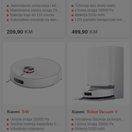
Jednostavno usisavanja i brisanja podova
Čišćenje bez imalo muke
Maksimalna usisna snaga 2000 Pa sa 3 načina rada
Usisna snaga 10000 Pa
Baterija traje do 110 minuta
Baterija 5200 mAh
Automatsko vraćanje na stanicu za punjenje
LDS pametni navigacijski sistem
Senzori za zaštitu od pada sa stepenica
Upravljanje i praćenje putem aplikacije
209,90
KM
499,90
KM
Xiaomi
S40
Xiaomi
Robot Vacuum 5
Usisna snaga 10000 Pa
Inovativno čišćenje za besprijekorne rezultate
Snažna baterija kapaciteta 5200 mAh
Usisna snaga 20000 Pa
Višestruko mapiranje
Baterija 5200 mAh