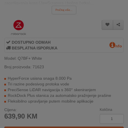
zapetljavanja kose (JawScrapers i bočna četka),...
INTERNO
Pročitaj više...
MOJ
NALOG
DOSTUPNO ODMAH
AKCIJE
nfo
BESPLATNA ISPORUKA
BRENDOVI
Model: Q7BF+ White
Broj proizvoda: 71623
NOVO
U
HyperForce usisna snaga 8.000 Pa
PONUDI
Tri razine podesivog protoka vode
PreciSense LiDAR navigacija s 360° skeniranjem
KONTAKT
RockDock Plus stanica za automatsko pražnjenje prašine
Fleksibilno upravljanje putem mobilne aplikacije
KUPOVINA
Cijena:
Količina
NA
639,90
KM
RATE