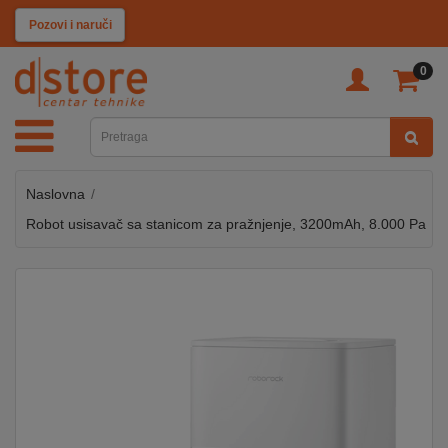
KATEGORIJE
Pozovi i naruči
0
TV
&
SAT
Naslovna
MOBILNI
UREĐAJI
Robot usisavač sa stanicom za pražnjenje, 3200mAh, 8.000 Pa
AUDIO
KABLOVI
KUĆANSKI
APARATI