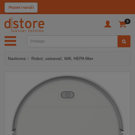
KATEGORIJE
Pozovi i naruči
0
TV
&
SAT
Naslovna
Robot, usisavač, Wifi, HEPA filter
MOBILNI
UREĐAJI
AUDIO
KABLOVI
KUĆANSKI
APARATI