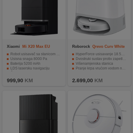
Xiaomi
Mi X20 Max EU
Roborock
Qrevo Curv White
Robot usisavač sa stanicom za samopražnjenje
HyperForce usisavanje 18.500 Pa
Usisna snaga 8000 Pa
Dvostruki sustav protiv zapetljavanja
Baterija 5200 mAh
Višenamjenska stanica
LDS lasersku navigaciju
Pranje krpa vrućom vodom na 75°C; Sušenje toplim zrakom
Četiri načina čišćenja
Automatsko pražnjenje spremnika za prašinu
999,90
KM
2.699,00
KM