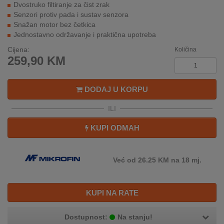
Dvostruko filtiranje za čist zrak
REKLAMACIJA
Senzori protiv pada i sustav senzora
I
Snažan motor bez četkica
SERVIS
Jednostavno održavanje i praktična upotreba
O
Cijena:
Količina
NAMA
259,90
KM
KATALOZI
DODAJ U KORPU
KAKO
ILI
KUPITI?
KUPI ODMAH
KUPOVINA
IZ
INOSTRANSTVA
Već od 26.25 KM na 18 mj.
OZNAKE
ENERGETSKE
KUPI NA RATE
UČINKOVITOSTI
Dostupnost:
Na stanju!
DIGITALIS