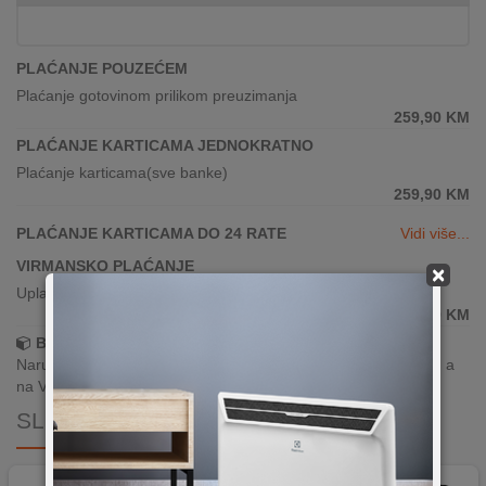
PLAĆANJE POUZEĆEM
Plaćanje gotovinom prilikom preuzimanja
259,90
KM
PLAĆANJE KARTICAMA JEDNOKRATNO
Plaćanje karticama(sve banke)
259,90
KM
PLAĆANJE KARTICAMA DO 24 RATE
Vidi više...
VIRMANSKO PLAĆANJE
×
Uplata po predračunu putem banke
259,90
KM
Brza dostava!
Narudžbe zaprimljene radnim danima do 13h šaljemo isti dan, a
na Vašoj adresi paket je već za 24–48h.
SLIČNI PROIZVODI