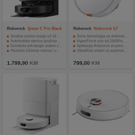
Roborock
Qrevo C Pro Black
Roborock
Roborock S7
White
Snažna usisna snaga od 18.500 Pa
Sonic tehnologija za dubinsko ribanje podova.
Automatska stanica (pražnjenje, pranje i sušenje krpa)
HyperForce usis od 2500Pa za moćno čišćenje.
Dvostruki anti-tangle sistem za dlake
Aplikacija Roborock za preciznu kontrolu čišćenja.
FlexiArm čišćenje rubova i uglova
VibraRise sistem za automatsko podizanje mopa.
Pametna navigacija sa izbjegavanjem prepreka
Litijum-polimer baterija od 5200 mAh za dugotrajno čišćenje.
1.799,90
KM
799,00
KM