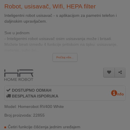
INTERNO
Robot, usisavač, Wifi, HEPA filter
Inteligentni robot usisavač - s aplikacijom za pametni telefon i
daljinskim upravljačem.
MOJ
NALOG
Sve u jednom
- Inteligentni robot usisavač osim usisavanja može i brisati.
AKCIJE
Možete birati između 4 funkcije pritiskom na tipku: usisavanje,
metenje, suho bri...
BRENDOVI
Pročitaj više...
NOVO
U
PONUDI
DOSTUPNO ODMAH
nfo
KONTAKT
BESPLATNA ISPORUKA
Model: Homerobot RV400 White
KUPOVINA
NA
Broj proizvoda: 22855
RATE
Četiri funkcije čišćenja jednim uređajem