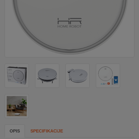
DOM
&
ALATI
ENERGIJA
KLIMATIZACIJA
SECURITY
PC
&
GAME
OPIS
SPECIFIKACIJE