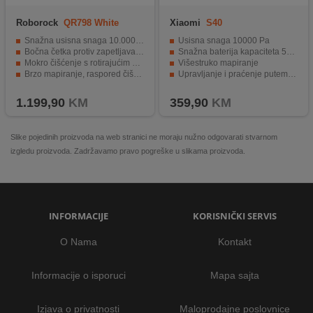
Roborock
QR798 White
Xiaomi
S40
Snažna usisna snaga 10.000 Pa
Usisna snaga 10000 Pa
Bočna četka protiv zapetljavanja
Snažna baterija kapaciteta 5200 mAh
Mokro čišćenje s rotirajućim krpama
Višestruko mapiranje
Brzo mapiranje, raspored čišćenja, višenamjenska karta
Upravljanje i praćenje putem aplikacije
Spremnik za vodu 80 ml
Automatsko punjenje i nastavak čišćenja
1.199,90
KM
359,90
KM
Slike pojedinih proizvoda na web stranici ne moraju nužno odgovarati stvarnom
izgledu proizvoda. Zadržavamo pravo pogreške u slikama proizvoda.
INFORMACIJE
KORISNIČKI SERVIS
O Nama
Kontakt
Informacije o isporuci
Mapa sajta
Izjava o privatnosti
Maloprodajne poslovnice