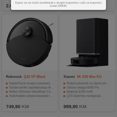
Kupon se ne može kombinirati s drugim kuponima i važi za kupovinu
2.999,90
KM
1.099,90
KM
iznad 200KM.
Roborock
Q10 VF Black
Xiaomi
Mi X20 Max EU
HyperForce snaga usisavanja: 10.000 Pa
Robot usisavač sa stanicom za samopražnjenje
Sustav protiv zapetljavanja dlaka: na bočnoj i glavnoj četki
Usisna snaga 8000 Pa
Mokro čišćenje VibraRise 2.0: do 3000 vibracija/min
Baterija 5200 mAh
Automatsko prepoznavanje tepiha
LDS lasersku navigaciju
PreciSense LDS: navigacija
Četiri načina čišćenja
749,90
KM
999,90
KM