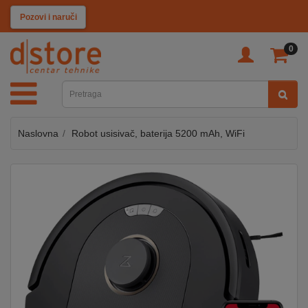
KATEGORIJE
Pozovi i naruči
0
TV
&
SAT
Naslovna
Robot usisivač, baterija 5200 mAh, WiFi
MOBILNI
UREĐAJI
AUDIO
KABLOVI
KUĆANSKI
APARATI