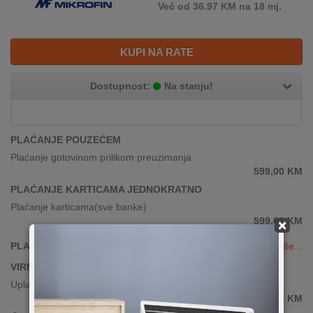
Već od 36.97 KM na 18 mj.
KUPI NA RATE
Dostupnost:
Na stanju!
PLAĆANJE POUZEĆEM
Plaćanje gotovinom prilikom preuzimanja
599,00
KM
PLAĆANJE KARTICAMA JEDNOKRATNO
Plaćanje karticama(sve banke)
599,00
KM
×
PLAĆANJE KARTICAMA DO 24 RATE
Vidi više...
VIRMANSKO PLAĆANJE
Uplata po predračunu putem banke
599,00
KM