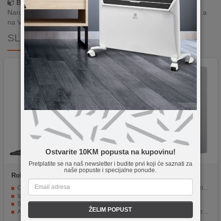
Brza dostava!
Narudžbe zaprimljene radnim danima do 13h šaljemo isti dan, a
na Vašoj adresi paket je već za 24–48h.
SLIČNI PROIZVODI
Ostvarite 10KM popusta na kupovinu!
Pretplatite se na naš newsletter i budite prvi koji će saznati za
naše popuste i specijalne ponude.
Roborock
Saros Z70 Black
Xiaomi
Robot Vacuum 5
OmniGrip™ mehanička ruka za uklanjanje objekata s poda
Inovativno čišćenje za besprijekorne rezultate
Izuzetno snažna 22.000 Pa usisna snaga
Usisna snaga 20000 Pa
StarSight 2.0 autonomna navigacija s kamerama
Baterija 5200 mAh
ŽELIM POPUST
Automatska Dock 4.0 stanica s pranjem i sušenjem mopova
Bazna stanica automatski pere i suši krpe za brisanje
Dugotrajna baterija do ~180 min i velika pokrivenost
S-Cross sustavom za otkrivanje niskih prepreka