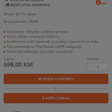
DOSTUPNO ODMAH
REKLAMACIJA
nfo
BESPLATNA ISPORUKA
I
SERVIS
Model: Q5 Pro Black
Broj proizvoda: 35680
O
NAMA
Usisavanje i brisanje u jednom prolazu
Visoki učinak usisavanja 5500 Pa
KATALOZI
Kombinirani veliki spremnik za prašinu i spremnik za vodu
Čisti pametnije uz PreciSense LiDAR navigaciju
KAKO
Roborock aplikacija i glasovno upravljanje
KUPITI?
Cijena:
Količina
599,00
KM
KUPOVINA
IZ
INOSTRANSTVA
DODAJ U KORPU
ILI
OZNAKE
ENERGETSKE
KUPI ODMAH
UČINKOVITOSTI
DIGITALIS