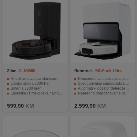
Zilan
ZLN5500
Roborock
S8 MaxV Ultra
White
Robot usisavač sa stanicom za pražnjenje
Neusporediva usisna snaga od 10.000 Pa
Usisna snaga 2000 Pa
Sveobuhvatna samoočistiva priključna stanica
Baterija 3200 mAh
Automatski dozator deterdženta i automatsko pražnjenje prašine
Laserska i žiroskopska navigacija
Napredno prepoznavanje prepreka
Glasovno upravljanje
Funkcije prilagođene kućnim ljubimcima
599,90
KM
2.599,90
KM