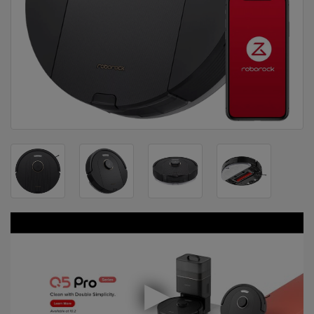
DOM
&
ALATI
ENERGIJA
KLIMATIZACIJA
SECURITY
PC
&
GAME