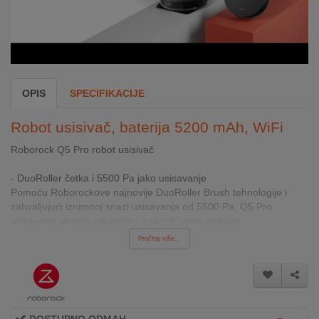
INTERNO
MOJ
NALOG
OPIS
SPECIFIKACIJE
AKCIJE
Robot usisivač, baterija 5200 mAh, WiFi
BRENDOVI
Roborock Q5 Pro robot usisivač
NOVO
- DuoRoller četka i 5500 Pa jako usisavanje
U
Pomoću Roborockove najnovije DuoRoller Brush tehnologije i
PONUDI
zahvaljujući iznimnoj snazi usisavanja od 5500 Pa, Q5 Pro
učinkovito uklanja prljavštinu s raznih vrsta podova ...
KONTAKT
Pročitaj više...
KUPOVINA
NA
RATE