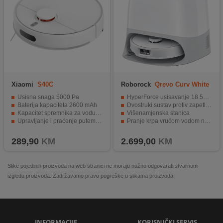
Xiaomi
S40C
Roborock
Qrevo Curv White
Usisna snaga 5000 Pa
HyperForce usisavanje 18.500 Pa
Baterija kapaciteta 2600 mAh
Dvostruki sustav protiv zapetljavanja
Kapacitet spremnika za vodu/prašinu - 260/520 ml
Višenamjenska stanica
Upravljanje i praćenje putem aplikacije
Pranje krpa vrućom vodom na 75°C; Sušenje toplim zrakom
Automatsko punjenje i nastavak čišćenja
Automatsko pražnjenje spremnika za prašinu
289,90
KM
2.699,00
KM
Slike pojedinih proizvoda na web stranici ne moraju nužno odgovarati stvarnom
izgledu proizvoda. Zadržavamo pravo pogreške u slikama proizvoda.
INFORMACIJE
KORISNIČKI SERVIS