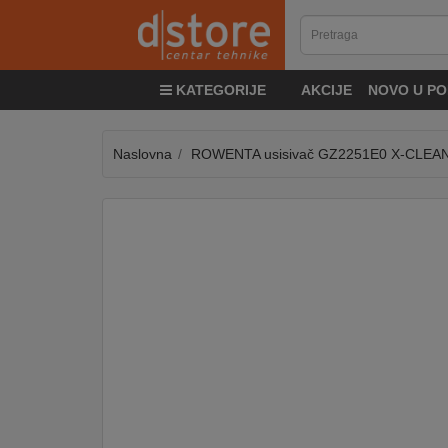
KATEGORIJE
KATEGORIJE
AKCIJE
NOVO U PO
TV
&
SAT
Naslovna
ROWENTA usisivač GZ2251E0 X-CLEAN
MOBILNI
UREĐAJI
AUDIO
KABLOVI
KUĆANSKI
APARATI