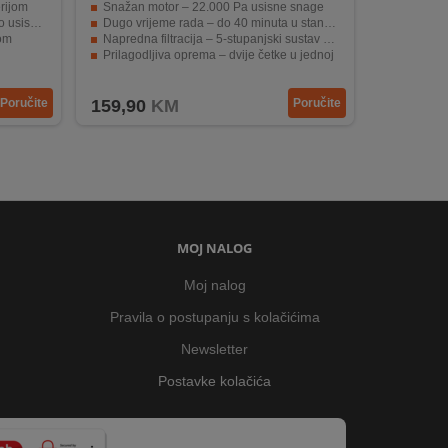
rijom
Snažan motor – 22.000 Pa usisne snage
avanje
Dugo vrijeme rada – do 40 minuta u standardnom načinu
rom
Napredna filtracija – 5-stupanjski sustav s učinkovitošću od 99,8 %
Prilagodljiva oprema – dvije četke u jednoj
čišćenju
Brzo i praktično punjenje putem USB-C priključka
Poručite
159,90
KM
Poručite
MOJ NALOG
Moj nalog
Pravila o postupanju s kolačićima
Newsletter
Postavke kolačića