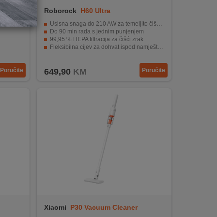
Roborock
H60 Ultra
1600W)
Usisna snaga do 210 AW za temeljito čišćenje
Do 90 min rada s jednim punjenjem
99,95 % HEPA filtracija za čišći zrak
Fleksibilna cijev za dohvat ispod namještaja
Motorizirana mini četka i uski nastavak za detaljno čišćenje
Poručite
649,90
KM
Poručite
Xiaomi
P30 Vacuum Cleaner