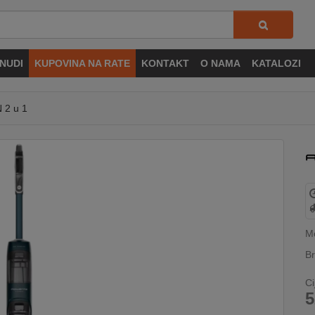
NUDI
KUPOVINA NA RATE
KONTAKT
O NAMA
KATALOZI
 2 u 1
M
Br
Ci
5