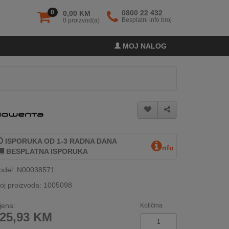
0
0800 22 432
0,00 KM
Besplatni info broj
0 proizvod(a)
MOJ NALOG
ISPORUKA OD 1-3 RADNA DANA
nfo
BESPLATNA ISPORUKA
odel: N00038571
oj proizvoda: 1005098
jena:
Količina
25,93
KM