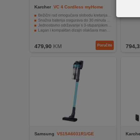
REKLAMACIJA
Karcher
VC 4 Cordless myHome
LG
N0
I
LG usi
SERVIS
Bežični rad omogućava slobodu kretanja bez ograničenja
Snažna baterija osigurava do 30 minuta neprekidnog rada
Jednostavno održavanje s 3-stupanjskim sustavom filtracije i jednim klikom za pražnjenje
O
Lagan i kompaktan dizajn olakšava manevriranje i pohranu
Praktični dodaci omogućuju čišćenje različitih površina i teško dostupnih mjesta
NAMA
479,90
KM
Poručite
794,3
KATALOZI
KAKO
KUPITI?
KUPOVINA
IZ
INOSTRANSTVA
OZNAKE
ENERGETSKE
UČINKOVITOSTI
Samsung
VS15A6031R1/GE
Karche
DIGITALIS