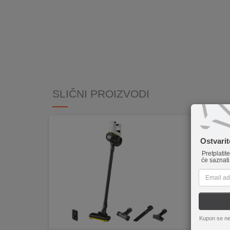
INTERNO
MOJ
NALOG
AKCIJE
SLIČNI PROIZVODI
BRENDOVI
NOVO
U
Ostvari
PONUDI
Pretplatit
će saznati
KONTAKT
KUPOVINA
NA
RATE
Kupon se ne