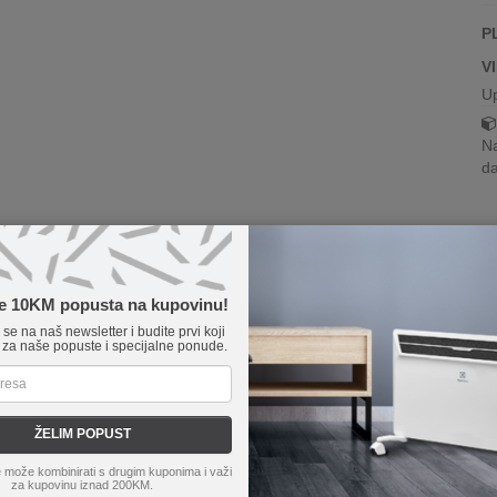
P
V
U
Na
da
te 10KM popusta na kupovinu!
e se na naš newsletter i budite prvi koji
 za naše popuste i specijalne ponude.
ŽELIM POPUST
 može kombinirati s drugim kuponima i važi
za kupovinu iznad 200KM.