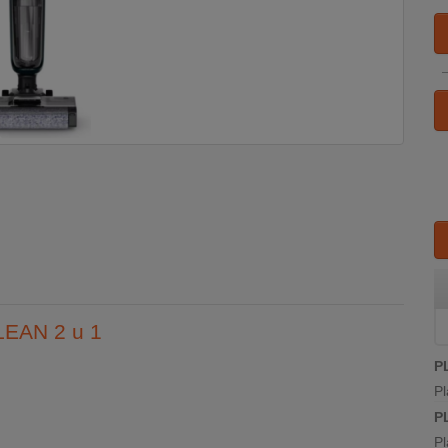
EAN 2 u 1
P
Pl
P
Pl