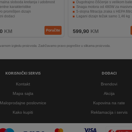
malna sloboda kretanja i udobnost
Dugotrajno čišćenje s velikom bate
gentne karakteristike
Snaga motora od 480W za masivno usis
vo promišljen dizajn
5-slojna filtracija zraka s HEPA filt
ni dodaci
Lagani dizajn težak samo 1,46 kg
a baterija
Brzo punjenje baterije za brzo vraćanje 
0
KM
Poručite
599,90
KM
 stvarnom izgledu proizvoda. Zadržavamo pravo pogreške u slikama proizvoda.
KORISNIČKI SERVIS
DODACI
Kontakt
Brendovi
Mapa sajta
Akcija
Maloprodajne poslovnice
Kupovina na rate
Kako kupiti
Reklamacija i servis