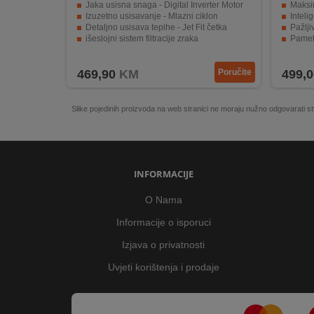
Jaka usisna snaga - Digital Inverter Motor
Maksi
Izuzetno usisavanje - Mlazni ciklon
Inteli
Detaljno usisava tepihe - Jet Fit četka
Pažlji
išeslojni sistem filtracije zraka
Pamet
Fleksibilan punjač - 2 u 1 postolje za punjenje
Snažn
469,90
KM
Poručite
499,0
Slike pojedinih proizvoda na web stranici ne moraju nužno odgovarati
INFORMACIJE
O Nama
Informacije o isporuci
Izjava o privatnosti
Uvjeti korištenja i prodaje