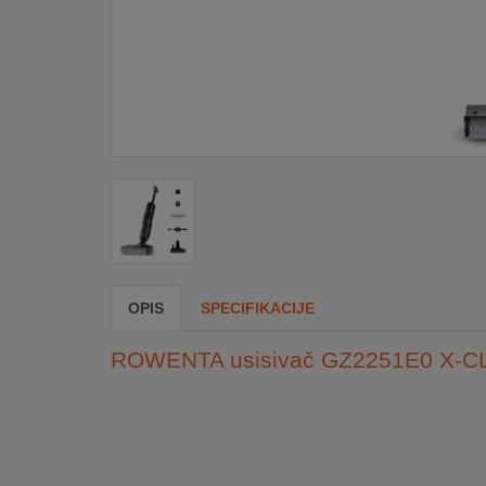
DOM
&
ALATI
ENERGIJA
KLIMATIZACIJA
OPIS
SPECIFIKACIJE
SECURITY
ROWENTA usisivač GZ2251E0 X-CL
PC
&
GAME