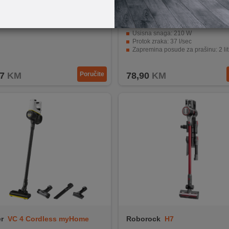
0035891
Zilan
ZLN1235/BL
sivač A9K-CORE3S
Snaga motora: 800 W (ekvivalentno 
Usisna snaga: 210 W
Protok zraka: 37 l/sec
Zapremina posude za prašinu: 2 lit
Dugačak napojni kabl: 5 metara
7
KM
Poručite
78,90
KM
r
VC 4 Cordless myHome
Roborock
H7