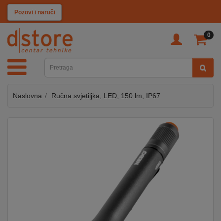
KATEGORIJE
Pozovi i naruči
0
TV
&
SAT
Naslovna
Ručna svjetiljka, LED, 150 lm, IP67
MOBILNI
UREĐAJI
AUDIO
KABLOVI
KUĆANSKI
APARATI