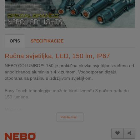
INTERNO
MOJ
NALOG
OPIS
SPECIFIKACIJE
AKCIJE
Ručna svjetiljka, LED, 150 lm, IP67
BRENDOVI
NEBO COLUMBO™ 150 je praktična olovka svjetiljka izrađena od
anodiziranog aluminija s 4 x zumom. Vodootporan dizajn,
NOVO
otporana na prašinu s izdržljivom svjetiljkom.
U
PONUDI
Easy Touch tehnologija, možete birati između 3 načina rada do
150 lumena.
KONTAKT
Može se...
KUPOVINA
Pročitaj više...
NA
RATE