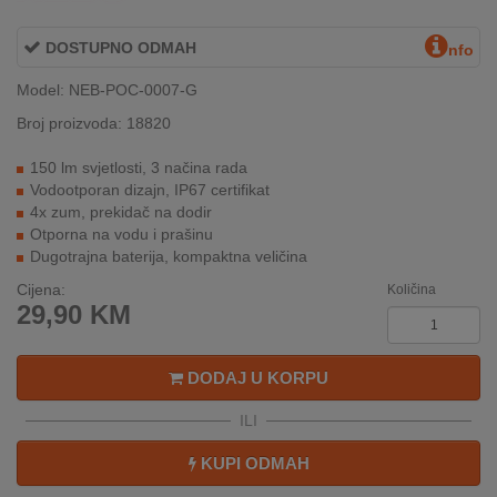
REKLAMACIJA
I
DOSTUPNO ODMAH
nfo
SERVIS
Model: NEB-POC-0007-G
O
Broj proizvoda: 18820
NAMA
150 lm svjetlosti, 3 načina rada
KATALOZI
Vodootporan dizajn, IP67 certifikat
4x zum, prekidač na dodir
KAKO
Otporna na vodu i prašinu
KUPITI?
Dugotrajna baterija, kompaktna veličina
Cijena:
Količina
KUPOVINA
29,90
KM
IZ
INOSTRANSTVA
DODAJ U KORPU
OZNAKE
ENERGETSKE
ILI
UČINKOVITOSTI
KUPI ODMAH
DIGITALIS