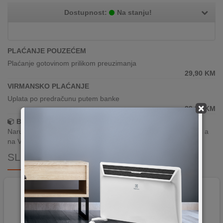
Dostupnost:
Na stanju!
PLAĆANJE POUZEĆEM
Plaćanje gotovinom prilikom preuzimanja
29,90
KM
VIRMANSKO PLAĆANJE
Uplata po predračunu putem banke
×
29,90
KM
Brza dostava!
Narudžbe zaprimljene radnim danima do 13h šaljemo isti dan, a
na Vašoj adresi paket je već za 24–48h.
SLIČNI PROIZVODI