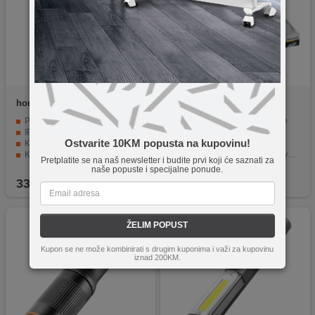
home
PL 20
Kinzo
93947
Prijenosna lampa za radionice
LED svjetiljka za kampiranje
IP54 zaštita od prašine i vode
Napajanje 3 x AAA baterije
Ostvarite 10KM popusta na kupovinu!
Koristi 1 x E27 žarulju (max. 60W)
Materijal izrade - plastika
Kukica za vješanje, kabel duljine 5 metara
Dostupna u crno / plavoj, crvenoj, zelenoj i žutoj boji
Pretplatite se na naš newsletter i budite prvi koji će saznati za
Napajanje od 230V / 50Hz.
Dimenzije 82 x 82 x 60mm.
naše popuste i specijalne ponude.
33,90
KM
9,40
KM
ŽELIM POPUST
Kupon se ne može kombinirati s drugim kuponima i važi za kupovinu
iznad 200KM.