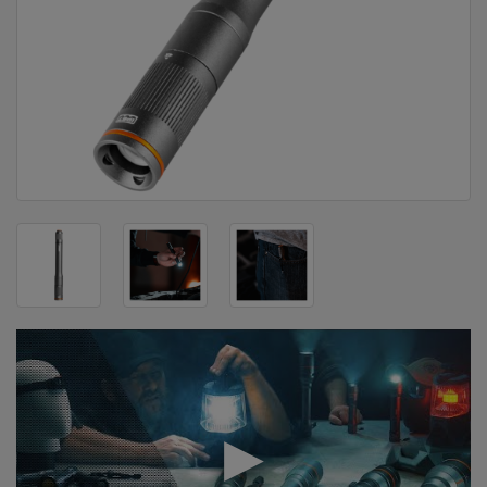
DOM
&
ALATI
ENERGIJA
KLIMATIZACIJA
SECURITY
PC
&
GAME