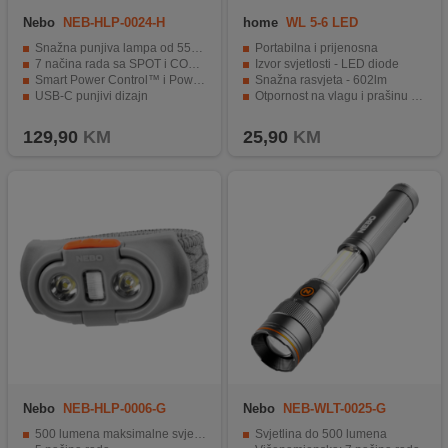
Nebo
NEB-HLP-0024-H
home
WL 5-6 LED
Snažna punjiva lampa od 550 lumena
Portabilna i prijenosna
7 načina rada sa SPOT i COB izvorima svjetla
Izvor svjetlosti - LED diode
Smart Power Control™ i PowerSave™ lockout funkcija
Snažna rasvjeta - 602lm
USB-C punjivi dizajn
Otpornost na vlagu i prašinu - IP54
Vodootporna i otporna na udarce (IPX4)
Napojni kabel dužine 5 metara
129,90
KM
25,90
KM
Nebo
NEB-HLP-0006-G
Nebo
NEB-WLT-0025-G
500 lumena maksimalne svjetline
Svjetlina do 500 lumena