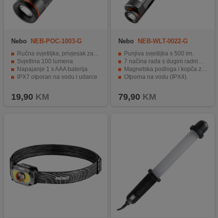
Nebo
NEB-POC-1003-G
Nebo
NEB-WLT-0022-G
Ručna svjetiljka, privjesak za ključeve
Punjiva svjetiljka s 500 lm.
Svjetlina 100 lumena
7 načina rada s dugim radnim vremenom.
Napajanje 1 x AAA baterija
Magnetska podloga i kopča za remen.
IPX7 otporan na vodu i udarce
Otporna na vodu (IPX4).
Izrađena od eloksiranog aluminija.
19,90
KM
79,90
KM