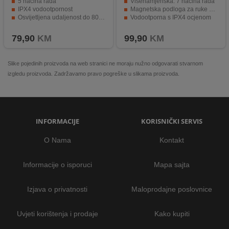
5 načina rada
Višenamjenska: 7 načina rada
IPX4 vodootpornost
Magnetska podloga za ruke slobodne
Osvijetljena udaljenost do 80 metara
Vodootporna s IPX4 ocjenom
Dug radni vijek baterija
Li-Ion baterija s kapacitetom 2000 mAh
79,90
KM
99,90
KM
Slike pojedinih proizvoda na web stranici ne moraju nužno odgovarati stvarnom
izgledu proizvoda. Zadržavamo pravo pogreške u slikama proizvoda.
INFORMACIJE
KORISNIČKI SERVIS
O Nama
Kontakt
Informacije o isporuci
Mapa sajta
Izjava o privatnosti
Maloprodajne poslovnice
Uvjeti korištenja i prodaje
Kako kupiti