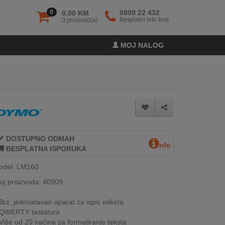
0
0800 22 432
0,00 KM
Besplatni info broj
0 proizvod(a)
MOJ NALOG
DOSTUPNO ODMAH
nfo
BESPLATNA ISPORUKA
odel: LM160
oj proizvoda: 40909
Brz, jednostavan aparat za ispis etiketa
QWERTY tastatura
Više od 20 načina za formatiranje teksta