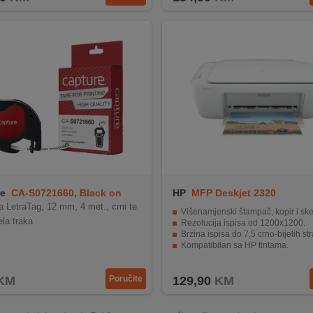
re
CA-S0721660, Black on
HP
MFP Deskjet 2320
Plastic
a LetraTag, 12 mm, 4 met., crni te
Višenamjenski štampač, kopir i ske
jela traka
Rezolucija ispisa od 1200x1200.
Brzina ispisa do 7,5 crno-bijelih stranica u
Kompatibilan sa HP tintama.
USB 2.0 sučelje za jednostavno povezi
KM
Poručite
129,90
KM