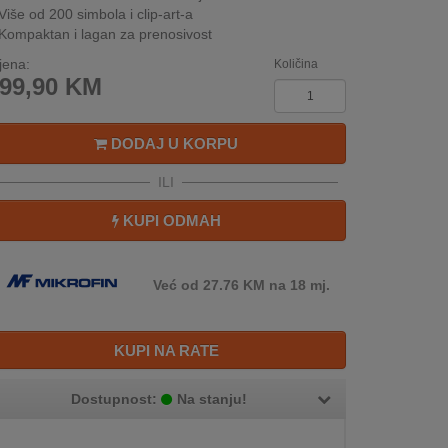
Više od 200 simbola i clip-art-a
Kompaktan i lagan za prenosivost
jena:
Količina
99,90
KM
DODAJ U KORPU
ILI
KUPI ODMAH
Već od 27.76 KM na 18 mj.
KUPI NA RATE
Dostupnost:
Na stanju!