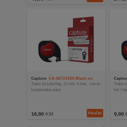
Capture
CA-S0721550:Black on
Captu
Trans. Plastic
White 
Traka za LetraTag, 12 mm, 4 met., crni te
Traka z
kst/providna traka
kst / bi
16,90
KM
Poručite
9,90