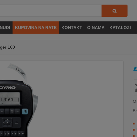
NUDI
KUPOVINA NA RATE
KONTAKT
O NAMA
KATALOZI
ager 160
M
Br