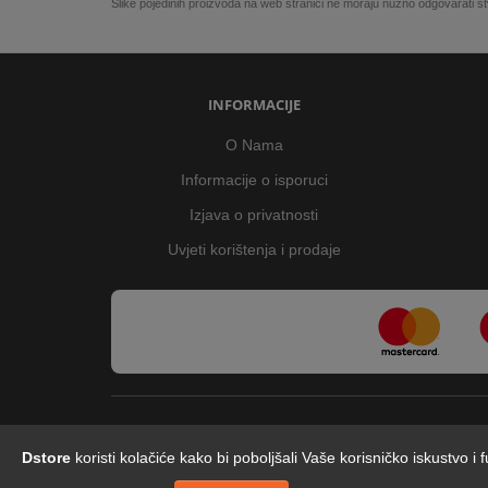
Slike pojedinih proizvoda na web stranici ne moraju nužno odgovarati
INFORMACIJE
O Nama
Informacije o isporuci
Izjava o privatnosti
Uvjeti korištenja i prodaje
Dstore
koristi kolačiće kako bi poboljšali Vaše korisničko iskustvo i