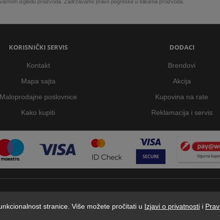
 stvarnom izgledu proizvoda. Zadržavamo pravo pogreške u slikama proizvoda.
KORISNIČKI SERVIS
DODACI
Kontakt
Brendovi
Mapa sajta
Akcija
Maloprodajne poslovnice
Kupovina na rate
Kako kupiti
Reklamacija i servis
 funkcionalnost stranice. Više možete pročitati u
Izjavi o privatnosti
i
Prav