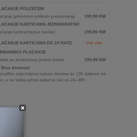
LAĆANJE POUZEĆEM
aćanje gotovinom prilikom preuzimanja
199,90
KM
LAĆANJE KARTICAMA JEDNOKRATNO
aćanje karticama(sve banke)
199,90
KM
LAĆANJE KARTICAMA DO 24 RATE
Vidi više...
IRMANSKO PLAĆANJE
plata po predračunu putem banke
199,90
KM
Brza dostava!
rudžbe zaprimljene radnim danima do 13h šaljemo isti
n, a na Vašoj adresi paket je već za 24–48h.
×