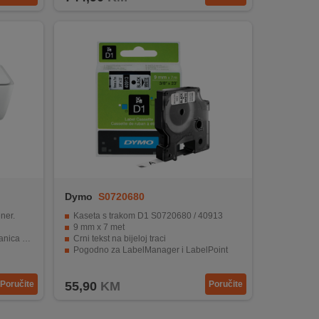
Dymo
S0720680
ner.
Kaseta s trakom D1 S0720680 / 40913
9 mm x 7 met
 minuti.
Crni tekst na bijeloj traci
Pogodno za LabelManager i LabelPoint
vanje.
Poručite
55,90
KM
Poručite