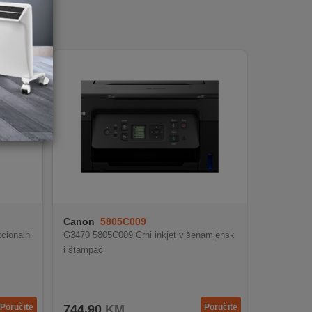
Canon
5805C009
cionalni
G3470 5805C009 Crni inkjet višenamjensk
i štampač
Poručite
744,90
KM
Poručite