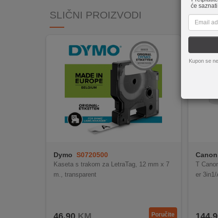
REKLAMACIJA
će saznati
SLIČNI PROIZVODI
I
SERVIS
O
NAMA
Kupon se ne
KATALOZI
KAKO
KUPITI?
KUPOVINA
IZ
INOSTRANSTVA
Dymo
S0720500
Canon
Kaseta s trakom za LetraTag, 12 mm x 7
T Canon
OZNAKE
m., transparent
er 3in
ENERGETSKE
UČINKOVITOSTI
DIGITALIS
46,90
KM
Poručite
144,9