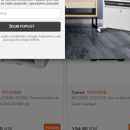
 za naše popuste i specijalne ponude.
ŽELIM POPUST
 može kombinirati s drugim kuponima i važi
za kupovinu iznad 200KM.
3771C026
Canon
0727C076
 PIXMA TS3351 Tintenstrahldruck
MG2556S 0727C076 Sivi multifunk
1/A4/WLAN/WiFi W
inkjet štampač
0
KM
Poručite
154,90
KM