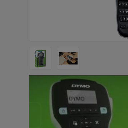
DOM
&
ALATI
ENERGIJA
KLIMATIZACIJA
SECURITY
PC
&
GAME