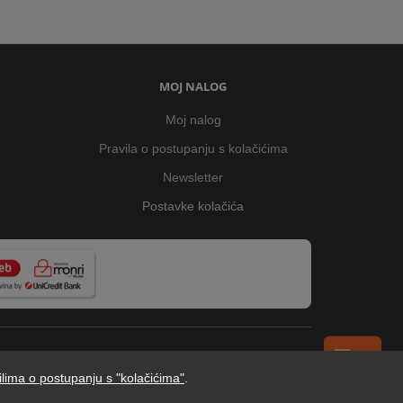
MOJ NALOG
Moj nalog
Pravila o postupanju s kolačićima
Newsletter
Postavke kolačića
ilima o postupanju s "kolačićima"
.