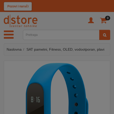
KATEGORIJE
Pozovi i naruči
0
TV
&
SAT
Naslovna
SAT pametni, Fitness, OLED, vodootporan, plavi
MOBILNI
UREĐAJI
AUDIO
KABLOVI
KUĆANSKI
APARATI