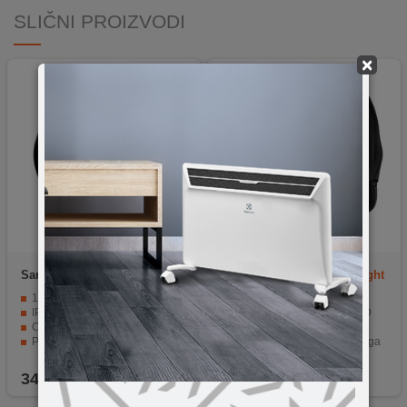
SLIČNI PROIZVODI
×
Samsung
R880 Watch 4
Amazfit
GTR Mini - Midnight
42mm Black
Black
1.2" Super AMOLED ekran
Lagano i ultra tanko kućište
IP68 otporan na vodu i prašinu
Oštar i svijetao HD AMOLED
CPU Dual Core 1.18 GHz Cortex-A55
Snažna i dinamična baterija
Povezivost: Bluetooth v5.0, WiFi
120+ različitih načina treninga
Mnogo senzora za praćenje zdravlja i fitnessa
5ATM vodootporno
349,00
KM
249,90
KM