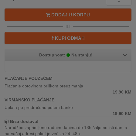
REKLAMACIJA
I
DODAJ U KORPU
SERVIS
ILI
O
NAMA
KUPI ODMAH
KATALOZI
Dostupnost:
Na stanju!
KAKO
KUPITI?
PLAĆANJE POUZEĆEM
KUPOVINA
Plaćanje gotovinom prilikom preuzimanja
IZ
19,90
KM
INOSTRANSTVA
VIRMANSKO PLAĆANJE
Uplata po predračunu putem banke
OZNAKE
19,90
KM
ENERGETSKE
UČINKOVITOSTI
Brza dostava!
Narudžbe zaprimljene radnim danima do 13h šaljemo isti dan, a
DIGITALIS
na Vašoj adresi paket je već za 24–48h.