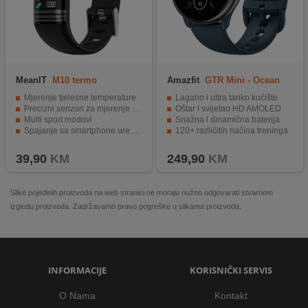
MeanIT
M10 termo
Amazfit
GTR Mini - Ocean
Blue
Mjerenje tjelesne temperature
Lagano i ultra tanko kućište
Precizni senzori za mjerenje broja otkucaja srca i brojač prijeđenih koraka
Oštar i svijetao HD AMOLED
Multi sport modovi
Snažna i dinamična baterija
Spajanje sa smartphone uređajem
120+ različitih načina treninga
Dugotrajan rad bez punjenja baterije
5ATM vodootporno
39,90
KM
249,90
KM
Slike pojedinih proizvoda na web stranici ne moraju nužno odgovarati stvarnom
izgledu proizvoda. Zadržavamo pravo pogreške u slikama proizvoda.
INFORMACIJE
KORISNIČKI SERVIS
O Nama
Kontakt