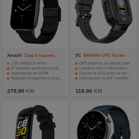
Amazfit
Zepp E (square)
DC
BATMAN GPS Tracker
Metallic Black S.E
SmartWatch
1,65" AMOLED ekran
GPS praćenje za lokaciju sata.
87 različitih sportova za praćenje
Ugrađeni slot za SIM karticu.
Vodootporan do 5ATM
Dugme za SOS poziv za hitne slučajeve.
Napredni AI algoritmi za praćenje zdravlja
Vodootporan sa IP67 certifikatom.
Baterija traje do 7 dana
Ugrađena kamera za fotografije i videozapise.
279,90
KM
119,90
KM