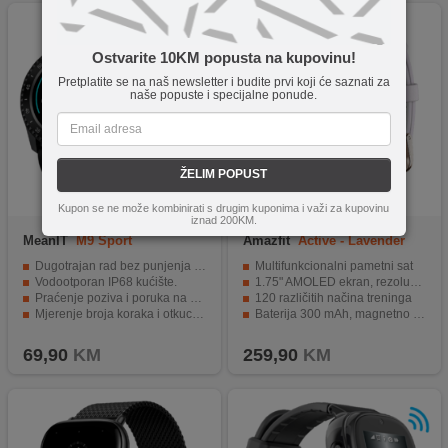
Ostvarite 10KM popusta na kupovinu!
Pretplatite se na naš newsletter i budite prvi koji će saznati za
naše popuste i specijalne ponude.
ŽELIM POPUST
Kupon se ne može kombinirati s drugim kuponima i važi za kupovinu
iznad 200KM.
MeanIT
M9 Sport
Amazfit
Active - Lavender
Purple
Dugotrajan rad bez punjenja baterije.
Multifunkcionalni pametni sat
Vodootporan IP68 kućište.
1.75" AMOLED ekran, rezolucija 390 x 450 pixel
Praćenje poziva i poruka na satu.
120 različitih načina treninga
Mjerenje broja koraka i otkucaja srca.
Baterija 300 mAh, magnetno punjenje
Multi-sport podrška i GRATIS narukvica.
5ATM vodootporno
69,90
KM
259,90
KM