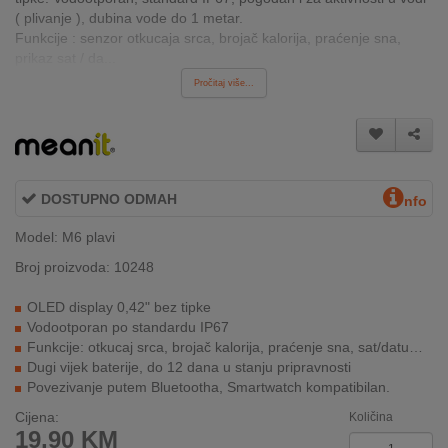
INTERNO
( plivanje ), dubina vode do 1 metar.
Funkcije : senzor otkucaja srca, brojač kalorija, praćenje sna,
prikaz sat / da...
Pročitaj više...
MOJ
NALOG
AKCIJE
BRENDOVI
DOSTUPNO ODMAH
nfo
Model: M6 plavi
NOVO
U
Broj proizvoda: 10248
PONUDI
OLED display 0,42" bez tipke
Vodootporan po standardu IP67
KONTAKT
Funkcije: otkucaj srca, brojač kalorija, praćenje sna, sat/datum, alarm, vibracija
Dugi vijek baterije, do 12 dana u stanju pripravnosti
KUPOVINA
Povezivanje putem Bluetootha, Smartwatch kompatibilan.
NA
RATE
Cijena:
Količina
19,90
KM