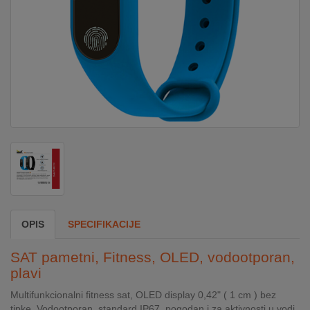
DOM
&
ALATI
ENERGIJA
KLIMATIZACIJA
SECURITY
OPIS
SPECIFIKACIJE
PC
SAT pametni, Fitness, OLED, vodootporan,
&
plavi
GAME
Multifunkcionalni fitness sat, OLED display 0,42" ( 1 cm ) bez
tipke. Vodootporan, standard IP67, pogodan i za aktivnosti u vodi