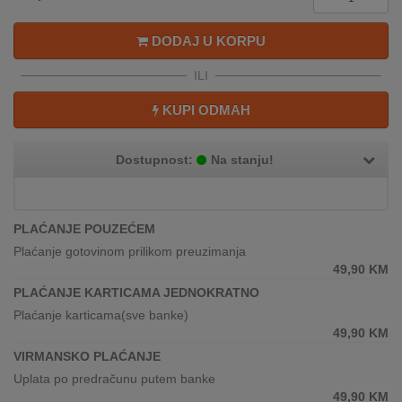
REKLAMACIJA
I
DODAJ U KORPU
SERVIS
ILI
O
NAMA
KUPI ODMAH
KATALOZI
Dostupnost:
Na stanju!
KAKO
KUPITI?
PLAĆANJE POUZEĆEM
KUPOVINA
Plaćanje gotovinom prilikom preuzimanja
IZ
49,90
KM
INOSTRANSTVA
PLAĆANJE KARTICAMA JEDNOKRATNO
Plaćanje karticama(sve banke)
OZNAKE
49,90
KM
ENERGETSKE
UČINKOVITOSTI
VIRMANSKO PLAĆANJE
Uplata po predračunu putem banke
DIGITALIS
49,90
KM