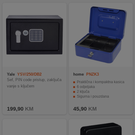
Yale
YSV/250/DB2
home
PNZK3
Sef, PIN code pristup, zaključa
Praktična i kompaktna kasica
vanje s ključem
6 odjeljaka
2 ključa
Sigurna i pouzdana
Jednostavan za nošenje i štedi prostor
199,90
KM
45,90
KM