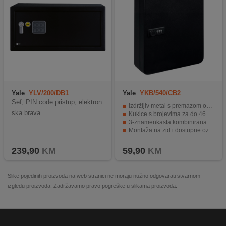
Yale
YLV/200/DB1
Yale
YKB/540/CB2
Sef, PIN code pristup, elektron
Izdržljiv metal s premazom od praha.
ska brava
Kukice s brojevima za do 46 ključeva.
3-znamenkasta kombinirana brava s resetiranjem.
Montaža na zid i dostupne oznake.
Idealno za kućanstvo, ured i posao.
239,90
KM
59,90
KM
Slike pojedinih proizvoda na web stranici ne moraju nužno odgovarati stvarnom
izgledu proizvoda. Zadržavamo pravo pogreške u slikama proizvoda.