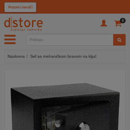
KATEGORIJE
Pozovi i naruči
0
TV
&
SAT
Naslovna
Sef sa mehaničkom bravom na ključ
MOBILNI
UREĐAJI
AUDIO
KABLOVI
KUĆANSKI
APARATI