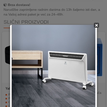
Brza dostava!
Narudžbe zaprimljene radnim danima do 13h šaljemo isti dan, a
na Vašoj adresi paket je već za 24–48h.
SLIČNI PROIZVODI
×
Yale
YCB/080/BB2
Yale
YSV/170/DB2/B
Sef, PIN code pristup, zaključa
Praktična ručka za nošenje.
vanje s ključem
Plastična pregradna posuda.
Cilindarska brava i 2 ključa.
Dimenzije 80 x 152 x 118 mm.