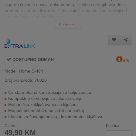
sigurno čuvanje novca, dokumenata, ključeva i drugih vrijednih
INTERNO
predmeta u domu ili uredu. Zahvaljujući robusnoj konstrukciji od
čvrstog željeza, pruža efikasnu...
Pročitaj više...
MOJ
NALOG
AKCIJE
DOSTUPNO ODMAH
BRENDOVI
nfo
Model: Home S-404
NOVO
U
Broj proizvoda: 76028
PONUDI
Čvrsta metalna konstrukcija za bolju zaštitu
Kompaktne dimenzije za lako skrivanje
KONTAKT
Mehaničko zaključavanje sa ključem
Mogućnost montaže na zid ili namještaj
KUPOVINA
Idealan za čuvanje novca, dokumenata i ključeva
NA
RATE
Cijena:
Količina
49,90
KM