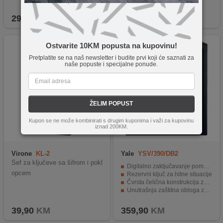
Neto težina od samo 0,6 kg.
29,90
KM
139,90
KM
Ostvarite 10KM popusta na kupovinu!
Pretplatite se na naš newsletter i budite prvi koji će saznati za
naše popuste i specijalne ponude.
ŽELIM POPUST
Kupon se ne može kombinirati s drugim kuponima i važi za kupovinu
iznad 200KM.
Virone
KL-2
Yale
YSV/390/DB2
Sef za ključeve sa šifrom i pokl
Digitalno zaključavanje pomoću PIN koda
opcem
Rezervni ključ za hitne situacije
Čvrsta čelična konstrukcija za veću sigurnost
Unutrašnja zaštitna obloga za osjetljive predmete
Mogućnost pričvršćivanja za zid ili pod radi dodatne zaštite
39,90
KM
359,90
KM