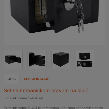
DOM
&
ALATI
ENERGIJA
KLIMATIZACIJA
SECURITY
OPIS
SPECIFIKACIJE
PC
Sef sa mehaničkom bravom na ključ
&
GAME
Extralink Home S-404 sef
Extralink Home S-404 je kompaktan i pouzdan sef namijenjen za