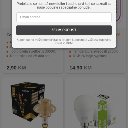
Pretplatite se na naš newsletter i budite prvi koji će saznati za
naše popuste i specijalne ponude.
ŽELIM POPUST
Commel
305-202
Avide
Smart LED Globe A60
9.7W
Kupon se ne može kombinirati s drugim kuponima i važi za kupovinu
Potrošnja od samo 6W LED-a.
LED tehnologija s 9.7W
iznad 200KM.
Snop svjetlosti do 470 Lm.
Ekvivalentna svjetlosna izlaznost od 60W
Toplo bijela svjetlost s 3000K.
Temperatura svjetlosti 2700K
Radni vijek od 25.000 sati.
RGB+W boje svjetlosti
Kompatibilna s E14/G45 priključcima.
IR daljinski upravljač s 200° snopom svjetlosti
2,90
KM
14,90
KM