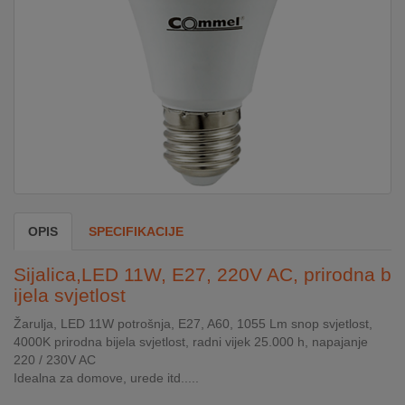
DOM
&
ALATI
ENERGIJA
KLIMATIZACIJA
OPIS
SPECIFIKACIJE
SECURITY
Sijalica,LED 11W, E27, 220V AC, prirodna b
ijela svjetlost
Žarulja, LED 11W potrošnja, E27, A60, 1055 Lm snop svjetlost,
PC
4000K prirodna bijela svjetlost, radni vijek 25.000 h, napajanje
&
220 / 230V AC
GAME
Idealna za domove, urede itd.....