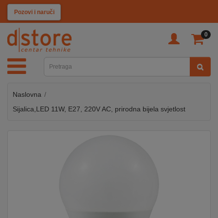
KATEGORIJE
Pozovi i naruči
0
TV
&
SAT
Naslovna
MOBILNI
UREĐAJI
Sijalica,LED 11W, E27, 220V AC, prirodna bijela svjetlost
AUDIO
KABLOVI
KUĆANSKI
APARATI