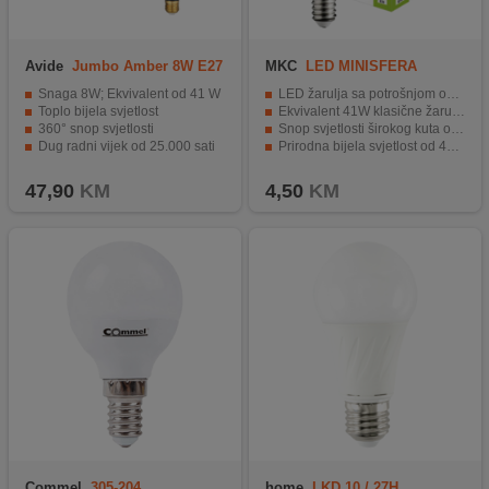
Avide
Jumbo Amber 8W E27
MKC
LED MINISFERA
E14/6W-N BOX
Snaga 8W; Ekvivalent od 41 W
LED žarulja sa potrošnjom od 6W
Toplo bijela svjetlost
Ekvivalent 41W klasične žarulje
360° snop svjetlosti
Snop svjetlosti širokog kuta od 150°
Dug radni vijek od 25.000 sati
Prirodna bijela svjetlost od 4000K
Energetski učinkovita sijalica
Energetska ušteda do 85%
47,90
KM
4,50
KM
Commel
305-204
home
LKD 10 / 27H