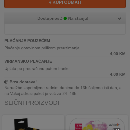
KUPI ODMAH
REKLAMACIJA
I
SERVIS
Dostupnost:
Na stanju!
O
NAMA
PLAĆANJE POUZEĆEM
KATALOZI
Plaćanje gotovinom prilikom preuzimanja
4,00
KM
KAKO
VIRMANSKO PLAĆANJE
KUPITI?
Uplata po predračunu putem banke
4,00
KM
KUPOVINA
Brza dostava!
IZ
Narudžbe zaprimljene radnim danima do 13h šaljemo isti dan, a
INOSTRANSTVA
na Vašoj adresi paket je već za 24–48h.
SLIČNI PROIZVODI
OZNAKE
ENERGETSKE
UČINKOVITOSTI
DIGITALIS