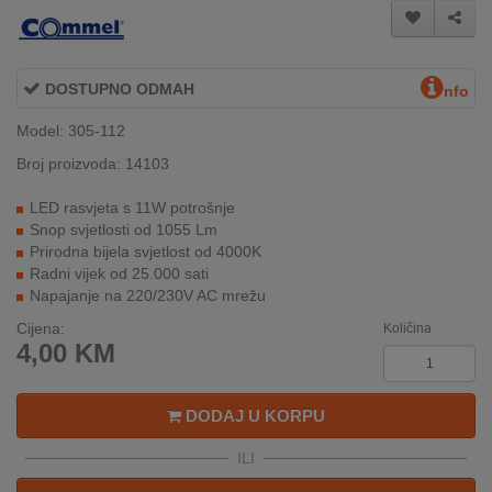
INTERNO
DOSTUPNO ODMAH
nfo
MOJ
NALOG
Model: 305-112
Broj proizvoda: 14103
AKCIJE
LED rasvjeta s 11W potrošnje
BRENDOVI
Snop svjetlosti od 1055 Lm
Prirodna bijela svjetlost od 4000K
NOVO
Radni vijek od 25.000 sati
U
Napajanje na 220/230V AC mrežu
PONUDI
Cijena:
Količina
4,00
KM
KONTAKT
KUPOVINA
DODAJ U KORPU
NA
RATE
ILI