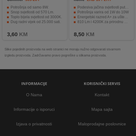
Potrošnja od samo 8W.
Podesiva jačina svjetlosti putem prekidača
Snop svjetlosti od 570 Lm.
Potrošnja varira od 1W do 10W
Toplo bijela svjetlost od 3000K.
Energetski razred A+ za uštedu energije
Dug radni vijek od 25.000 sati.
810 Lm i 4200K za prirodnu bijelu svjetlost
Napajanje od 220/230V AC.
Dimenzije od Ø60 x 119 mm.
3,60
KM
8,50
KM
Slike pojedinih proizvoda na web stranici ne moraju nužno odgovarati stvarnom
izgledu proizvoda. Zadržavamo pravo pogreške u slikama proizvoda.
INFORMACIJE
KORISNIČKI SERVIS
O Nama
Kontakt
Informacije o isporuci
Mapa sajta
Izjava o privatnosti
Maloprodajne poslovnice