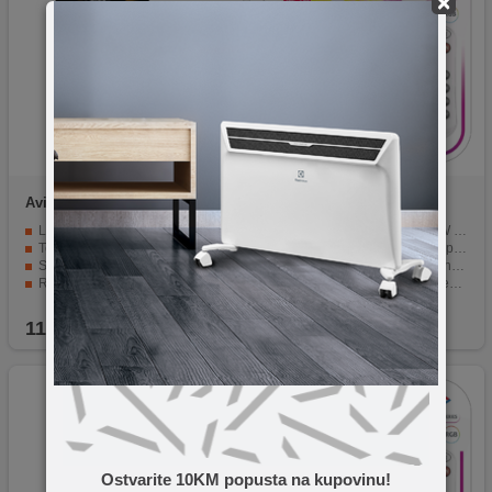
×
Avide
T45 4W E27
Avide
Smart LED Candle
4.9W
LED sijalica sa snagom od 4W
LED tehnologija, samo 4.9W potrošnje
Temperatura svjetlosti 2700K - toplo bijela
Boja svjetlosti RGB+W i temperatura 2700K
Snop svjetlosti od 360°
IR daljinski upravljač za jednostavno korištenje
Radni vijek od 15.000 sati
Snop svjetlosti od 180° za jednoliku raspodjelu
Dimenzije Ø 45 x 110 mm
Dug radni vijek od 30.000 sati
11,50
KM
13,90
KM
Ostvarite 10KM popusta na kupovinu!