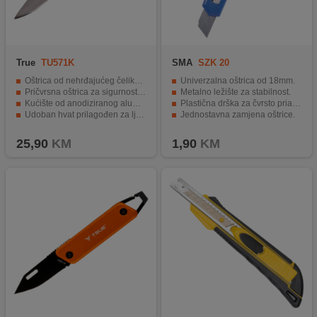
True
TU571K
SMA
SZK 20
Oštrica od nehrđajućeg čelika duljine 4 cm
Univerzalna oštrica od 18mm.
Pričvrsna oštrica za sigurnost upotrebe
Metalno ležište za stabilnost.
Kućište od anodiziranog aluminija
Plastična drška za čvrsto prianjanje.
Udoban hvat prilagođen za ljevake i desničare
Jednostavna zamjena oštrice.
Točka pričvršćivanja za karabinjer
Visokokvalitetna i izdržljiva oštrica.
25,90
KM
1,90
KM