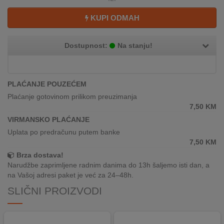
REKLAMACIJA
I
KUPI ODMAH
SERVIS
Dostupnost:
Na stanju!
O
NAMA
KATALOZI
PLAĆANJE POUZEĆEM
Plaćanje gotovinom prilikom preuzimanja
KAKO
7,50
KM
KUPITI?
VIRMANSKO PLAĆANJE
Uplata po predračunu putem banke
KUPOVINA
7,50
KM
IZ
INOSTRANSTVA
Brza dostava!
Narudžbe zaprimljene radnim danima do 13h šaljemo isti dan, a
na Vašoj adresi paket je već za 24–48h.
OZNAKE
ENERGETSKE
SLIČNI PROIZVODI
UČINKOVITOSTI
DIGITALIS