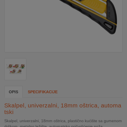
DOM
&
ALATI
ENERGIJA
KLIMATIZACIJA
SECURITY
OPIS
SPECIFIKACIJE
PC
Skalpel, univerzalni, 18mm oštrica, automa
&
tski
GAME
Skalpel, univerzalni, 18mm oštrica, plastično kućište sa gumenom
drškom, metalno ležište, automatsko pričvršćenje noža