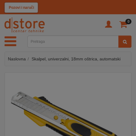
KATEGORIJE
Pozovi i naruči
0
TV
&
SAT
Naslovna
Skalpel, univerzalni, 18mm oštrica, automatski
MOBILNI
UREĐAJI
AUDIO
KABLOVI
KUĆANSKI
APARATI