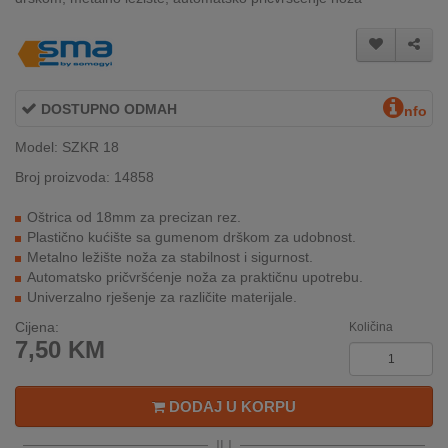
INTERNO
MOJ
NALOG
DOSTUPNO ODMAH
nfo
Model: SZKR 18
AKCIJE
Broj proizvoda: 14858
BRENDOVI
Oštrica od 18mm za precizan rez.
Plastično kućište sa gumenom drškom za udobnost.
NOVO
Metalno ležište noža za stabilnost i sigurnost.
U
Automatsko pričvršćenje noža za praktičnu upotrebu.
PONUDI
Univerzalno rješenje za različite materijale.
Cijena:
KONTAKT
Količina
7,50
KM
KUPOVINA
NA
DODAJ U KORPU
RATE
ILI