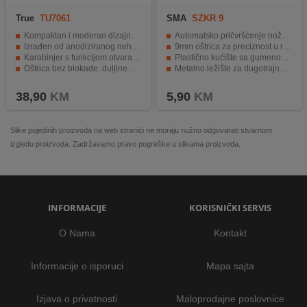
True
TU7061
SMA
SZKR 9
Kompaktan i moderan dizajn.
Automatsko pričvršćenje noža za sigurnost i lakoću korištenja.
Izrađen od anodiziranog nehrđajućeg čelika.
9mm oštrica za preciznost u različitim primjenama.
Karabinjer s funkcijom otvarača za boce.
Plastično kućište sa gumenom drškom za udoban zahvat.
Oštrica bez blokade, duljine 4 cm.
Metalno ležište za dugotrajnost i izdržljivost.
Svestran i praktičan u svakodnevnoj uporabi.
Univerzalni skalpel za širok spektar primjena.
38,90
KM
5,90
KM
Slike pojedinih proizvoda na web stranici ne moraju nužno odgovarati stvarnom
izgledu proizvoda. Zadržavamo pravo pogreške u slikama proizvoda.
INFORMACIJE
KORISNIČKI SERVIS
O Nama
Kontakt
Informacije o isporuci
Mapa sajta
Izjava o privatnosti
Maloprodajne poslovnice