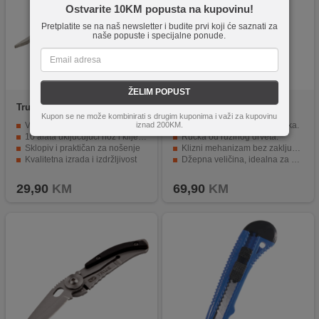
Ostvarite 10KM popusta na kupovinu!
Pretplatite se na naš newsletter i budite prvi koji će saznati za
naše popuste i specijalne ponude.
ŽELIM POPUST
True
TU195K
True
TU6905
Kupon se ne može kombinirati s drugim kuponima i važi za kupovinu
iznad 200KM.
Višenamjenski džepni nož
Oštrica od nehrđajućeg čelika.
10 alata uključujući nož i kliješta
Ručka od ružinog drveta.
Sklopiv i praktičan za nošenje
Klizni mehanizam bez zaključavanja.
Kvalitetna izrada i izdržljivost
Džepna veličina, idealna za nošenje.
Pogodan za kućnu i putničku upotrebu.
Vrhunska kvaliteta i funkcionalnost.
29,90
KM
69,90
KM