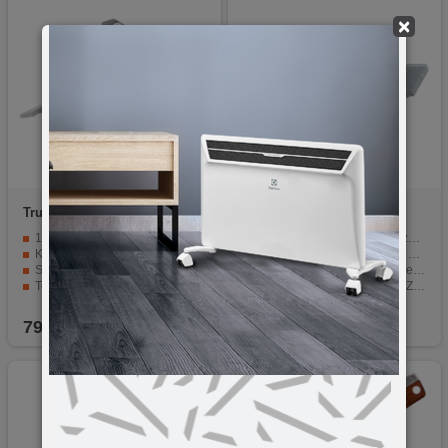
×
True
TU181
SMA
SZKB 9
18 funkcija u jednom alatu.
Kvalitetne rezervne oštrice za skalpel.
Kliješta od nehrđajućeg čelika s oprugom.
Pakiranje od 10 komada po povoljnoj cijeni.
Sklopivi i kompaktni dizajn.
Širina oštrica od 9 mm za precizne zahvate.
Torbica za pohranu i 9 bit glava.
Kompatibilne s skalpelom SZKB 9.
Nož dužine 7 cm sa zupcima.
Izdržljive, oštre i precizne za siguran rad.
79,90
KM
3,00
KM