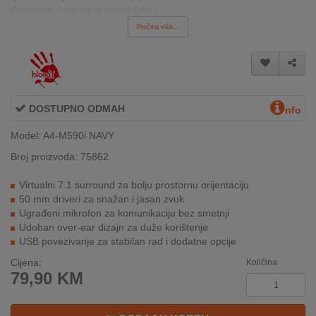
REKLAMACIJA
driverima, osigurava dubok bas i...
I
Pročitaj više...
SERVIS
O
NAMA
DOSTUPNO ODMAH
nfo
KATALOZI
Model: A4-M590i NAVY
KAKO
Broj proizvoda: 75862
KUPITI?
Virtualni 7.1 surround za bolju prostornu orijentaciju
KUPOVINA
50 mm driveri za snažan i jasan zvuk
IZ
Ugrađeni mikrofon za komunikaciju bez smetnji
INOSTRANSTVA
Udoban over-ear dizajn za duže korištenje
USB povezivanje za stabilan rad i dodatne opcije
OZNAKE
Cijena:
Količina
ENERGETSKE
79,90
KM
UČINKOVITOSTI
DIGITALIS