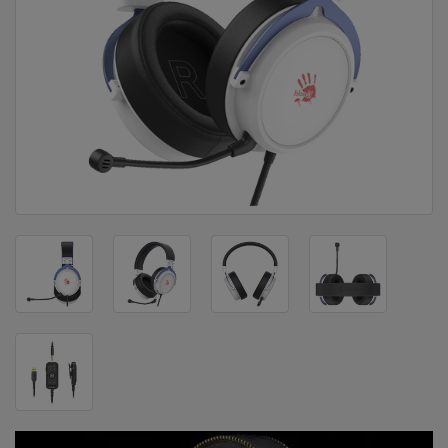
DOM
&
ALATI
ENERGIJA
KLIMATIZACIJA
SECURITY
PC
&
GAME