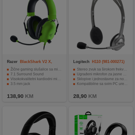
Razer
BlackShark V2 X,
Logitech
H110 (981-000271)
Green
Žične gaming slušalice sa mikrofonom
Stereo zvuk sa širokom frekvencijom
7.1 Surround Sound
Ugrađeni mikrofon za jasne pozive
Visokokvalitetni kardiodni mikrofon
Sklopive i jednostavne za nošenje
3.5 mm jack
Kompatibilne sa svim PC uređajima
Savršeno uravnotežen zbuk
1.8 metarski kabel za slobodu kretanja
138,90
KM
28,90
KM