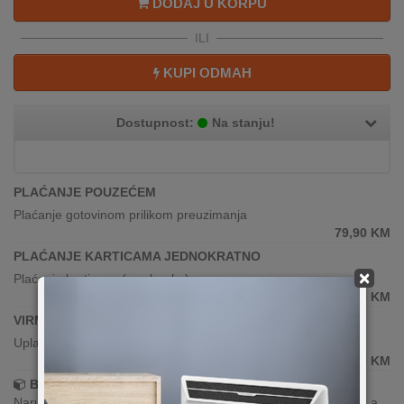
DODAJ U KORPU
ILI
KUPI ODMAH
Dostupnost:
Na stanju!
PLAĆANJE POUZEĆEM
Plaćanje gotovinom prilikom preuzimanja
79,90
KM
PLAĆANJE KARTICAMA JEDNOKRATNO
×
Plaćanje karticama(sve banke)
79,90
KM
VIRMANSKO PLAĆANJE
Uplata po predračunu putem banke
79,90
KM
Brza dostava!
Narudžbe zaprimljene radnim danima do 13h šaljemo isti dan, a