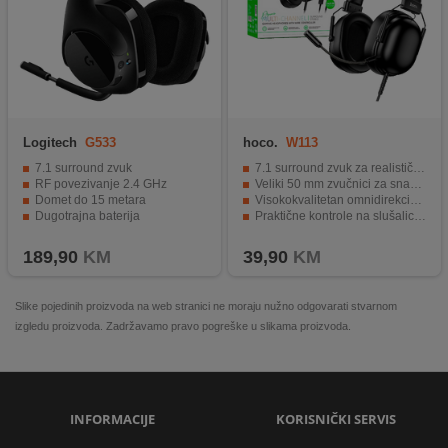
Logitech
G533
hoco.
W113
7.1 surround zvuk
7.1 surround zvuk za realistično gaming iskustvo
RF povezivanje 2.4 GHz
Veliki 50 mm zvučnici za snažan i jasan zvuk
Domet do 15 metara
Visokokvalitetan omnidirekcioni mikrofon
Dugotrajna baterija
Praktične kontrole na slušalicama
Praktične kontrole
2 met. kabel za veću fleksibilnost korištenja
189,90
KM
39,90
KM
Slike pojedinih proizvoda na web stranici ne moraju nužno odgovarati stvarnom
izgledu proizvoda. Zadržavamo pravo pogreške u slikama proizvoda.
INFORMACIJE
KORISNIČKI SERVIS