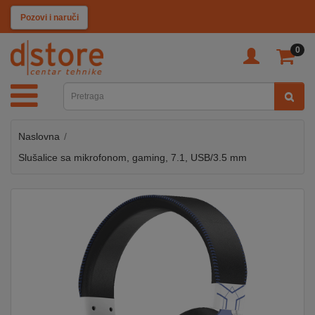
KATEGORIJE
Pozovi i naruči
0
TV
&
SAT
Naslovna
MOBILNI
UREĐAJI
Slušalice sa mikrofonom, gaming, 7.1, USB/3.5 mm
AUDIO
KABLOVI
KUĆANSKI
APARATI