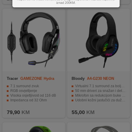
iznad 200KM.
Tracer
GAMEZONE Hydra
Bloody
A4-G230 NEON
PRO RGB 7.1
7.1 surround zvuk
Virtualni 7.1 surround za bolju orijentaciju u igrama
RGB osvjetljenje
50 mm driveri za snažan i detaljan zvuk
Visoka osjetljivost od 116 dB
Mikrofon sa redukcijom buke za jasnu komunikaciju
Impedanca od 32 Ohm
Udobni kožni jastučići za duže korištenje
Ugrađena kontrola glasnoće
Neon LED osvjetljenje za gaming izgled
79,90
KM
55,00
KM