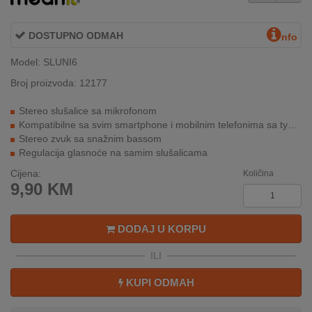
INTERNO
DOSTUPNO ODMAH
nfo
MOJ
Model: SLUNI6
NALOG
Broj proizvoda: 12177
AKCIJE
Stereo slušalice sa mikrofonom
Kompatibilne sa svim smartphone i mobilnim telefonima sa type C konektorom
BRENDOVI
Stereo zvuk sa snažnim bassom
Regulacija glasnoće na samim slušalicama
NOVO
Cijena:
Količina
U
9,90
KM
PONUDI
KONTAKT
DODAJ U KORPU
ILI
KUPOVINA
NA
KUPI ODMAH
RATE