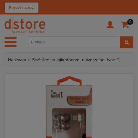
KATEGORIJE
Pozovi i naruči
0
TV
&
SAT
Naslovna
Slušalice sa mikrofonom, univerzalne, type C
MOBILNI
UREĐAJI
AUDIO
KABLOVI
KUĆANSKI
APARATI