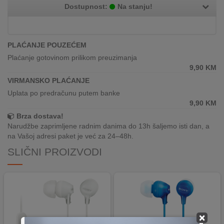
REKLAMACIJA
Dostupnost:
Na stanju!
I
SERVIS
PLAĆANJE POUZEĆEM
O
NAMA
Plaćanje gotovinom prilikom preuzimanja
9,90
KM
KATALOZI
VIRMANSKO PLAĆANJE
Uplata po predračunu putem banke
KAKO
9,90
KM
KUPITI?
Brza dostava!
Narudžbe zaprimljene radnim danima do 13h šaljemo isti dan, a
KUPOVINA
na Vašoj adresi paket je već za 24–48h.
IZ
SLIČNI PROIZVODI
INOSTRANSTVA
OZNAKE
ENERGETSKE
UČINKOVITOSTI
×
DIGITALIS