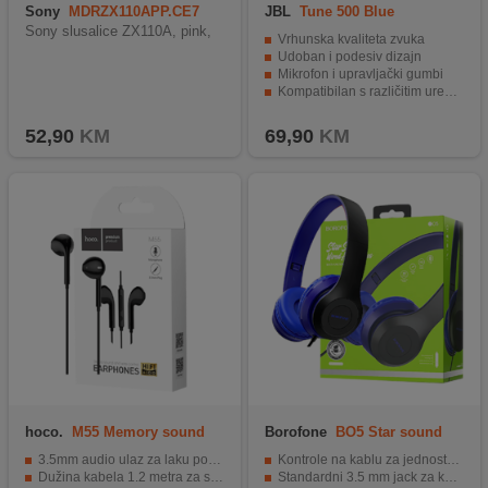
Sony
MDRZX110APP.CE7
JBL
Tune 500 Blue
Sony slusalice ZX110A, pink,
Vrhunska kvaliteta zvuka
Udoban i podesiv dizajn
Mikrofon i upravljački gumbi
Kompatibilan s različitim uređajima
Impresivna jasnoća zvuka i dubok bas.
52,90
KM
69,90
KM
hoco.
M55 Memory sound
Borofone
BO5 Star sound
Black
Blue
3.5mm audio ulaz za laku povezivost.
Kontrole na kablu za jednostavnu upotrebu.
Dužina kabela 1.2 metra za slobodu kretanja.
Standardni 3.5 mm jack za kompatibilnost.