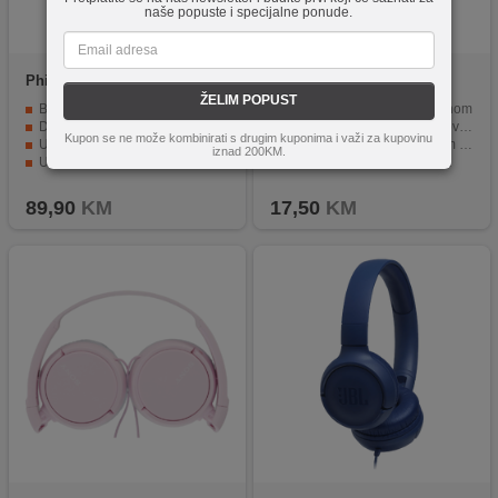
naše popuste i specijalne ponude.
Philips
TAH4205WT/00
MeanIT
SLUNI8
ŽELIM POPUST
BASS za impresivan zvuk
Stereo slušalice sa mikrofonom
Do 29 sati reprodukcije
Integriran mikrofon za razgovore
Kupon se ne može kombinirati s drugim kuponima i važi za kupovinu
Ugrađeni mikrofon za pozive
Tipka za upravljanje zvukom i redosljedom pjesama
iznad 200KM.
USB-C kabel za jednostavno punjenje
Redukcija vanjskih zvukova
Kompaktan i sklopiv dizajn
USB type C priključak
89,90
KM
17,50
KM