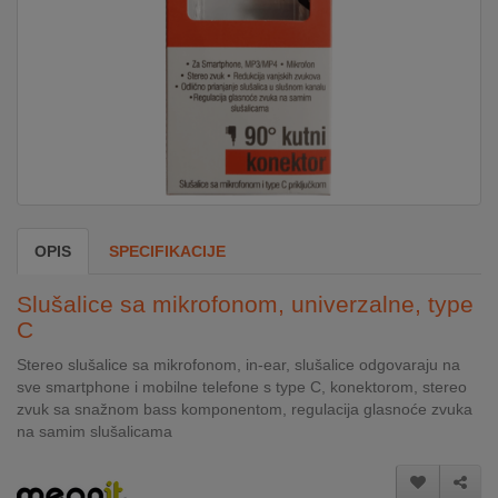
DOM
&
ALATI
ENERGIJA
OPIS
SPECIFIKACIJE
KLIMATIZACIJA
Slušalice sa mikrofonom, univerzalne, type
C
SECURITY
Stereo slušalice sa mikrofonom, in-ear, slušalice odgovaraju na
sve smartphone i mobilne telefone s type C, konektorom, stereo
PC
zvuk sa snažnom bass komponentom, regulacija glasnoće zvuka
&
na samim slušalicama
GAME