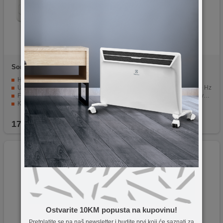
Sony
MDREX15APW.CE7
Sony
MDREX15LPLI.AE
Handsfree funkcija za upravljanje pozivima
Lagane i udobne slušalice
Udobni silikonski umetci za uši
Frekventni opseg 8 - 22.000 Hz
Frekventni opseg 8 - 22.000 Hz
Impedanca od 16Ω i osjetljivost 100dB
Konektor 3.5mm za jednostavnu konekciju
Zvučnik veličine 9mm
Lagane i moderne bijele slušalice.
Pozlaćeni konektor od 3.5mm
17,90
KM
22,90
KM
Ostvarite 10KM popusta na kupovinu!
Pretplatite se na naš newsletter i budite prvi koji će saznati za