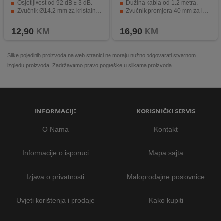
Osjetljivost od 92 dB ± 3 dB.
Dužina kabla od 1.2 metra.
Zvučnik Ø14.2 mm za kristalno čist zvuk.
Zvučnik promjera 40 mm za izvrsni zvuk.
Crna boja za moderan izgled.
Snaga od 50 mW za snažne performanse.
12,90
KM
16,90
KM
Slike pojedinih proizvoda na web stranici ne moraju nužno odgovarati stvarnom
izgledu proizvoda. Zadržavamo pravo pogreške u slikama proizvoda.
INFORMACIJE
KORISNIČKI SERVIS
O Nama
Kontakt
Informacije o isporuci
Mapa sajta
Izjava o privatnosti
Maloprodajne poslovnice
Uvjeti korištenja i prodaje
Kako kupiti