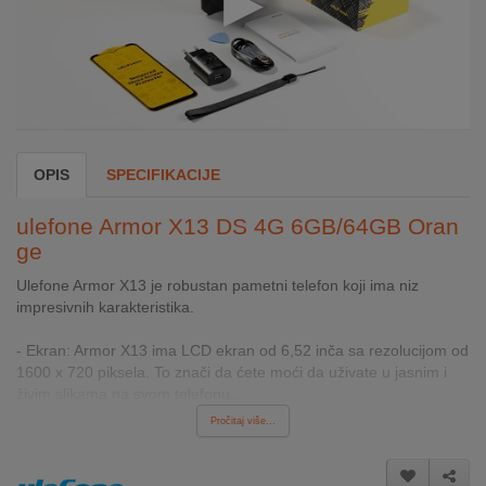
INTERNO
MOJ
NALOG
AKCIJE
OPIS
SPECIFIKACIJE
BRENDOVI
ulefone Armor X13 DS 4G 6GB/64GB Oran
ge
NOVO
U
Ulefone Armor X13 je robustan pametni telefon koji ima niz
PONUDI
impresivnih karakteristika.
- Ekran: Armor X13 ima LCD ekran od 6,52 inča sa rezolucijom od
KONTAKT
1600 x 720 piksela. To znači da ćete moći da uživate u jasnim i
živim slikama na svom telefonu...
KUPOVINA
Pročitaj više...
NA
RATE