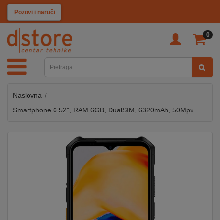
KATEGORIJE
Pozovi i naruči
0
TV
&
SAT
Naslovna
MOBILNI
UREĐAJI
Smartphone 6.52", RAM 6GB, DualSIM, 6320mAh, 50Mpx
AUDIO
KABLOVI
KUĆANSKI
APARATI