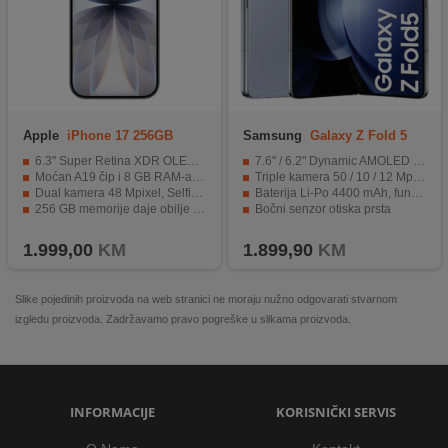
Apple
iPhone 17 256GB
Samsung
Galaxy Z Fold 5
Black
5G 12GB/256GB Blue
6.3" Super Retina XDR OLED, 120Hz
7.6" / 6.2" Dynamic AMOLED 2X 120 Hz, HDR10+
Moćan A19 čip i 8 GB RAM-a za visoke performanse
Triple kamera 50 / 10 / 12 Mpixel, Selfie 10 / 4 Mpixel
Dual kamera 48 Mpixel, Selfie 12 Mpixel
Baterija Li-Po 4400 mAh, funkcija brzo punjenje 25 W
256 GB memorije daje obilje prostora za aplikacije i sadržaje
Bočni senzor otiska prsta
USB-C, 5G i IP68 čine ga modernim i otpornim uređajem
IPX8 vodootporan
1.999,00
KM
1.899,90
KM
Slike pojedinih proizvoda na web stranici ne moraju nužno odgovarati stvarnom
izgledu proizvoda. Zadržavamo pravo pogreške u slikama proizvoda.
INFORMACIJE
KORISNIČKI SERVIS