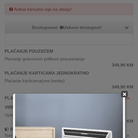
Artikal trenutno nije na stanju!
Dostupnost:
Uskoro dostupno!
PLAĆANJE POUZEĆEM
Plaćanje gotovinom prilikom preuzimanja
349,90
KM
PLAĆANJE KARTICAMA JEDNOKRATNO
Plaćanje karticama(sve banke)
349,90
KM
×
PLAĆANJE KARTICAMA DO 24 RATE
Vidi više...
VIRMANSKO PLAĆANJE
Uplata po predračunu putem banke
349,90
KM
Brza dostava!
Narudžbe zaprimljene radnim danima do 13h šaljemo isti dan, a