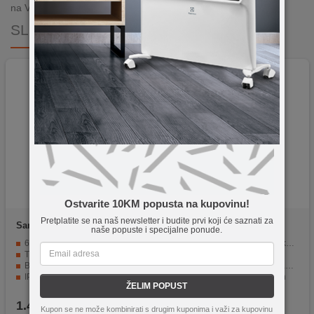
na Vašoj adresi paket je već za 24–48h.
SLIČNI PROIZVODI
Ostvarite 10KM popusta na kupovinu!
Pretplatite se na naš newsletter i budite prvi koji će saznati za
Samsung
Galaxy S26
ulefone
Armor 22
naše popuste i specijalne ponude.
12GB/256GB Black
8GB/128GB Black
6.3" Dynamic LTPO AMOLED 2X, 120Hz, HDR10+
120 Hz FHD+ ekran za glatko korištenje
Triple kamera 50 / 10 / 12 Mpixel, Selfie 12 Mpixel
Snažan Helio G96 procesor
Baterija Li-Ion 4300 mAh, funkcija brzo punjenje 25 W
64 MP noćna infracrvena kamera
IP68 vodootporan ( 1.5 met. do 30 min. )
Velika baterija od 6600 mAh
ŽELIM POPUST
Operativni sistem Android 16, One UI 8.5
IP68/IP69K i MIL-STD-810H otpornost
1.499,00
KM
459,90
KM
Kupon se ne može kombinirati s drugim kuponima i važi za kupovinu