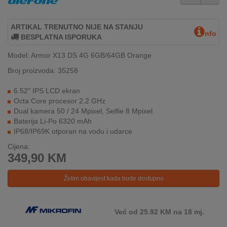
REKLAMACIJA
I
SERVIS
ARTIKAL TRENUTNO NIJE NA STANJU
nfo
BESPLATNA ISPORUKA
O
Model: Armor X13 DS 4G 6GB/64GB Orange
NAMA
Broj proizvoda: 35258
KATALOZI
6.52" IPS LCD ekran
Octa Core procesor 2.2 GHz
KAKO
Dual kamera 50 / 24 Mpixel, Selfie 8 Mpixel
KUPITI?
Baterija Li-Po 6320 mAh
IP68/IP69K otporan na vodu i udarce
KUPOVINA
Cijena:
IZ
349,90
KM
INOSTRANSTVA
Želim obavijest kada bude dostupno
OZNAKE
ENERGETSKE
UČINKOVITOSTI
Već od 25.92 KM na 18 mj.
DIGITALIS