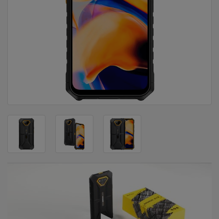
DOM
&
ALATI
ENERGIJA
KLIMATIZACIJA
SECURITY
PC
&
GAME