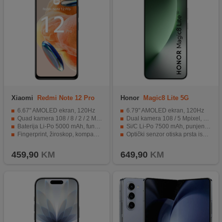
Xiaomi
Redmi Note 12 Pro
Honor
Magic8 Lite 5G
6GB/128GB Gray
8GB/256GB Green
6.67" AMOLED ekran, 120Hz
6.79" AMOLED ekran, 120Hz
Quad kamera 108 / 8 / 2 / 2 Mpixel, Selfie 16 Mpixel
Dual kamera 108 / 5 Mpixel, Selfie 16 Mpixel
Baterija Li-Po 5000 mAh, funkcija brzo punjenje 67 W
Si/C Li-Po 7500 mAh, punjenje 66 W
Fingerprint, žiroskop, kompas, brzinomjer...
Optički senzor otiska prsta ispod display-a
Wi-Fi dual-band, Bluetooth, USB type C
IP68/IP69K otporan na prašinu i vodu, Otporan na pad do 2,5 met
459,90
KM
649,90
KM