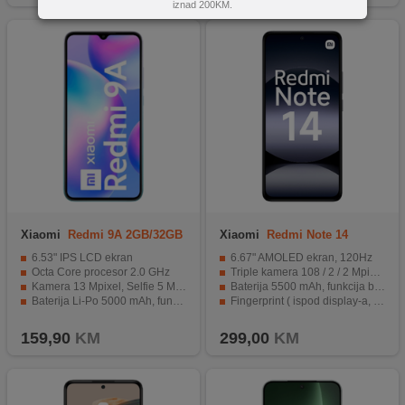
iznad 200KM.
Xiaomi
Redmi 9A 2GB/32GB
Xiaomi
Redmi Note 14
Glacial Blue
6GB/128GB Black
6.53" IPS LCD ekran
6.67" AMOLED ekran, 120Hz
Octa Core procesor 2.0 GHz
Triple kamera 108 / 2 / 2 Mpixel, Selfie 20 Mpixel
Kamera 13 Mpixel, Selfie 5 Mpixel
Baterija 5500 mAh, funkcija brzo punjenje 33 W
Baterija Li-Po 5000 mAh, funkcija brzo punjenje 10 W
Fingerprint ( ispod display-a, optički ), žiroskop, kompas
WiFi, Bluetooth, USB 2.0
IP54 otporan na prašinu i prskanje
159,90
KM
299,00
KM