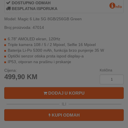
REKLAMACIJA
DOSTUPNO ODMAH
nfo
I
BESPLATNA ISPORUKA
SERVIS
Model: Magic 6 Lite 5G 8GB/256GB Green
O
Broj proizvoda: 47014
NAMA
6.78" AMOLED ekran, 120Hz
Triple kamera 108 / 5 / 2 Mpixel, Selfie 16 Mpixel
KATALOZI
Baterija Li-Po 5300 mAh, funkcija brzo punjenje 35 W
Optički senzor otiska prsta ispod display-a
KAKO
IP53, otporan na prašinu i prskanje
KUPITI?
Cijena:
Količina
499,90
KM
KUPOVINA
IZ
INOSTRANSTVA
DODAJ U KORPU
OZNAKE
ILI
ENERGETSKE
UČINKOVITOSTI
KUPI ODMAH
DIGITALIS