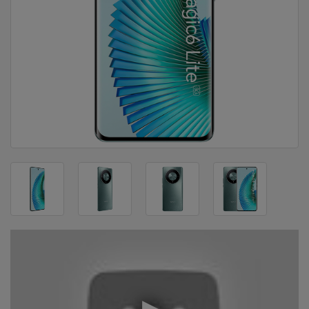
DOM
&
ALATI
ENERGIJA
KLIMATIZACIJA
SECURITY
PC
&
GAME