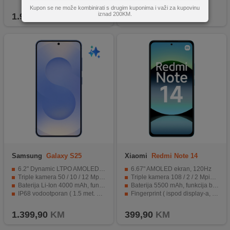
Operativni sistem Android 16, HyperOS 3
IP54 zaštita od prašine i otpornost na vodu
Kupon se ne može kombinirati s drugim kuponima i važi za kupovinu
iznad 200KM.
1.999,00
KM
229,90
KM
Samsung
Galaxy S25
Xiaomi
Redmi Note 14
12GB/128GB Navy
8GB/256GB Blue
6.2" Dynamic LTPO AMOLED 2X, 120Hz, HDR10+
6.67" AMOLED ekran, 120Hz
Triple kamera 50 / 10 / 12 Mpixel, Selfie 12 Mpixel
Triple kamera 108 / 2 / 2 Mpixel, Selfie 20 Mpixel
Baterija Li-Ion 4000 mAh, funkcija brzo punjenje 25 W
Baterija 5500 mAh, funkcija brzo punjenje 33 W
IP68 vodootporan ( 1.5 met. do 30 min. )
Fingerprint ( ispod display-a, optički ), žiroskop, kompas
Elegantan, vrhunski dizajn
IP54 otporan na prašinu i prskanje
1.399,90
KM
399,90
KM