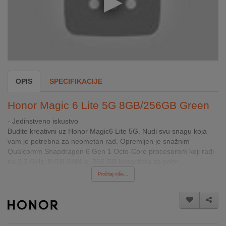
INTERNO
MOJ
NALOG
AKCIJE
OPIS
SPECIFIKACIJE
BRENDOVI
Honor Magic 6 Lite 5G 8GB/256GB Green
- Jedinstveno iskustvo
NOVO
Budite kreativni uz Honor Magic6 Lite 5G. Nudi svu snagu koja
U
vam je potrebna za neometan rad. Opremljen je snažnim
PONUDI
Qualcomm Snapdragon 6 Gen 1 Octo-Core procesorom koji radi
na 2,2 GHz, 8 GB RAM-a, 256 GB kapaciteta za pohr...
KONTAKT
Pročitaj više...
KUPOVINA
NA
RATE