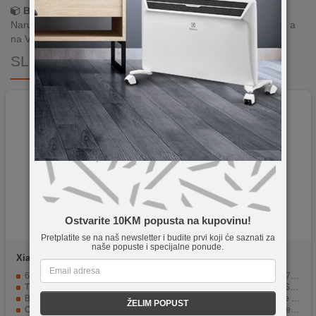
Brza dostava!
Narudžbe zaprimljene radnim danima do 13h šaljemo isti dan, a
na Vašoj adresi paket je već za 24–48h.
SLIČNI PROIZVODI
Ostvarite 10KM popusta na kupovinu!
Pretplatite se na naš newsletter i budite prvi koji će saznati za
naše popuste i specijalne ponude.
Xiaomi
Xiaomi 17T Pro 5G
Samsung
Galaxy A07
12GB/512GB Black
4GB/128GB Green
6.83" AMOLED ekran, 144Hz, Corning Gorilla Glass 7i
6.7" PLS LCD ekran, 90Hz, 720 x 1600 pixel
Triple kamera 50 Mpixel, Selfie 32 Mpixel, Leica lens
Dual kamera 50 / 2 Mpixel, Selfie 8 Mpixel
Baterija 7000 mAh, funkcija brzo punjenje 100 W, PD3.0, QC4
Baterija 5000 mAh, punjenje 25 W
ŽELIM POPUST
Otisak prsta (unutar zaslona, optički), akcelerometar, žiroskop, senzor blizine, kompas ...
Bočni senzor otiska prsta, Senzor svjetla, Senzor blizine