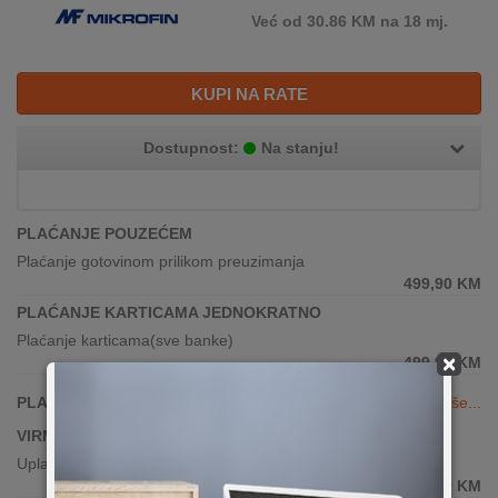
Već od 30.86 KM na 18 mj.
KUPI NA RATE
Dostupnost:
Na stanju!
PLAĆANJE POUZEĆEM
Plaćanje gotovinom prilikom preuzimanja
499,90
KM
PLAĆANJE KARTICAMA JEDNOKRATNO
Plaćanje karticama(sve banke)
×
499,90
KM
PLAĆANJE KARTICAMA DO 24 RATE
Vidi više...
VIRMANSKO PLAĆANJE
Uplata po predračunu putem banke
499,90
KM