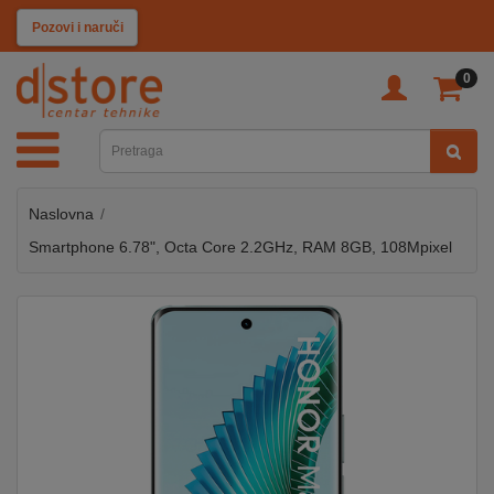
KATEGORIJE
Pozovi i naruči
0
TV
&
SAT
Naslovna
MOBILNI
UREĐAJI
Smartphone 6.78", Octa Core 2.2GHz, RAM 8GB, 108Mpixel
AUDIO
KABLOVI
KUĆANSKI
APARATI