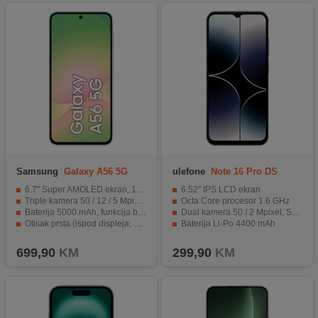
Samsung
Galaxy A56 5G
ulefone
Note 16 Pro DS
8GB/128GB Pink
8GB/128GB Black EU
6.7" Super AMOLED ekran, 120Hz, HDR10+
6.52" IPS LCD ekran
Triple kamera 50 / 12 / 5 Mpixel, Selfie 12 Mpixel
Octa Core procesor 1.6 GHz
Baterija 5000 mAh, funkcija brzo punjenje 45 W
Dual kamera 50 / 2 Mpixel, Selfie 8 Mpixel
Otisak prsta (ispod displeja, optički), akcelerometar, žiroskop, kompas, Circle to Search
Baterija Li-Po 4400 mAh
IP67 otporan na prašinu/vodu (do 1met. za 30 min)
Fingerprint, kompas, brzinomjer
699,90
KM
299,90
KM