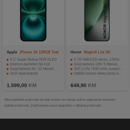
Apple
iPhone 16 128GB Teal
Honor
Magic8 Lite 5G
8GB/256GB Green
6.1" Super Retina XDR OLED
6.79" AMOLED ekran, 120Hz
Iznimno pametan čip A18
Dual kamera 108 / 5 Mpixel, Selfie 16 Mpixel
Dual kamera 48 / 12 Mpixel, Selfie 12 Mpixel
Si/C Li-Po 7500 mAh, punjenje 66 W
Duži vijek baterije
Optički senzor otiska prsta ispod display-a
Dizajniran da traje
IP68/IP69K otporan na prašinu i vodu, Otporan na pad do 2,5 met
1.599,00
KM
649,90
KM
Slike pojedinih proizvoda na web stranici ne moraju nužno odgovarati stvarnom
izgledu proizvoda. Zadržavamo pravo pogreške u slikama proizvoda.