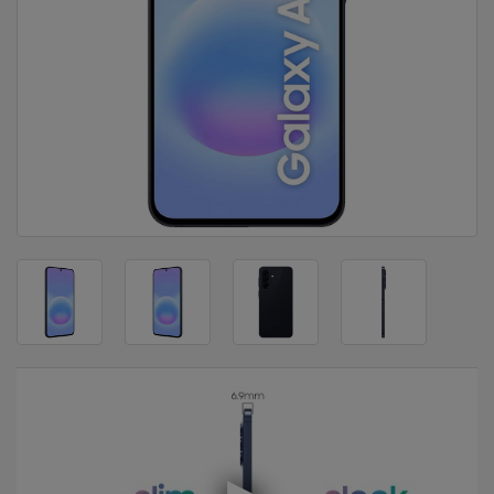
DOM
&
ALATI
ENERGIJA
KLIMATIZACIJA
SECURITY
PC
&
GAME