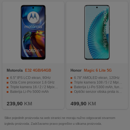
Motorola
E32 4GB/64GB
Honor
Magic 6 Lite 5G
Misty Silver
8GB/256GB Black
6.5" IPS LCD ekran, 90Hz
6.78" AMOLED ekran, 120Hz
Octa Core procesor 1.6 GHz
Triple kamera 108 / 5 / 2 Mpixel, Selfie 16 Mpixel
Triple kamera 16 / 2 / 2 Mpixel, Selfie 8 Mpixel
Baterija Li-Po 5300 mAh, funkcija brzo punjenje 35 W
Baterija Li-Po 5000 mAh
Optički senzor otiska prsta ispod display-a
Fingerprint, žiroskop, brzinomjer...
IP53, otporan na prašinu i prskanje
239,90
KM
499,90
KM
Slike pojedinih proizvoda na web stranici ne moraju nužno odgovarati stvarnom
izgledu proizvoda. Zadržavamo pravo pogreške u slikama proizvoda.