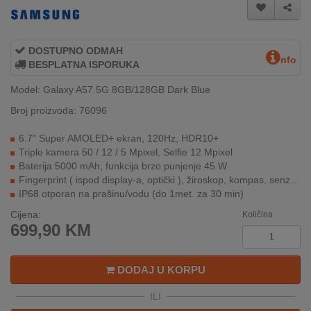
REKLAMACIJA
I
SERVIS
DOSTUPNO ODMAH
nfo
BESPLATNA ISPORUKA
O
NAMA
Model: Galaxy A57 5G 8GB/128GB Dark Blue
Broj proizvoda: 76096
KATALOZI
6.7" Super AMOLED+ ekran, 120Hz, HDR10+
KAKO
Triple kamera 50 / 12 / 5 Mpixel, Selfie 12 Mpixel
KUPITI?
Baterija 5000 mAh, funkcija brzo punjenje 45 W
Fingerprint ( ispod display-a, optički ), žiroskop, kompas, senzor blizine
KUPOVINA
IP68 otporan na prašinu/vodu (do 1met. za 30 min)
IZ
Cijena:
INOSTRANSTVA
Količina
699,90
KM
OZNAKE
ENERGETSKE
DODAJ U KORPU
UČINKOVITOSTI
ILI
DIGITALIS