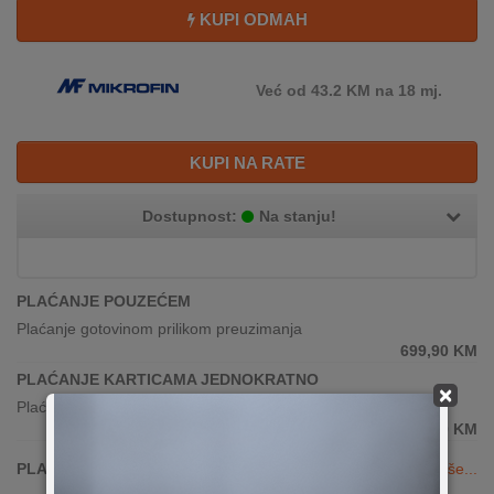
KUPI ODMAH
Već od 43.2 KM na 18 mj.
KUPI NA RATE
Dostupnost:
Na stanju!
PLAĆANJE POUZEĆEM
Plaćanje gotovinom prilikom preuzimanja
699,90
KM
PLAĆANJE KARTICAMA JEDNOKRATNO
×
Plaćanje karticama(sve banke)
699,90
KM
PLAĆANJE KARTICAMA DO 24 RATE
Vidi više...