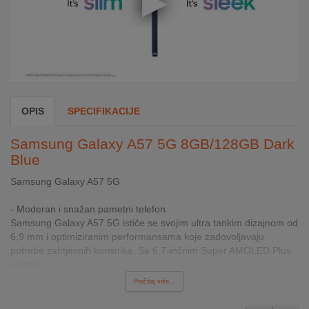
INTERNO
MOJ
NALOG
AKCIJE
OPIS
SPECIFIKACIJE
BRENDOVI
Samsung Galaxy A57 5G 8GB/128GB Dark
Blue
NOVO
U
Samsung Galaxy A57 5G
PONUDI
- Moderan i snažan pametni telefon
Samsung Galaxy A57 5G ističe se svojim ultra tankim dizajnom od
KONTAKT
6,9 mm i optimiziranim performansama koje zadovoljavaju
potrebe zahtjevnih korisnika. Sa 6,7-inčnim Super AMOLED Plus
KUPOVINA
ekrano...
NA
Pročitaj više...
RATE