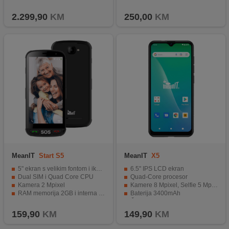
IPX8 vodootporan
Operativni sistem Android 16, HyperOS 3
2.299,90
KM
250,00
KM
MeanIT
Start S5
MeanIT
X5
5" ekran s velikim fontom i ikonama
6.5" IPS LCD ekran
Dual SIM i Quad Core CPU
Quad-Core procesor
Kamera 2 Mpixel
Kamere 8 Mpixel, Selfie 5 Mpixel
RAM memorija 2GB i interna memorija 16GB
Baterija 3400mAh
SOS tipka i tipka za LED svjetiljku
Čitač otiska prsta
159,90
KM
149,90
KM