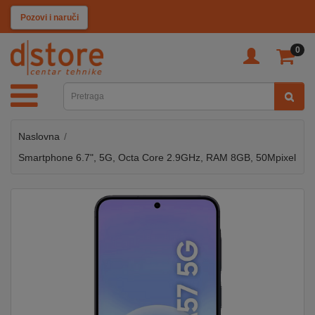
KATEGORIJE
Pozovi i naruči
0
TV
&
SAT
Naslovna
MOBILNI
UREĐAJI
Smartphone 6.7", 5G, Octa Core 2.9GHz, RAM 8GB, 50Mpixel
AUDIO
KABLOVI
KUĆANSKI
APARATI