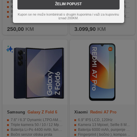
6.9" IPS LCD, 120Hz
Vrhunska kombinacija elegancije, snage i inovacija
ŽELIM POPUST
Kamera 13 Mpixel, Selfie 8 Mpixel
6.9" LTPO Super Retina XDR OLED, 120Hz
Baterija 6000 mAh, punjenje 15 W
Kamera 48 Mpixel, Selfie 18 Mpixel, Dual-LED, 4K video
Kupon se ne može kombinirati s drugim kuponima i važi za kupovinu
Fingerprint ( bočno ), kompas ...
Moćan A19 Pro čip i 12 GB RAM-a za vrhunske performanse
iznad 200KM.
Operativni sistem Android 16, HyperOS 3
Velik kapacitet memorije uz IP68 zaštitu i modernu konektivnost
250,00
KM
3.099,90
KM
Samsung
Galaxy Z Fold 6
Xiaomi
Redmi A7 Pro
5G 12GB/256GB Navy
4GB/128GB Mist Blue
7.6" / 6.3" Dynamic LTPO AMOLED 2X 120 Hz, HDR10+
6.9" IPS LCD, 120Hz
Triple kamera 50 / 10 / 12 Mpixel, Selfie 10 / 4 Mpixel
Kamera 13 Mpixel, Selfie 8 Mpixel
Baterija Li-Po 4400 mAh, funkcija brzo punjenje 25 W
Baterija 6000 mAh, punjenje 15 W
Bočni senzor otiska prsta
Fingerprint ( bočno ), kompas ...