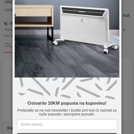
VIRMANSKO PLAĆANJE
Uplata po predračunu putem banke
699,90
KM
Brza dostava!
Narudžbe zaprimljene radnim danima do 13h šaljemo isti dan, a
na Vašoj adresi paket je već za 24–48h.
SLIČNI PROIZVODI
Ostvarite 10KM popusta na kupovinu!
Pretplatite se na naš newsletter i budite prvi koji će saznati za
naše popuste i specijalne ponude.
Xiaomi
Redmi A7 Pro
Apple
iPhone 17 Pro Max
4GB/128GB Palm Green
256GB Deep Blue