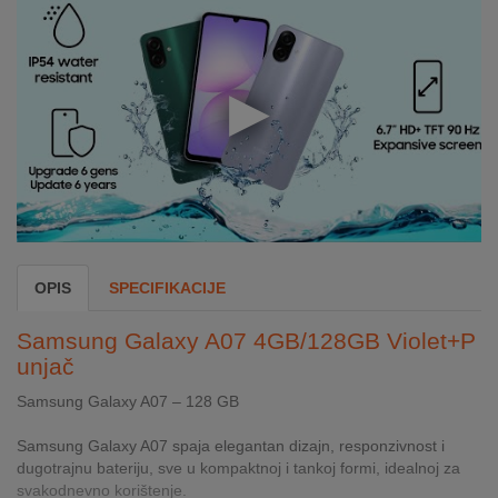
INTERNO
MOJ
NALOG
AKCIJE
BRENDOVI
NOVO
OPIS
SPECIFIKACIJE
U
PONUDI
Samsung Galaxy A07 4GB/128GB Violet+P
unjač
KONTAKT
Samsung Galaxy A07 – 128 GB
KUPOVINA
NA
Samsung Galaxy A07 spaja elegantan dizajn, responzivnost i
RATE
dugotrajnu bateriju, sve u kompaktnoj i tankoj formi, idealnoj za
svakodnevno korištenje.