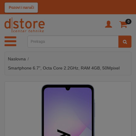
KATEGORIJE
Pozovi i naruči
0
TV
&
SAT
Naslovna
MOBILNI
UREĐAJI
Smartphone 6.7", Octa Core 2.2GHz, RAM 4GB, 50Mpixel
AUDIO
KABLOVI
KUĆANSKI
APARATI