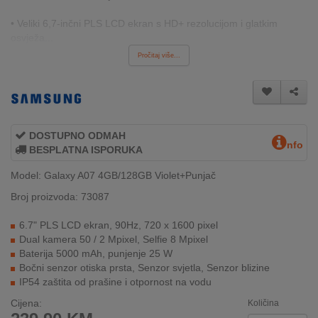
REKLAMACIJA
I
• Veliki 6,7-inčni PLS LCD ekran s HD+ rezolucijom i glatkim
SERVIS
osvježa...
Pročitaj više...
O
NAMA
KATALOZI
DOSTUPNO ODMAH
nfo
KAKO
BESPLATNA ISPORUKA
KUPITI?
Model: Galaxy A07 4GB/128GB Violet+Punjač
KUPOVINA
Broj proizvoda: 73087
IZ
INOSTRANSTVA
6.7" PLS LCD ekran, 90Hz, 720 x 1600 pixel
Dual kamera 50 / 2 Mpixel, Selfie 8 Mpixel
OZNAKE
Baterija 5000 mAh, punjenje 25 W
ENERGETSKE
Bočni senzor otiska prsta, Senzor svjetla, Senzor blizine
UČINKOVITOSTI
IP54 zaštita od prašine i otpornost na vodu
Cijena:
Količina
DIGITALIS