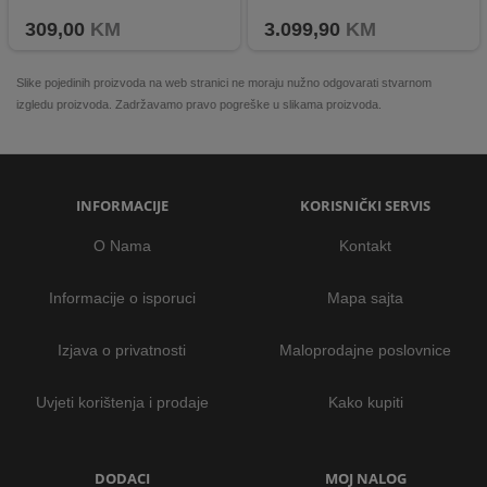
Elegantan, tanak i zapanjujući
Velik kapacitet memorije uz IP68 zaštitu i modernu konektivnost
309,00
KM
3.099,90
KM
Slike pojedinih proizvoda na web stranici ne moraju nužno odgovarati stvarnom
izgledu proizvoda. Zadržavamo pravo pogreške u slikama proizvoda.
INFORMACIJE
KORISNIČKI SERVIS
O Nama
Kontakt
Informacije o isporuci
Mapa sajta
Izjava o privatnosti
Maloprodajne poslovnice
Uvjeti korištenja i prodaje
Kako kupiti
DODACI
MOJ NALOG