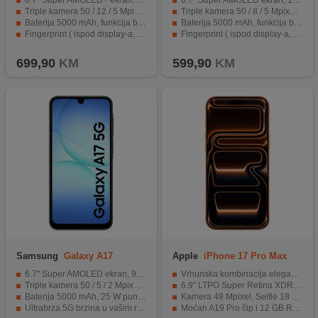
6.7" Super AMOLED+ ekran, 120Hz, HDR10+
6.7" Super AMOLED ekran, 120Hz, HDR10+
Triple kamera 50 / 12 / 5 Mpixel, Selfie 12 Mpixel
Triple kamera 50 / 8 / 5 Mpixel, Selfie 12 Mpixel
Baterija 5000 mAh, funkcija brzo punjenje 45 W
Baterija 5000 mAh, funkcija brzo punjenje 45 W
Fingerprint ( ispod display-a, optički ), žiroskop, kompas, senzor blizine
Fingerprint ( ispod display-a, optički ), žiroskop, kompas
IP68 otporan na prašinu/vodu (do 1met. za 30 min)
IP68 otporan na prašinu/vodu (do 1met. za 30 min)
699,90
KM
599,90
KM
Samsung
Galaxy A17
Apple
iPhone 17 Pro Max
4GB/128GB Black
256GB Orange
6.7" Super AMOLED ekran, 90Hz
Vrhunska kombinacija elegancije, snage i inovacija
Triple kamera 50 / 5 / 2 Mpixel, Selfie 13 Mpixel
6.9" LTPO Super Retina XDR OLED, 120Hz
Baterija 5000 mAh, 25 W punjenje
Kamera 48 Mpixel, Selfie 18 Mpixel, Dual-LED, 4K video
Ultrabrza 5G brzina u vašim rukama
Moćan A19 Pro čip i 12 GB RAM-a za vrhunske performanse