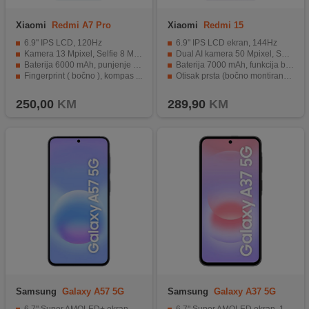
Xiaomi
Redmi A7 Pro
Xiaomi
Redmi 15
4GB/128GB Mist Blue
6GB/128GB Sandy Purple
6.9" IPS LCD, 120Hz
6.9" IPS LCD ekran, 144Hz
Kamera 13 Mpixel, Selfie 8 Mpixel
Dual AI kamera 50 Mpixel, Selfie 8 Mpixel
Baterija 6000 mAh, punjenje 15 W
Baterija 7000 mAh, funkcija brzo punjenje 33 W
Fingerprint ( bočno ), kompas ...
Otisak prsta (bočno montiran), akcelerometar, kompas
Operativni sistem Android 16, HyperOS 3
Operativni sistem Android 15, HyperOS 2
250,00
KM
289,90
KM
Samsung
Galaxy A57 5G
Samsung
Galaxy A37 5G
8GB/128GB Dark Blue
6GB/128GB Charcoal