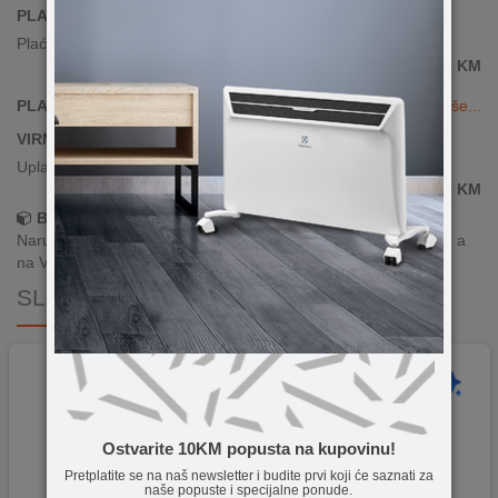
PLAĆANJE KARTICAMA JEDNOKRATNO
Plaćanje karticama(sve banke)
239,90
KM
PLAĆANJE KARTICAMA DO 24 RATE
Vidi više...
VIRMANSKO PLAĆANJE
Uplata po predračunu putem banke
239,90
KM
Brza dostava!
Narudžbe zaprimljene radnim danima do 13h šaljemo isti dan, a
na Vašoj adresi paket je već za 24–48h.
SLIČNI PROIZVODI
Ostvarite 10KM popusta na kupovinu!
Pretplatite se na naš newsletter i budite prvi koji će saznati za
naše popuste i specijalne ponude.