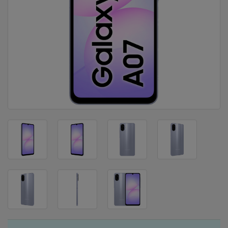
DOM
&
ALATI
ENERGIJA
KLIMATIZACIJA
SECURITY
PC
&
GAME