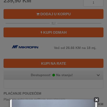
239,90
KM
DODAJ U KORPU
ILI
KUPI ODMAH
Već od 26.66 KM na 18 mj.
KUPI NA RATE
Dostupnost:
Na stanju!
PLAĆANJE POUZEĆEM
×
Plaćanje gotovinom prilikom preuzimanja
239,90
KM