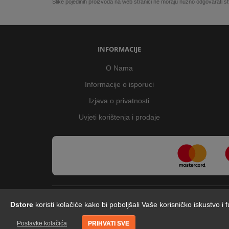
Slike pojedinih proizvoda na web stranici ne moraju nužno odgovarati
INFORMACIJE
O Nama
Informacije o isporuci
Izjava o privatnosti
Uvjeti korištenja i prodaje
Dstore
koristi kolačiće kako bi poboljšali Vaše korisničko iskustvo i
Postavke kolačića
PRIHVATI SVE