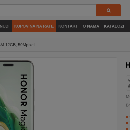
NUDI
KUPOVINA NA RATE
KONTAKT
O NAMA
KATALOZI
AM 12GB, 50Mpixel
M
Br