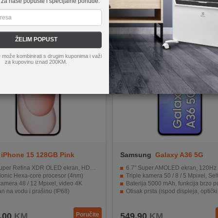
 za naše popuste i specijalne ponude.
ŽELIM POPUST
 može kombinirati s drugim kuponima i važi
za kupovinu iznad 200KM.
iPhone 15 128GB Pink
Samsung
Galaxy A36 5G
6GB/128GB White
uper Retina XDR OLED ekran, HDR10
6.7" Super AMOLED ekran, 120Hz
ionic Hexa-core procesor (4nm)
Triple kamera 50 / 8 / 5 Mpixel, Selfie 12
amera 48 / 12 Mpixel, video 4K
Baterija 5000 mAh, funkcija brzo punjen
n na vodu i prašinu (IP68)
Otisak prsta (ispod displeja, optički), akcelerometar, žirosko
ja 3349 mAh s funkcijom brzog punjenja
IP67 otporan na prašinu/vodu (do 1met. za 
,00
KM
Poručite
549,90
KM