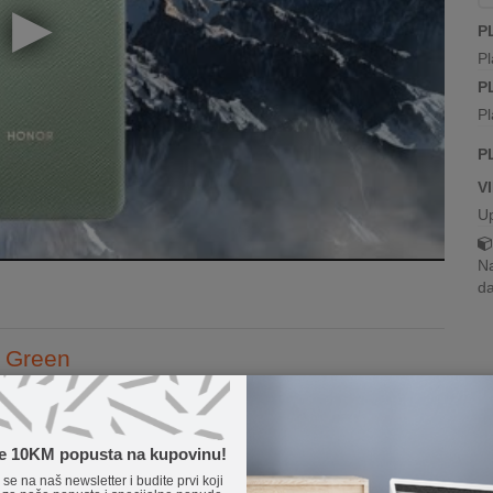
P
Pl
P
Pl
P
V
U
Na
da
 Green
ativnu tehnologiju i elegantan dizajn. Honor Magic6 Pro je
noseći najnovije tehnološke inovacije u vaše ruke. Ovaj uređaj
te 10KM popusta na kupovinu!
Pročitaj više...
e se na naš newsletter i budite prvi koji