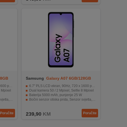
28GB
Samsung
Galaxy A07 6GB/128GB
Black
 pixel
6.7" PLS LCD ekran, 90Hz, 720 x 1600 pixel
8 Mpixel
Dual kamera 50 / 2 Mpixel, Selfie 8 Mpixel
Baterija 5000 mAh, punjenje 25 W
r blizine
Bočni senzor otiska prsta, Senzor svjetla, Senzor blizine
 na vodu
IP54 zaštita od prašine i otpornost na vodu
Poručite
239,90
KM
Poručite