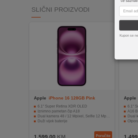
će saznati
REKLAMACIJA
SLIČNI PROIZVODI
I
SERVIS
O
NAMA
Kupon se ne
KATALOZI
KAKO
KUPITI?
KUPOVINA
IZ
INOSTRANSTVA
Apple
iPhone 16 128GB Pink
Apple
6.1" Super Retina XDR OLED
6.1" S
OZNAKE
Iznimno pametan čip A18
A16 B
ENERGETSKE
Dual kamera 48 / 12 Mpixel, Selfie 12 Mpixel
Dual k
Duži vijek baterije
Otpora
UČINKOVITOSTI
Dizajniran da traje
Bateri
DIGITALIS
1.599,00
KM
Poručite
1.499