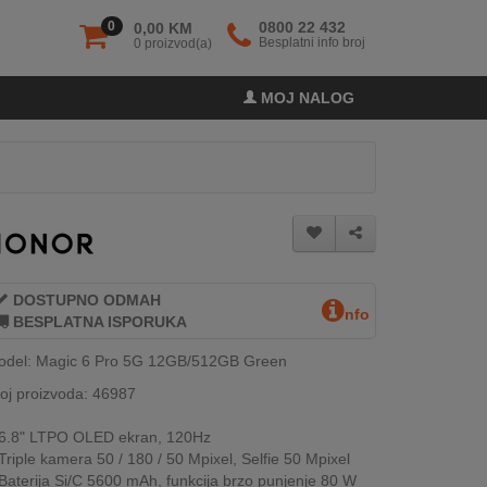
0
0800 22 432
0,00 KM
Besplatni info broj
0 proizvod(a)
MOJ NALOG
DOSTUPNO ODMAH
nfo
BESPLATNA ISPORUKA
odel: Magic 6 Pro 5G 12GB/512GB Green
oj proizvoda: 46987
6.8" LTPO OLED ekran, 120Hz
Triple kamera 50 / 180 / 50 Mpixel, Selfie 50 Mpixel
Baterija Si/C 5600 mAh, funkcija brzo punjenje 80 W