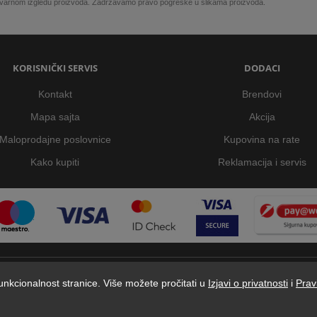
 stvarnom izgledu proizvoda. Zadržavamo pravo pogreške u slikama proizvoda.
KORISNIČKI SERVIS
DODACI
Kontakt
Brendovi
Mapa sajta
Akcija
Maloprodajne poslovnice
Kupovina na rate
Kako kupiti
Reklamacija i servis
 funkcionalnost stranice. Više možete pročitati u
Izjavi o privatnosti
i
Prav