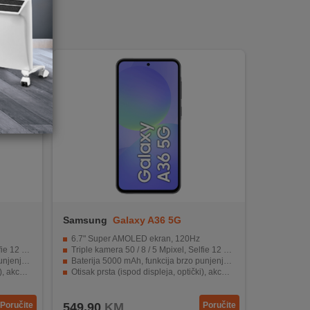
Samsung
Galaxy A36 5G
6GB/128GB Black
6.7" Super AMOLED ekran, 120Hz
 Mpixel
Triple kamera 50 / 8 / 5 Mpixel, Selfie 12 Mpixel
je 45 W
Baterija 5000 mAh, funkcija brzo punjenje 45 W
p, kompas
Otisak prsta (ispod displeja, optički), akcelerometar, žiroskop, kompas
30 min)
IP67 otporan na prašinu/vodu (do 1met. za 30 min)
Poručite
549,90
KM
Poručite