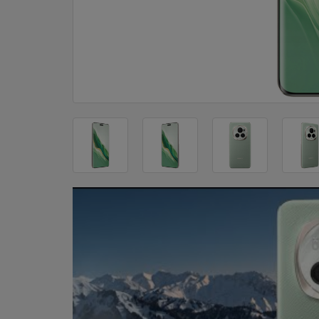
DOM
&
ALATI
ENERGIJA
KLIMATIZACIJA
SECURITY
PC
&
GAME