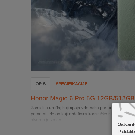
INTERNO
MOJ
NALOG
AKCIJE
BRENDOVI
NOVO
U
OPIS
SPECIFIKACIJE
PONUDI
Honor Magic 6 Pro 5G 12GB/512GB
KONTAKT
Zamislite uređaj koji spaja vrhunske performanse, inov
KUPOVINA
pametni telefon koji redefinira korisničko iskustvo, do
NA
stvoren je za on...
Ostvari
RATE
Pretplatit