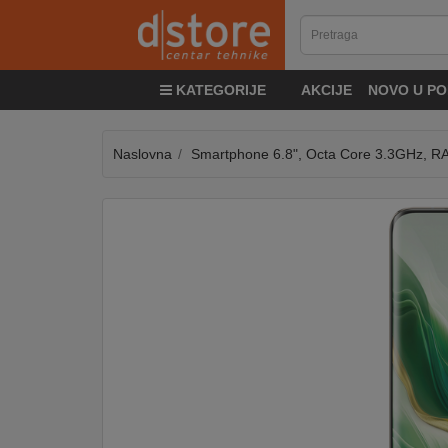
KATEGORIJE
KATEGORIJE
AKCIJE
NOVO U PO
TV
&
SAT
Naslovna
Smartphone 6.8", Octa Core 3.3GHz, R
MOBILNI
UREĐAJI
AUDIO
KABLOVI
KUĆANSKI
APARATI