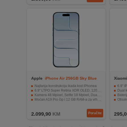
Apple
iPhone Air 256GB Sky Blue
Xiaomi
Purple
Najtanja konstrukcija ikada kod iPhonea
6.9" 
6.9" LTPO Super Retina XDR OLED, 120Hz
Dual k
Kamera 48 Mpixel, Selfie 18 Mpixel, Dual-LED, 4K video
Baterij
Moćan A19 Pro čip i 12 GB RAM-a za vrhunske performanse
Otisak 
Velik kapacitet memorije uz IP68 zaštitu i modernu konektivnost
Opera
2.099,90
KM
Poručite
295,0