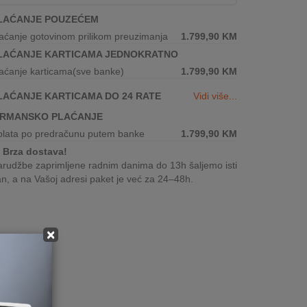
LAĆANJE POUZEĆEM
aćanje gotovinom prilikom preuzimanja
1.799,90
KM
LAĆANJE KARTICAMA JEDNOKRATNO
aćanje karticama(sve banke)
1.799,90
KM
LAĆANJE KARTICAMA DO 24 RATE
Vidi više...
IRMANSKO PLAĆANJE
plata po predračunu putem banke
1.799,90
KM
Brza dostava!
rudžbe zaprimljene radnim danima do 13h šaljemo isti
n, a na Vašoj adresi paket je već za 24–48h.
×