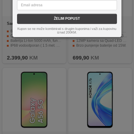
ŽELIM POPUST
Samsung
Galaxy S26 Ultra
Apple
iPhone XR 64GB
12GB/256GB Blue
Black
Kupon se ne može kombinirati s drugim kuponima i važi za kupovinu
6.9" Dynamic LTPO AMOLED 2X, 120Hz, HDR10+, 2600 nits
Veliki 6.1" Liquid Retina IPS LCD ekran.
iznad 200KM.
Quad kamera 200 / 10 / 50 / 50 Mpixel, Selfie 12 Mpixel
Moćan CPU Hexa-core 2.5 GHz.
Baterija Li-Ion 5000 mAh, funkcija brzo punjenje 60 W
12MP kamera sa Quad-LED blicem.
IP68 vodootporan ( 1.5 met. do 30 min. )
Brzo punjenje baterije od 15W.
Operativni sistem Android 16, One UI 8.5
IP67 zaštita od prašine i vode.
2.399,90
KM
699,90
KM