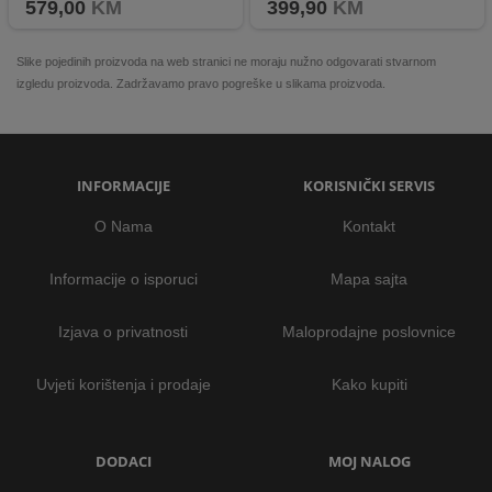
579,00
KM
399,90
KM
Slike pojedinih proizvoda na web stranici ne moraju nužno odgovarati stvarnom
izgledu proizvoda. Zadržavamo pravo pogreške u slikama proizvoda.
INFORMACIJE
KORISNIČKI SERVIS
O Nama
Kontakt
Informacije o isporuci
Mapa sajta
Izjava o privatnosti
Maloprodajne poslovnice
Uvjeti korištenja i prodaje
Kako kupiti
DODACI
MOJ NALOG