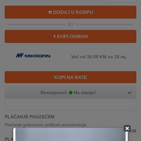
DODAJ U KORPU
ILI
KUPI ODMAH
Već od 26.08 KM na 18 mj.
KUPI NA RATE
Dostupnost:
Na stanju!
PLAĆANJE POUZEĆEM
Plaćanje gotovinom prilikom preuzimanja
×
399,00
KM
PLAĆANJE KARTICAMA JEDNOKRATNO