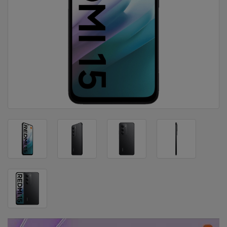
DOM
&
ALATI
ENERGIJA
KLIMATIZACIJA
SECURITY
PC
&
GAME