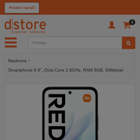
KATEGORIJE
Pozovi i naruči
0
TV
&
SAT
Naslovna
MOBILNI
UREĐAJI
Smartphone 6.9", Octa Core 2.8GHz, RAM 8GB, 50Mpixel
AUDIO
KABLOVI
KUĆANSKI
APARATI