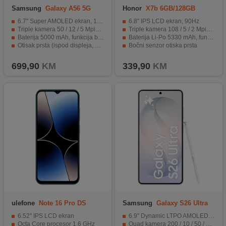
Samsung
Galaxy A56 5G
Honor
X7b 6GB/128GB
8GB/128GB Pink
Emerald Green
6.7" Super AMOLED ekran, 120Hz, HDR10+
6.8" IPS LCD ekran, 90Hz
Triple kamera 50 / 12 / 5 Mpixel, Selfie 12 Mpixel
Triple kamera 108 / 5 / 2 Mpixel, Selfie 8 Mpixel
Baterija 5000 mAh, funkcija brzo punjenje 45 W
Baterija Li-Po 5330 mAh, funkcija brzo punjenje 35 W
Otisak prsta (ispod displeja, optički), akcelerometar, žiroskop, kompas, Circle to Search
Bočni senzor otiska prsta
IP67 otporan na prašinu/vodu (do 1met. za 30 min)
Elegantni Dizajn
699,90
KM
339,90
KM
ulefone
Note 16 Pro DS
Samsung
Galaxy S26 Ultra
8GB/128GB Blue EU
12GB/512GB White
6.52" IPS LCD ekran
6.9" Dynamic LTPO AMOLED 2X, 120Hz, HDR10+, 2600 nits
Octa Core procesor 1.6 GHz
Quad kamera 200 / 10 / 50 / 50 Mpixel, Selfie 12 Mpixel