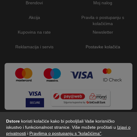
Brendovi
Moj nalog
Akcija
Pravila o postupanju s
kolačićima
Kupovina na rate
Newsletter
Reklamacija i servis
Postavke kolačića
Dstore
koristi kolačiće kako bi poboljšali Vaše korisničko
iskustvo i funkcionalnost stranice. Više možete pročitati u
Izjavi o
privatnosti
i
Pravilima o postupanju s "kolačićima"
.