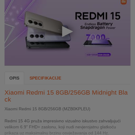
INTERNO
MOJ
NALOG
AKCIJE
BRENDOVI
NOVO
OPIS
SPECIFIKACIJE
U
PONUDI
Xiaomi Redmi 15 8GB/256GB Midnight Bla
ck
KONTAKT
Xiaomi Redmi 15 8GB/256GB (MZB0KPLEU)
KUPOVINA
NA
Redmi 15 4G pruža impresivno vizualno iskustvo zahvaljujući
RATE
velikom 6.9" FHD+ zaslonu, koji nudi nevjerojatnu glatkoću
prikaza uz maksimalnu brzinu osvježavanja od 144 Hz.