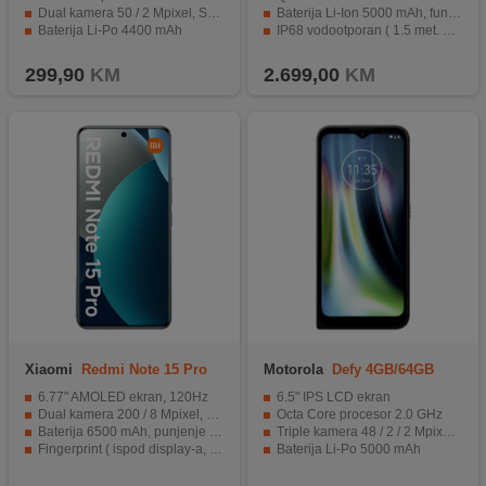
Dual kamera 50 / 2 Mpixel, Selfie 8 Mpixel
Baterija Li-Ion 5000 mAh, funkcija brzo punjenje 60 W
Baterija Li-Po 4400 mAh
IP68 vodootporan ( 1.5 met. do 30 min. )
Fingerprint, kompas, brzinomjer
Operativni sistem Android 16, One UI 8.5
299,90
KM
2.699,00
KM
Xiaomi
Redmi Note 15 Pro
Motorola
Defy 4GB/64GB
8GB/256GB Blue
Black
6.77" AMOLED ekran, 120Hz
6.5" IPS LCD ekran
Dual kamera 200 / 8 Mpixel, Selfie 32 Mpixel
Octa Core procesor 2.0 GHz
Baterija 6500 mAh, punjenje 33 W
Triple kamera 48 / 2 / 2 Mpixel, Selfie 8 Mpixel
Fingerprint ( ispod display-a, optički ), žiroskop
Baterija Li-Po 5000 mAh
IP64 otporan na prašinu i prskanje
IP68 otpornost na vodu i udarce