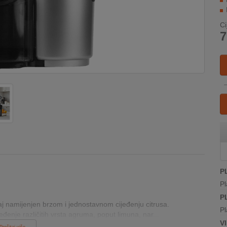
Ci
7
P
Pl
P
aj namijenjen brzom i jednostavnom cijeđenju citrusa.
Pl
enje različitih vrsta agruma, poput limuna, nar...
V
Pročitaj više...