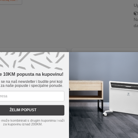
U
Na
da
te 10KM popusta na kupovinu!
e se na naš newsletter i budite prvi koji
 za naše popuste i specijalne ponude.
ŽELIM POPUST
 može kombinirati s drugim kuponima i važi
ZLN4819
Bosch
MES25C0
za kupovinu iznad 200KM.
riprema slush i ledenih napitaka
Snaga motora od 700 W
tavno korištenje bez komplikacija
XL otvor promjera 73 mm