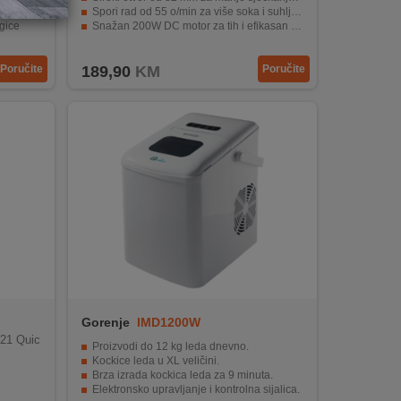
čelika
Spori rad od 55 o/min za više soka i suhlja vlakna
gice
Snažan 200W DC motor za tih i efikasan rad
vljanja.
Funkcija obrnutog rada protiv zaglavljivanja
Poručite
189,90
KM
Poručite
Gorenje
IMD1200W
/21 Quic
Proizvodi do 12 kg leda dnevno.
Kockice leda u XL veličini.
Brza izrada kockica leda za 9 minuta.
Elektronsko upravljanje i kontrolna sijalica.