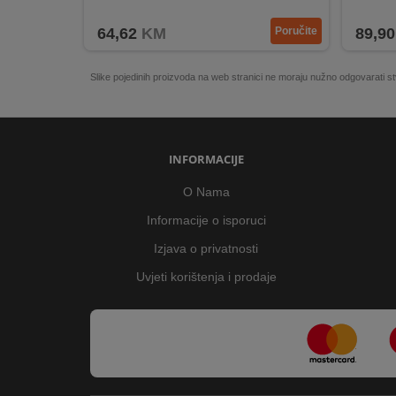
Ukloni
64,62
KM
Poručite
89,90
Slike pojedinih proizvoda na web stranici ne moraju nužno odgovarati
INFORMACIJE
O Nama
Informacije o isporuci
Izjava o privatnosti
Uvjeti korištenja i prodaje