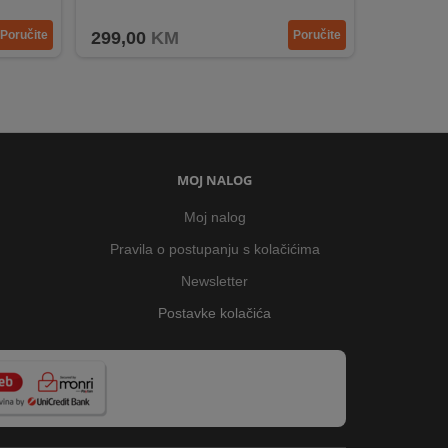
Rashladno sredstvo R600a za očuvanje okoliša.
Poručite
299,00
KM
Poručite
MOJ NALOG
Moj nalog
Pravila o postupanju s kolačićima
Newsletter
Postavke kolačića