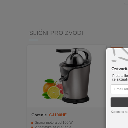
INTERNO
MOJ
NALOG
SLIČNI PROIZVODI
AKCIJE
-20%
BRENDOVI
Ostvari
NOVO
U
Pretplatit
će saznati
PONUDI
KONTAKT
KUPOVINA
Kupon se ne
NA
Gorenje
CJ100HE
Zilan
RATE
Snaga motora od 100 W
Brza p
2 nastavka za cijeđenje
Jednos