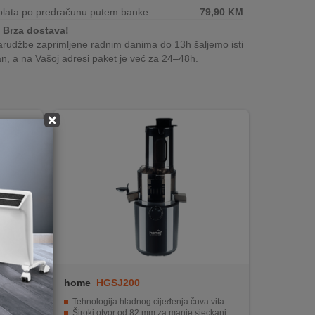
plata po predračunu putem banke
79,90
KM
Brza dostava!
rudžbe zaprimljene radnim danima do 13h šaljemo isti
n, a na Vašoj adresi paket je već za 24–48h.
×
home
HGSJ200
Tehnologija hladnog cijeđenja čuva vitamine i enzime
Široki otvor od 82 mm za manje sjeckanja i brži rad