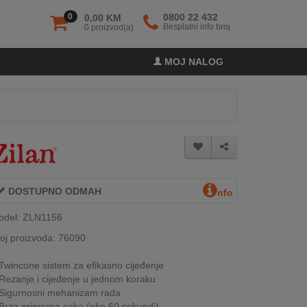
0
0800 22 432
0,00 KM
Besplatni info broj
0 proizvod(a)
MOJ NALOG
DOSTUPNO ODMAH
nfo
odel: ZLN1156
oj proizvoda: 76090
Twincone sistem za efikasno cijeđenje
Rezanje i cijeđenje u jednom koraku
Sigurnosni mehanizam rada
Brza priprema soka (oko 60 sekundi)