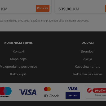
vi filter od nehrđajućeg čelika.
KM
Poručite
639,90
KM
 stvarnom izgledu proizvoda. Zadržavamo pravo pogreške u slikama proizvoda.
KORISNIČKI SERVIS
DODACI
Kontakt
Brendovi
Mapa sajta
Akcija
Maloprodajne poslovnice
Kupovina na rate
Kako kupiti
Reklamacija i servis