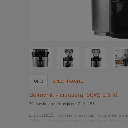
DOM
&
ALATI
ENERGIJA
KLIMATIZACIJA
OPIS
SPECIFIKACIJE
SECURITY
Sokovnik - citruseta, 90W, 0.5 lit.
PC
Zilan twincone citrus juicer ZLN1156
&
GAME
Zilan ZLN1156 citruseta je praktičan i kompaktan uređ
Zahvaljujući twincone sistemu, omogućava efikasno cijeđ