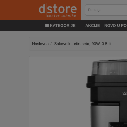
KATEGORIJE
KATEGORIJE
AKCIJE
NOVO U PO
TV
&
SAT
Naslovna
Sokovnik - citruseta, 90W, 0.5 lit.
MOBILNI
UREĐAJI
AUDIO
KABLOVI
KUĆANSKI
APARATI