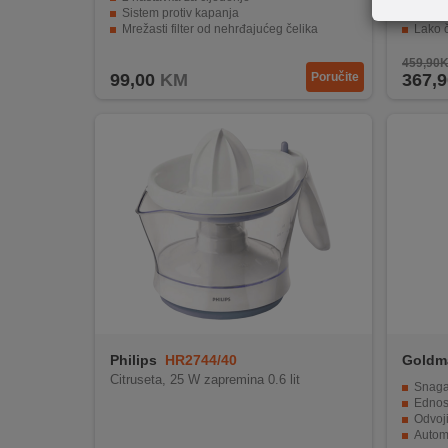
REKLAMACIJA
Sistem protiv kapanja
Kompak
I
Mrežasti filter od nehrđajućeg čelika
Lako č
Vakumske nožice za potpunu stabilnost
Ideala
SERVIS
459,90
99,00
KM
Poručite
367,9
O
NAMA
KATALOZI
KAKO
KUPITI?
KUPOVINA
IZ
INOSTRANSTVA
OZNAKE
Philips
HR2744/40
Goldm
ENERGETSKE
Citruseta, 25 W zapremina 0.6 lit
Snaga
UČINKOVITOSTI
Ednosm
Odvoji
Automats
DIGITALIS