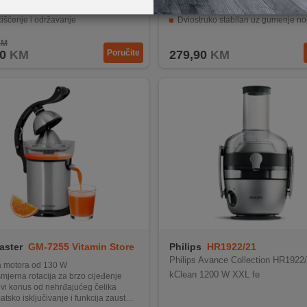
tan dizajn pogodan za svaku kuhinju
Mikro filter cjedilo od nehrđajućeg 
išćenje i održavanje
Dviostruko stabilan uz gumenje no
n za ljetne dane i osvježenje
Automatsko isključivanje kod nepravilnog sasta
KM
0
KM
Poručite
279,90
KM
aster
GM-7255 Vitamin Store
Philips
HR1922/21
Philips Avance Collection HR1922
 motora od 130 W
kClean 1200 W XXL fe
jerna rotacija za brzo cijeđenje
vi konus od nehrđajućeg čelika
ko isključivanje i funkcija zaustavljanja kapanja