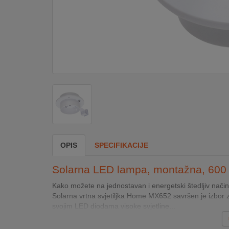
DOM
&
ALATI
ENERGIJA
KLIMATIZACIJA
OPIS
SPECIFIKACIJE
SECURITY
Solarna LED lampa, montažna, 60
PC
Kako možete na jednostavan i energetski štedljiv način osv
&
Solarna vrtna svjetiljka Home MX652 savršen je izbor z
GAME
svojim LED diodama visoke svjetline...