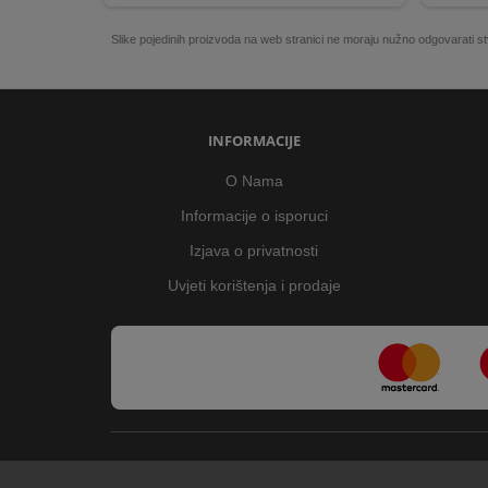
Slike pojedinih proizvoda na web stranici ne moraju nužno odgovarati
INFORMACIJE
O Nama
Informacije o isporuci
Izjava o privatnosti
Uvjeti korištenja i prodaje