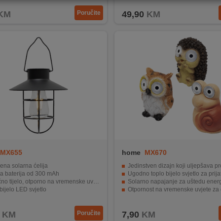
KM
Poručite
49,90
KM
MX655
home
MX670
ena solarna ćelija
Jedinstven dizajn koji uljepšava pr
va baterija od 300 mAh
Ugodno toplo bijelo svjetlo za prijatnu at
čno tijelo, otporno na vremenske uvjete
Solarno napajanje za uštedu energ
bijelo LED svjetlo
Otpornost na vremenske uvjete za dugotrajnu 
ay pakiranje 6 komada
Kompaktna i praktična za postavlja
KM
Poručite
7,90
KM