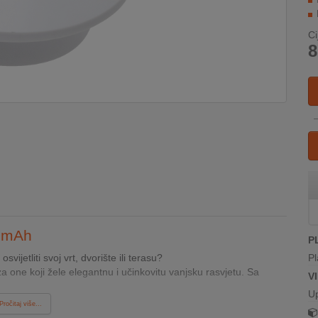
Ci
8
0 mAh
P
ijetliti svoj vrt, dvorište ili terasu?
Pl
a one koji žele elegantnu i učinkovitu vanjsku rasvjetu. Sa
V
U
Pročitaj više...