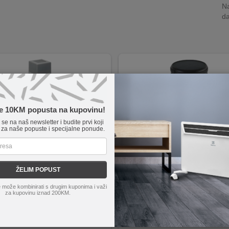
Na
da
te 10KM popusta na kupovinu!
e se na naš newsletter i budite prvi koji
 za naše popuste i specijalne ponude.
ŽELIM POPUST
MX 720
home
MX 400
 može kombinirati s drugim kuponima i važi
a solarna ćelija za besplatno punjenje.
Realan efekt baklje
za kupovinu iznad 200KM.
tsko uključenje / isključenje.
Automatsko uključivanje i isključiv
jiva NI-MH baterija.
Ugrađena solarna ćelija i punjač
na na vremenske uvjete.
Otporno na atmosferske utjecaje
 od 680mm za dobro osvjetljenje.
18 LED žarulja, 1200 mAh baterija