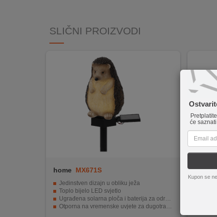
INTERNO
SLIČNI PROIZVODI
MOJ
NALOG
AKCIJE
BRENDOVI
Ostvari
Pretplatit
NOVO
će saznati
U
PONUDI
KONTAKT
home
MX671S
home
Kupon se ne
KUPOVINA
Jedinstven dizajn u obliku ježa
Ugrađen
NA
Toplo bijelo LED svjetlo
Automa
Ugrađena solarna ploča i baterija za održivu upotrebu
Zamjen
RATE
Otporna na vremenske uvjete za dugotrajnu upotrebu
Otpor
Kompaktne dimenzije i jednostavno postavljanje
Visina