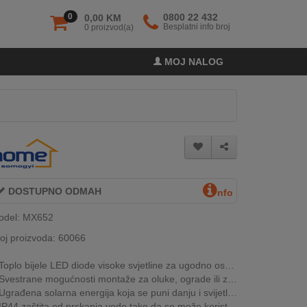
0
0800 22 432
0,00 KM
Besplatni info broj
0 proizvod(a)
MOJ NALOG
DOSTUPNO ODMAH
nfo
odel: MX652
oj proizvoda: 60066
Toplo bijele LED diode visoke svjetline za ugodno osvjetljenje
Svestrane mogućnosti montaže za oluke, ograde ili zidove
Ugrađena solarna energija koja se puni danju i svijetli noću
IP44 zaštita od prskanja vode tako da se može koristiti u svim vremenskim uvjetima