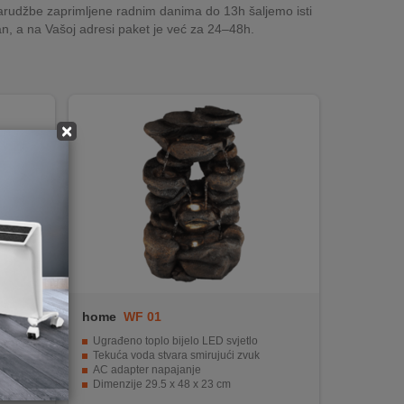
rudžbe zaprimljene radnim danima do 13h šaljemo isti
n, a na Vašoj adresi paket je već za 24–48h.
×
home
WF 01
Ugrađeno toplo bijelo LED svjetlo
anje
Tekuća voda stvara smirujući zvuk
AC adapter napajanje
Dimenzije 29.5 x 48 x 23 cm
Dekorativni dodatak za unutrašnjost i eksterijer