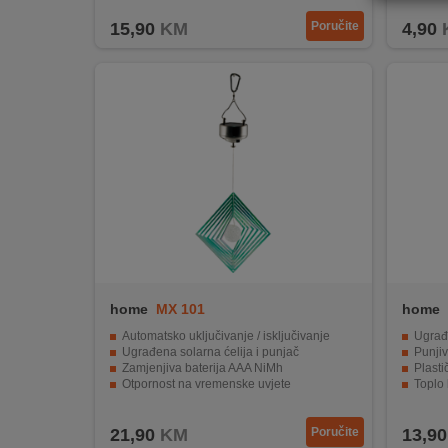
REKLAMACIJA
15,90
KM
Poručite
4,90
I
SERVIS
O
NAMA
KATALOZI
KAKO
KUPITI?
KUPOVINA
IZ
home
MX 101
home
INOSTRANSTVA
Automatsko uključivanje / isključivanje
Ugrađ
Ugrađena solarna ćelija i punjač
Punji
OZNAKE
Zamjenjiva baterija AAA NiMh
Plasti
ENERGETSKE
Otpornost na vremenske uvjete
Toplo 
UČINKOVITOSTI
Višebojni LED izvor svjetlosti
Displ
21,90
KM
Poručite
13,90
DIGITALIS