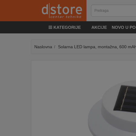
KATEGORIJE
KATEGORIJE
AKCIJE
NOVO U PO
TV
&
SAT
Naslovna
Solarna LED lampa, montažna, 600 mA
MOBILNI
UREĐAJI
AUDIO
KABLOVI
KUĆANSKI
APARATI