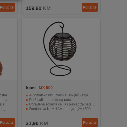
Poručite
159,90
KM
Poručite
home
MX 500
ostor
Automatsko uključivanje i isključivanje.
mosferu
Do 8 sati neprekidnog rada.
ije
Ugrađena solarna ćelija i punjač za bateriju.
upotrebu
Zamjenjiva NI-MH AA baterija 1,2V / 500mAh.
nje
Izvor svjetla LED žute boje.
Poručite
31,90
KM
Poručite