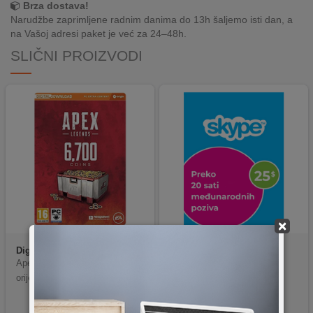
Brza dostava!
REKLAMACIJA
Narudžbe zaprimljene radnim danima do 13h šaljemo isti dan, a
I
na Vašoj adresi paket je već za 24–48h.
SERVIS
SLIČNI PROIZVODI
O
NAMA
KATALOZI
KAKO
KUPITI?
KUPOVINA
IZ
INOSTRANSTVA
×
OZNAKE
Digitalis
400063335802
Digitalis
0885370584295
ENERGETSKE
Apex Legends 6700 kovanica p
Skype krediti 25$
UČINKOVITOSTI
orijekla iz EU
DIGITALIS