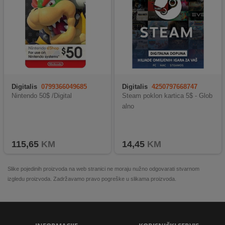
Digitalis
0799366049685
Digitalis
4250797668747
Nintendo 50$ /Digital
Steam poklon kartica 5$ - Glob
alno
115,65
KM
14,45
KM
Slike pojedinih proizvoda na web stranici ne moraju nužno odgovarati stvarnom
izgledu proizvoda. Zadržavamo pravo pogreške u slikama proizvoda.