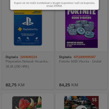
Kupon se ne može kombinirati s drugim kuponima i važi za kupovinu
iznad 200KM.
Digitalis
3204040124
Digitalis
4251890999387
Playstation Network Hrvatska -
Fortnite 5000 Vbucks - Global
38,48 (290 HRK)
82,75
KM
84,25
KM