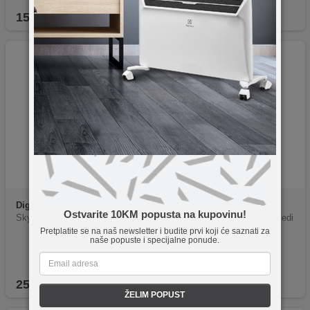
154,25
KM
70,80
KM
Digitalis
0885370584240
Digitalis
4251604154613
Ostvarite 10KM popusta na kupovinu!
Skype krediti 10$
XBOX poklon kartica 5$ - Sjedi
Pretplatite se na naš newsletter i budite prvi koji će saznati za
njene Američke Države
naše popuste i specijalne ponude.
25,45
KM
13,95
KM
ŽELIM POPUST