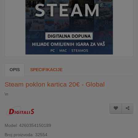
DOM
&
ALATI
ENERGIJA
OPIS
SPECIFIKACIJE
KLIMATIZACIJA
Steam poklon kartica 20€ - Global
SECURITY
\n
PC
&
GAME
Model: 4260354150189
Broj proizvoda: 32554