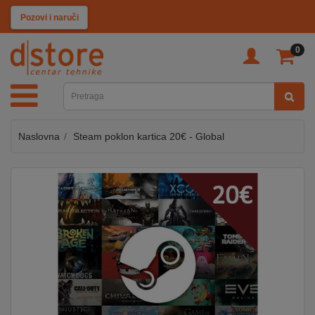
KATEGORIJE
Pozovi i naruči
0
TV
&
SAT
Naslovna
Steam poklon kartica 20€ - Global
MOBILNI
UREĐAJI
AUDIO
KABLOVI
KUĆANSKI
APARATI