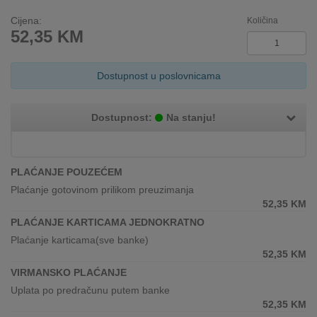
INTERNO
Cijena:
Količina
52,35
KM
MOJ
NALOG
Dostupnost u poslovnicama
AKCIJE
Dostupnost:
Na stanju!
BRENDOVI
NOVO
PLAĆANJE POUZEĆEM
U
Plaćanje gotovinom prilikom preuzimanja
PONUDI
52,35
KM
PLAĆANJE KARTICAMA JEDNOKRATNO
KONTAKT
Plaćanje karticama(sve banke)
52,35
KM
KUPOVINA
VIRMANSKO PLAĆANJE
NA
Uplata po predračunu putem banke
RATE
52,35
KM