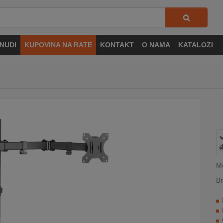
NUDI
KUPOVINA NA RATE
KONTAKT
O NAMA
KATALOZI
M
Br