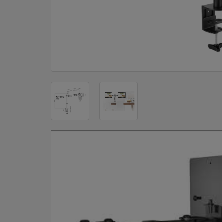
DOM
&
ALATI
ENERGIJA
KLIMATIZACIJA
SECURITY
PC
&
GAME