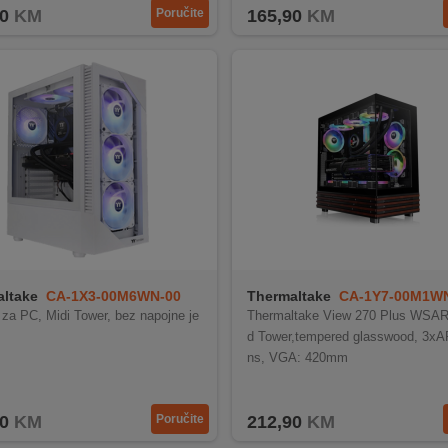
0
KM
Poručite
165,90
KM
ltake
CA-1X3-00M6WN-00
Thermaltake
CA-1Y7-00M1W
 za PC, Midi Tower, bez napojne je
Thermaltake View 270 Plus WSA
d Tower,tempered glasswood, 3x
ns, VGA: 420mm
0
KM
Poručite
212,90
KM