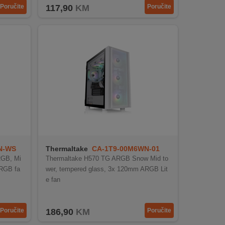
Poručite
117,90
KM
Poručite
N-WS
Thermaltake
CA-1T9-00M6WN-01
RGB, Mi
Thermaltake H570 TG ARGB Snow Mid to
ARGB fa
wer, tempered glass, 3x 120mm ARGB Lit
e fan
Poručite
186,90
KM
Poručite