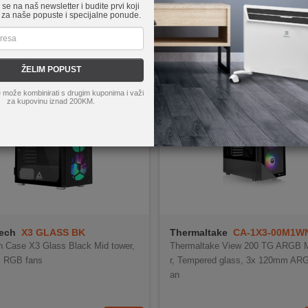
e se na naš newsletter i budite prvi koji
 za naše popuste i specijalne ponude.
ŽELIM POPUST
 može kombinirati s drugim kuponima i važi
za kupovinu iznad 200KM.
Tech
X3 GLASS BK
Thermaltake
CA-1X3-00M1W
 Case X3 Glass Black Mid tower,
Thermaltake View 200 TG ARGB M
x RGB fans
r, Tempered glass, 3x 120mm ARGB
an