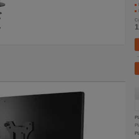
Ci
1
P
Pl
P