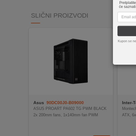
Pretplatit
REKLAMACIJA
će saznati
I
SLIČNI PROIZVODI
SERVIS
O
NAMA
Kupon se ne
KATALOZI
KAKO
KUPITI?
KUPOVINA
IZ
INOSTRANSTVA
Asus
90DC00J0-B09000
Inter-
OZNAKE
ASUS PROART PA602 TG PWM BLACK
Montech
ENERGETSKE
2x 200mm fans, 1x140mm fan PWM
ATX, 6
UČINKOVITOSTI
DIGITALIS