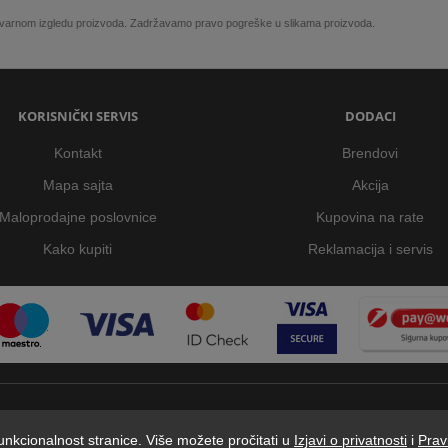
 stvarnom izgledu proizvoda. Zadržavamo pravo pogreške u slikama proizvoda.
KORISNIČKI SERVIS
DODACI
Kontakt
Brendovi
Mapa sajta
Akcija
Maloprodajne poslovnice
Kupovina na rate
Kako kupiti
Reklamacija i servis
 funkcionalnost stranice. Više možete pročitati u
Izjavi o privatnosti
i
Prav