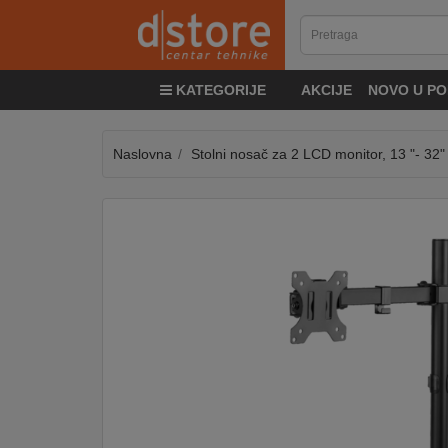
KATEGORIJE
KATEGORIJE
AKCIJE
NOVO U PO
TV
&
SAT
Naslovna
Stolni nosač za 2 LCD monitor, 13 "- 32"
MOBILNI
UREĐAJI
AUDIO
KABLOVI
KUĆANSKI
APARATI