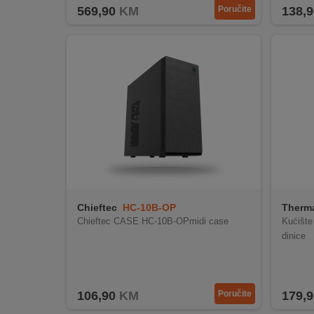
569,90
KM
Poručite
138,9
Chieftec
HC-10B-OP
Therma
Chieftec CASE HC-10B-OPmidi case
Kućište
dinice
106,90
KM
Poručite
179,9