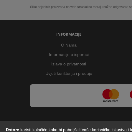
Slike pojedinih proizvoda na web stranici ne moraju nužno odgovarati
INFORMACIJE
O Nama
Informacije o isporuci
Izjava o privatnosti
Uvjeti korištenja i prodaje
Dstore
koristi kolačiće kako bi poboljšali Vaše korisničko iskustvo i