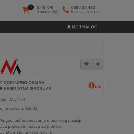
0
0800 22 432
0,00 KM
Besplatni info broj
0 proizvod(a)
MOJ NALOG
DOSTUPNO ODMAH
nfo
BESPLATNA ISPORUKA
odel: MC-754
oj proizvoda: 18001
Mogućnost podešavanja u bilo kojoj poziciji
Dva podesiva nosača za monitor
Čvrsta metalna konstrukcija