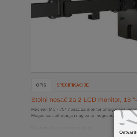
INTERNO
MOJ
NALOG
AKCIJE
BRENDOVI
NOVO
U
OPIS
SPECIFIKACIJE
PONUDI
Stolni nosač za 2 LCD monitor, 13 "-
KONTAKT
Maclean MC - 754 nosač za monitor omogućava jednosta
KUPOVINA
Mogućnosti okretanja i nagiba te mogućnost podešavanj
NA
RATE
Dva nosača za monitor su pode...
Ostvari