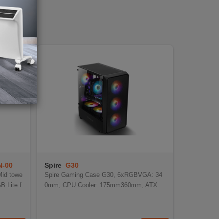
N-00
Spire
G30
id towe
Spire Gaming Case G30, 6xRGBVGA: 34
 Lite f
0mm, CPU Cooler: 175mm360mm, ATX