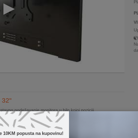
Pl
P
V
U
Na
da
 32"
vno podešavanje monitora u bilo kojoj poziciji.
a visine, ova svojstva uvijek pružaju optimalan ugao gledanja.
te 10KM popusta na kupovinu!
Pročitaj više...