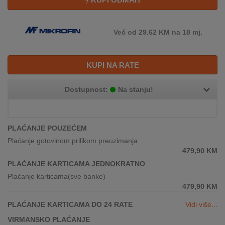
REKLAMACIJA
I
SERVIS
Već od 29.62 KM na 18 mj.
O
NAMA
KUPI NA RATE
KATALOZI
Dostupnost:
Na stanju!
KAKO
KUPITI?
PLAĆANJE POUZEĆEM
KUPOVINA
Plaćanje gotovinom prilikom preuzimanja
IZ
479,90
KM
INOSTRANSTVA
PLAĆANJE KARTICAMA JEDNOKRATNO
Plaćanje karticama(sve banke)
OZNAKE
479,90
KM
ENERGETSKE
UČINKOVITOSTI
PLAĆANJE KARTICAMA DO 24 RATE
Vidi više...
VIRMANSKO PLAĆANJE
DIGITALIS