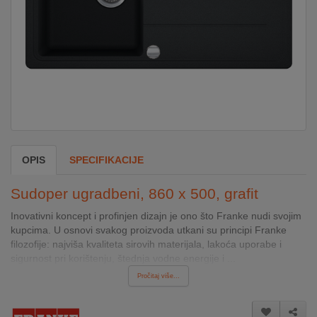
DOM
&
ALATI
ENERGIJA
OPIS
SPECIFIKACIJE
KLIMATIZACIJA
Sudoper ugradbeni, 860 x 500, grafit
SECURITY
Inovativni koncept i profinjen dizajn je ono što Franke nudi svojim
kupcima. U osnovi svakog proizvoda utkani su principi Franke
filozofije: najviša kvaliteta sirovih materijala, lakoća uporabe i
PC
sigurnost pri korištenju, štednja vodne energije i ...
&
Pročitaj više...
GAME