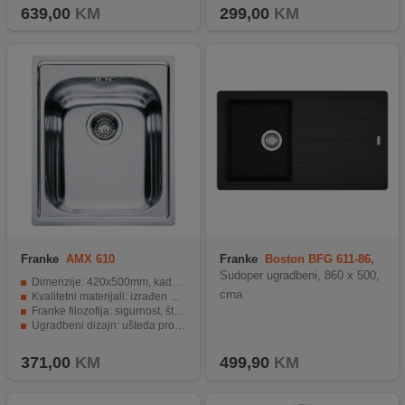
639,00
KM
299,00
KM
Franke
AMX 610
Franke
Boston BFG 611-86,
crna
Sudoper ugradbeni, 860 x 500,
Dimenzije: 420x500mm, kada 340x400x205mm.
crna
Kvalitetni materijali: izrađen od INOX-a.
Franke filozofija: sigurnost, štednja energije i okoliša.
Ugradbeni dizajn: ušteda prostora u kuhinji.
Estetski i praktičan: moderan i velika površina kade.
371,00
KM
499,90
KM