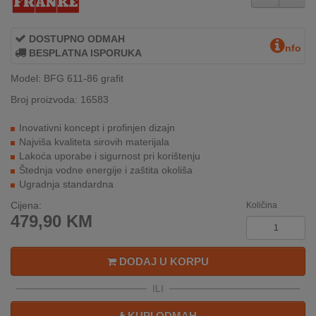
INTERNO
DOSTUPNO ODMAH
nfo
BESPLATNA ISPORUKA
MOJ
NALOG
Model: BFG 611-86 grafit
Broj proizvoda: 16583
AKCIJE
Inovativni koncept i profinjen dizajn
BRENDOVI
Najviša kvaliteta sirovih materijala
Lakoća uporabe i sigurnost pri korištenju
Štednja vodne energije i zaštita okoliša
NOVO
Ugradnja standardna
U
PONUDI
Cijena:
Količina
479,90
KM
KONTAKT
DODAJ U KORPU
KUPOVINA
NA
ILI
RATE
KUPI ODMAH