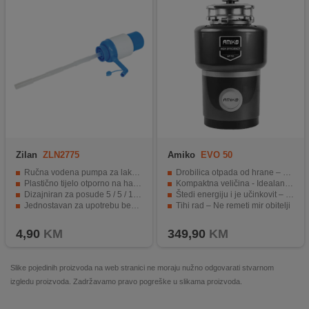
Zilan
ZLN2775
Amiko
EVO 50
Ručna vodena pumpa za lako prenošenje
Drobilica otpada od hrane – Tajna čiste, moderne kuhinje
Plastično tijelo otporno na habanje i udarce
Kompaktna veličina - Idealan za studijske sobe i male kuhinje
Dizajniran za posude 5 / 5 / 10 lit. i boce 12 / 19 lit.
Štedi energiju i je učinkovit – Ekološki osviješten izbor
Jednostavan za upotrebu bez teškog podizanja
Tihi rad – Ne remeti mir obitelji
Prikladan za korištenje u različitim situacijama.
Moderan dizajn – Uklapa se u svaki kuhinjski interijer
4,90
KM
349,90
KM
Slike pojedinih proizvoda na web stranici ne moraju nužno odgovarati stvarnom
izgledu proizvoda. Zadržavamo pravo pogreške u slikama proizvoda.