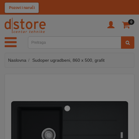
KATEGORIJE
Pozovi i naruči
0
TV
&
SAT
Naslovna
Sudoper ugradbeni, 860 x 500, grafit
MOBILNI
UREĐAJI
AUDIO
KABLOVI
KUĆANSKI
APARATI