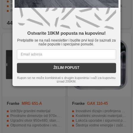
Savršen izbor za velike obitelji
Dimenzije 40 x 50 cm
Snažan motor od 1 KS – Izvrsne performanse za sve kuhinjske zadatke
Staklena vlakna za zaštitu okoliša
Potpuni sustav filtracije
Bez mirisa i dug životni vijek
Ekološki prihvatljiv i ekonomičan rad
Otporno na temperaturu, 40 - 230°C
449,90
KM
9,90
KM
Ostvarite 10KM popusta na kupovinu!
Pretplatite se na naš newsletter i budite prvi koji će saznati za
naše popuste i specijalne ponude.
ŽELIM POPUST
Kupon se ne može kombinirati s drugim kuponima i važi za kupovinu
iznad 200KM.
Franke
MRG 651-A
Franke
GAX 110-45
Izdržljiv granitni materijal
Inovativni dizajn i profinjena estetika
Prostrane dimenzije od 970x500mm
Kvalitetni sirovinski materijali za dugotrajnu upotrebu
Ugradni otvor 950x480, standardna veličina
Lakoća uporabe i sigurnost pri korištenju
Otpornost na ogrebotine i visoke temperature
Štednja vodne energije i zaštita okoliša
Moderna i elegantna crna boja
Dimenzije 482 x 432mm, ugradnja ispod radne ploče