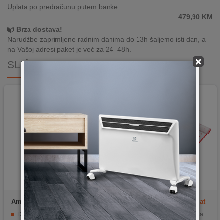
Uplata po predračunu putem banke
479,90
KM
Brza dostava!
Narudžbe zaprimljene radnim danima do 13h šaljemo isti dan, a
na Vašoj adresi paket je već za 24–48h.
×
SLIČNI PROIZVODI
Amiko
EVO 100
NN-Su
Teflon Non-Stick Mat
40x50cm
Drobilica otpada od hrane – Snažna i tiha drobilica
Izrađeno od platinastog silikagela