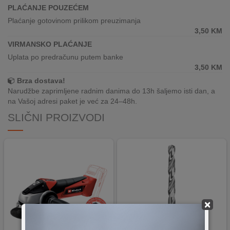
REKLAMACIJA
PLAĆANJE POUZEĆEM
I
Plaćanje gotovinom prilikom preuzimanja
SERVIS
3,50
KM
VIRMANSKO PLAĆANJE
O
Uplata po predračunu putem banke
NAMA
3,50
KM
Brza dostava!
KATALOZI
Narudžbe zaprimljene radnim danima do 13h šaljemo isti dan, a
na Vašoj adresi paket je već za 24–48h.
KAKO
KUPITI?
SLIČNI PROIZVODI
KUPOVINA
IZ
INOSTRANSTVA
OZNAKE
ENERGETSKE
×
UČINKOVITOSTI
DIGITALIS