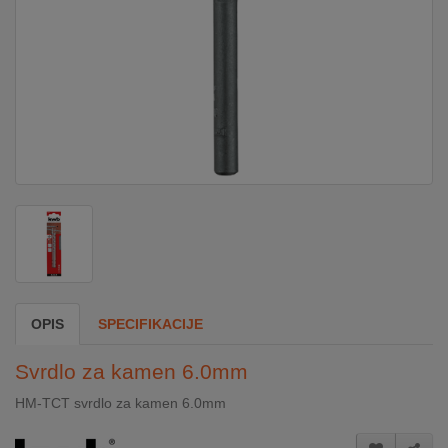
DOM
&
ALATI
ENERGIJA
KLIMATIZACIJA
SECURITY
OPIS
SPECIFIKACIJE
PC
Svrdlo za kamen 6.0mm
&
GAME
HM-TCT svrdlo za kamen 6.0mm