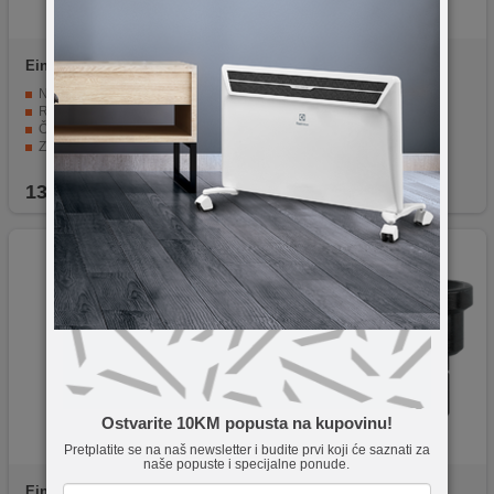
Einhell
PXC Aku TE-AG 18
kwb
206520
Li - Solo
Svrdlo za metal 2 mm
Najlakša u svojoj klasi.
Robusno aluminijumsko kućište za zupčanike.
Član je Power X-Change obitelji.
Zaštita diska sa brzim podešavanjem.
Funkcija za lagani start i zaštitu.
139,00
KM
2,40
KM
Ostvarite 10KM popusta na kupovinu!
Pretplatite se na naš newsletter i budite prvi koji će saznati za
naše popuste i specijalne ponude.
Einhell
PXC TE-CD 18/50 Li
kwb
104610