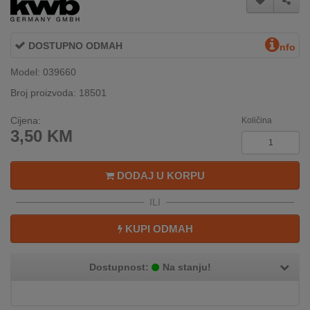
INTERNO
DOSTUPNO ODMAH
nfo
MOJ
Model: 039660
NALOG
Broj proizvoda: 18501
AKCIJE
Cijena:
Količina
3,50
KM
BRENDOVI
NOVO
DODAJ U KORPU
U
PONUDI
ILI
KONTAKT
KUPI ODMAH
KUPOVINA
Dostupnost:
Na stanju!
NA
RATE