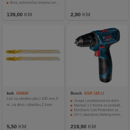
Brza, jednoručna izmjena svrdla do 13 mm
LED svjetlo za osvjetljenje radne površine
139,00
KM
2,90
KM
kwb
620820
Bosch
GSR 120 LI
List za ubodnu pilu,l-100 mm,fi
Snaga i postojanost na dohvat ruke
ni, za drvo i plastiku,2 kom
Mjenjač s 2 brzine za produktivnost
Electronic Cell Protection za dulji vijek trajanja akumulatora
20+1 stupnjeva obrtnog momenta
Litij-ionski akumulator za dugotrajnost
5,50
KM
219,90
KM