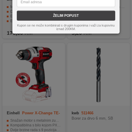
BL-Solo
Motor bez četkica za više snage
Nastavak za odvijač PZ 2 sa graničnikom dubine
Dve brzine za brzo šrafljenje i bušenje
2 kom
ŽELIM POPUST
Elektronska kontrola brzine za preciznost
Ergonomski dizajn sa mekanom drškom
LED osvetljenje za bolju vidljivost
Kupon se ne može kombinirati s drugim kuponima i važi za kupovinu
iznad 200KM.
179,00
KM
5,20
KM
Einhell
Power X-Change TE-
kwb
511466
CD 18 Li E
Borer za drvo 6 mm, SB
Snažan motor s metalnim zupčanicima
Kompatibilna s bilo kojom PXC baterijom
Dvije brzine rada s 9 pozicija okretnog momenta