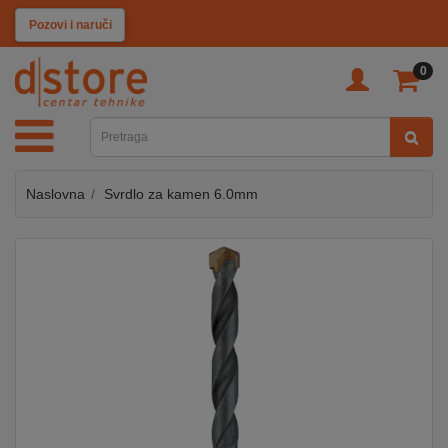
KATEGORIJE
Pozovi i naruči
0
TV
&
SAT
Naslovna
Svrdlo za kamen 6.0mm
MOBILNI
UREĐAJI
AUDIO
KABLOVI
KUĆANSKI
APARATI