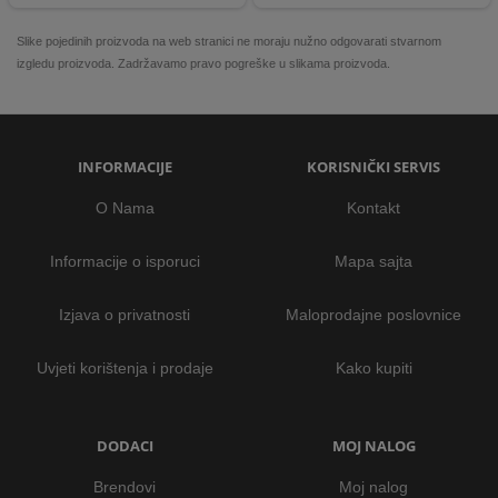
Slike pojedinih proizvoda na web stranici ne moraju nužno odgovarati stvarnom
izgledu proizvoda. Zadržavamo pravo pogreške u slikama proizvoda.
INFORMACIJE
KORISNIČKI SERVIS
O Nama
Kontakt
Informacije o isporuci
Mapa sajta
Izjava o privatnosti
Maloprodajne poslovnice
Uvjeti korištenja i prodaje
Kako kupiti
DODACI
MOJ NALOG
Brendovi
Moj nalog