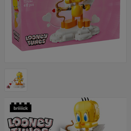
DOM
&
ALATI
ENERGIJA
KLIMATIZACIJA
SECURITY
PC
&
GAME