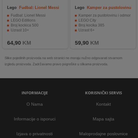
Lego
Fudbal: Lionel Messi
Lego
Kamper za pustolovinu
i odmor
Fudbal: Lionel Messi
Kamper za pustolovinu i odmor
LEGO Editions
LEGO City
Broj kockica 500
Broj kocika 385
Uzrast 10+
Uzrast 6+
64,90
KM
59,90
KM
Slike pojedinih proizvoda na web stranici ne moraju nužno odgovarati stvarnom
izgledu proizvoda. Zadržavamo pravo pogreške u slikama proizvoda.
INFORMACIJE
KORISNIČKI SERVIS
O Nama
Kontakt
Informacije o isporuci
Mapa sajta
Izjava o privatnosti
Maloprodajne poslovnice