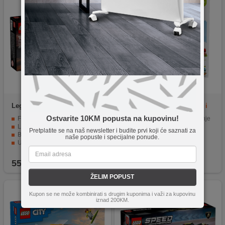
Lego
Ferrari SF-24 F1®
Lego
Stablo za ravnotežu i
Trkaći auto
slaganje
Ostvarite 10KM popusta na kupovinu!
Ferrari SF-24 F1® Trkaći auto
Stablo za ravnotežu i slaganje
LEGO Speed Champions
LEGO Duplo
Pretplatite se na naš newsletter i budite prvi koji će saznati za
Broj kockica 275
Broj kockica 27
naše popuste i specijalne ponude.
Uzrast 10+
Uzrast 1½+
55,90
KM
44,90
KM
ŽELIM POPUST
Kupon se ne može kombinirati s drugim kuponima i važi za kupovinu
iznad 200KM.