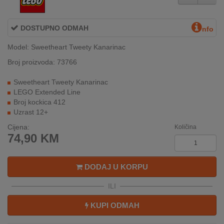
REKLAMACIJA
I
SERVIS
DOSTUPNO ODMAH
nfo
Model: Sweetheart Tweety Kanarinac
O
NAMA
Broj proizvoda: 73766
KATALOZI
Sweetheart Tweety Kanarinac
LEGO Extended Line
Broj kockica 412
KAKO
Uzrast 12+
KUPITI?
Cijena:
Količina
KUPOVINA
74,90
KM
IZ
INOSTRANSTVA
DODAJ U KORPU
OZNAKE
ILI
ENERGETSKE
UČINKOVITOSTI
KUPI ODMAH
DIGITALIS