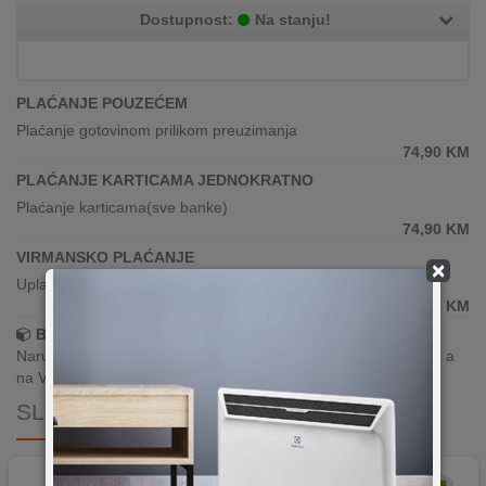
Dostupnost:
Na stanju!
PLAĆANJE POUZEĆEM
Plaćanje gotovinom prilikom preuzimanja
74,90
KM
PLAĆANJE KARTICAMA JEDNOKRATNO
Plaćanje karticama(sve banke)
74,90
KM
VIRMANSKO PLAĆANJE
×
Uplata po predračunu putem banke
74,90
KM
Brza dostava!
Narudžbe zaprimljene radnim danima do 13h šaljemo isti dan, a
na Vašoj adresi paket je već za 24–48h.
SLIČNI PROIZVODI