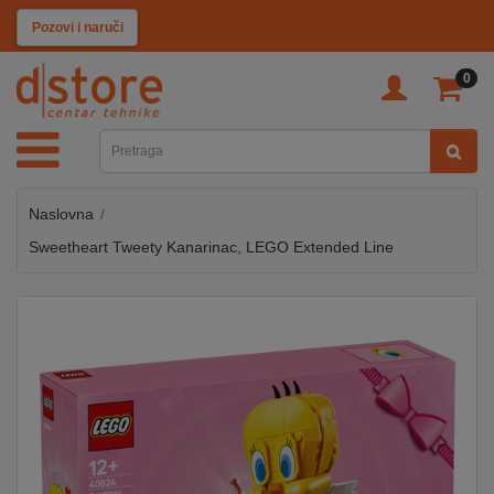
KATEGORIJE
Pozovi i naruči
0
TV
&
SAT
Naslovna
MOBILNI
UREĐAJI
Sweetheart Tweety Kanarinac, LEGO Extended Line
AUDIO
KABLOVI
KUĆANSKI
APARATI