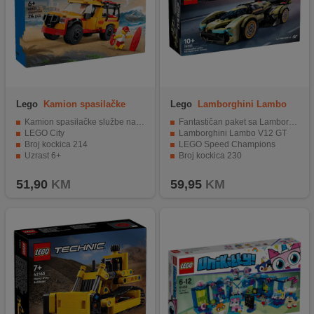
Lego
Kamion spasilačke
Lego
Lamborghini Lambo
službe na plaži
V12 GT
Kamion spasilačke službe na plaži
Fantastičan paket sa Lamborghinijem za ljubitelje video igarica
LEGO City
Lamborghini Lambo V12 GT
Broj kockica 214
LEGO Speed Champions
Uzrast 6+
Broj kockica 230
Uzrast 10+
51,90
KM
59,95
KM