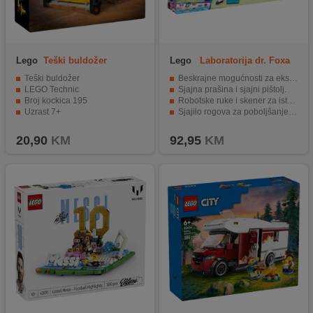
Lego
Teški buldožer
Lego
Laboratorija dr. Foxa
Teški buldožer
Beskrajne mogućnosti za eksperimentiranje.
LEGO Technic
Sjajna prašina i sjajni pištolj.
Broj kockica 195
Robotske ruke i skener za istraživanje.
Uzrast 7+
Sjajilo rogova za poboljšanje izgleda.
Mogućnost bilježenja svih pronalazaka.
20,90
KM
92,95
KM