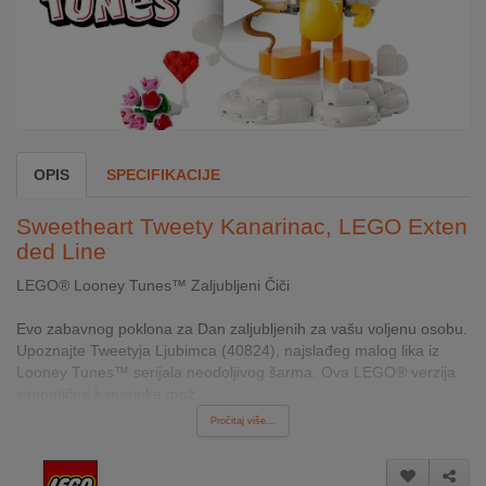
INTERNO
MOJ
NALOG
AKCIJE
OPIS
SPECIFIKACIJE
BRENDOVI
Sweetheart Tweety Kanarinac, LEGO Exten
ded Line
NOVO
U
LEGO® Looney Tunes™ Zaljubljeni Čiči
PONUDI
Evo zabavnog poklona za Dan zaljubljenih za vašu voljenu osobu.
Upoznajte Tweetyja Ljubimca (40824), najslađeg malog lika iz
KONTAKT
Looney Tunes™ serijala neodoljivog šarma. Ova LEGO® verzija
simpatične kanarinke mož...
KUPOVINA
Pročitaj više...
NA
RATE