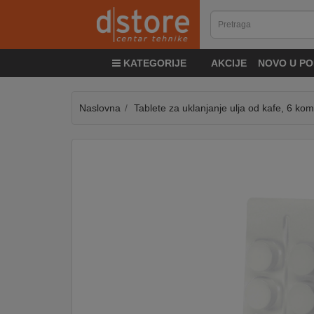
KATEGORIJE
KATEGORIJE
AKCIJE
NOVO U PO
TV
&
SAT
Naslovna
Tablete za uklanjanje ulja od kafe, 6 kom
MOBILNI
UREĐAJI
AUDIO
KABLOVI
KUĆANSKI
APARATI