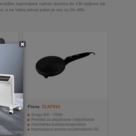
rudžbe zaprimljene radnim danima do 13h šaljemo isti
n, a na Vašoj adresi paket je već za 24–48h.
×
t
Floria
ZLN7910
zultate
Snaga 600 - 700W
rostora
Prekidač za uključivanje / isključivanje
posuđa
Automatska kontrola temperature
javanje
Neprianjajući premaz za jednostavno čišćenje
išćenje
Promjer 20 cm, ručka hladna na dodir