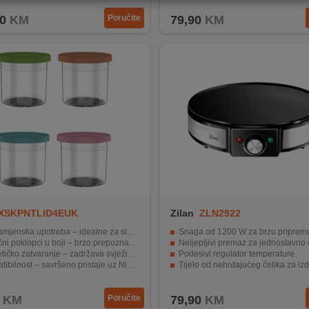
0
KM
Poručite
79,90
KM
XSKPNTLID4EUK
Zilan
ZLN2922
ka upotreba – idealne za sladoled, sorbete i smrznuti jogurt
Snaga od 1200 W za brzu priprem
i poklopci u boji – brzo prepoznajte omiljeni okus
Neljepljivi premaz za jednostavno 
ko zatvaranje – zadržava svježinu vašeg deserta
Podesivi regulator temperature
nost – savršeno pristaje uz Ninja NC300EU uređaj za sladoled
Tijelo od nehrđajućeg čelika za izdr
e materijal – sigurno i bezopasno za hranu
Priprema palačinki od 30 cm za 10
KM
Poručite
79,90
KM