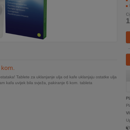
Ci
1
6 kom.
tataka! Tablete za uklanjanje ulja od kafe uklanjaju ostatke ulja
am kafa uvijek bila svježa, pakiranje 6 kom. tableta
P
Pl
V
U