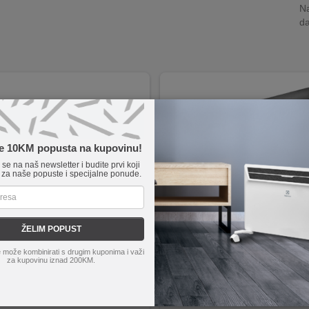
Na
da
te 10KM popusta na kupovinu!
e se na naš newsletter i budite prvi koji
 za naše popuste i specijalne ponude.
ŽELIM POPUST
Robot
GELATO-500
Extralink
Electric heating ma
 može kombinirati s drugim kuponima i važi
 sladoleda, gelata, sorbeta i smrznutog jogurta
Ravnomjerna raspodjela topline za bolje re
za kupovinu iznad 200KM.
 desert za 35 do 60 minuta
Fleksibilan i sklopiv dizajn za uštedu p
na rada: hlađenje, miješanje i priprema sladoleda
Kompatibilna s različitim vrstama 
a aluminijska posuda za ravnomjerno zamrzavanje
Snaga od 400 W za efikasno zagri
 kompresor bez potrebe za prethodnim zamrzavanjem
Otporna na prljavštinu i jednostavna za č