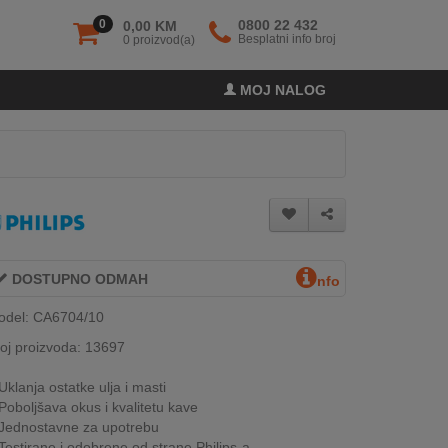
0
0800 22 432
0,00 KM
Besplatni info broj
0 proizvod(a)
MOJ NALOG
DOSTUPNO ODMAH
nfo
odel: CA6704/10
oj proizvoda: 13697
Uklanja ostatke ulja i masti
Poboljšava okus i kvalitetu kave
Jednostavne za upotrebu
Testirane i odobrene od strane Philips-a