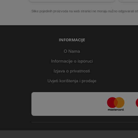
Slike pojedinih proizvoda na web stranici ne moraju nužno odgovarati
INFORMACIJE
O Nama
Informacije o isporuci
Izjava o privatnosti
Uvjeti korištenja i prodaje