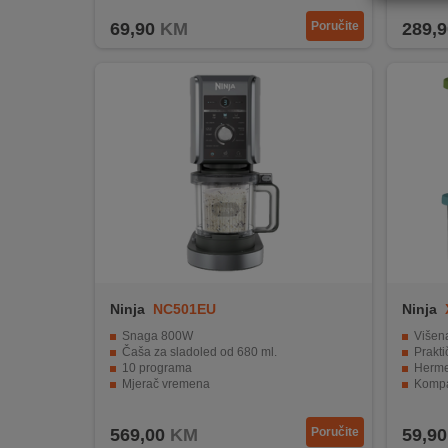
REKLAMACIJA
69,90
KM
Poručite
289,9
I
SERVIS
O
NAMA
KATALOZI
KAKO
KUPITI?
KUPOVINA
IZ
Ninja
NC501EU
Ninja
INOSTRANSTVA
Snaga 800W
Višenamjens
Čaša za sladoled od 680 ml.
Praktičn
OZNAKE
10 programa
Hermetič
ENERGETSKE
Mjerač vremena
Kompatibil
UČINKOVITOSTI
Protuklizne noge
BPA-fre
569,00
KM
Poručite
59,90
DIGITALIS