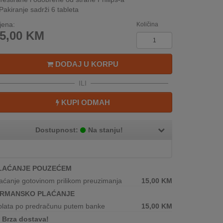
Pakiranje sadrži 6 tableta
jena:
Količina
5,00
KM
DODAJ U KORPU
ILI
KUPI ODMAH
Dostupnost:
Na stanju!
LAĆANJE POUZEĆEM
aćanje gotovinom prilikom preuzimanja
15,00
KM
IRMANSKO PLAĆANJE
plata po predračunu putem banke
15,00
KM
Brza dostava!