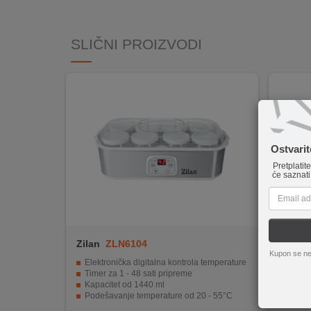
INTERNO
SLIČNI PROIZVODI
MOJ
NALOG
AKCIJE
BRENDOVI
Ostvari
Pretplatit
NOVO
će saznati
U
PONUDI
KONTAKT
Zilan
ZLN6104
Home 
Kupon se ne
KUPOVINA
Elektronička digitalna kontrola temperature
Priprema
NA
Timer za 1 - 48 sati pripreme
Gotov
Kapacitet od 1440 ml
Tri nači
RATE
Podešavanje temperature od 20 - 55°C
Uklonjiv
Termostat za sigurnost i zaštitu uređaja
Ugrađeni