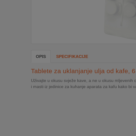
DOM
&
ALATI
ENERGIJA
OPIS
SPECIFIKACIJE
KLIMATIZACIJA
Tablete za uklanjanje ulja od kafe, 
Uživajte u okusu svježe kave, a ne u okusu mljevenih os
i masti iz jedinice za kuhanje aparata za kafu kako bi v
SECURITY
PC
&
GAME