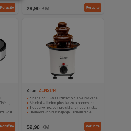
Poručite
29,90
KM
Poručite
Zilan
ZLN2144
u
Snaga od 30W za izuzetno glatke kaskade.
čišćenje
Visokokvalitetna plastika za otpornost na toplotu.
Podesive nožice i protuklizne noge za stabilnost.
žljivost
Jednostavno rastavljanje i skladištenje.
 sekundi
Maksimalni kapacitet čokolade od 200 ml.
Poručite
59,90
KM
Poručite