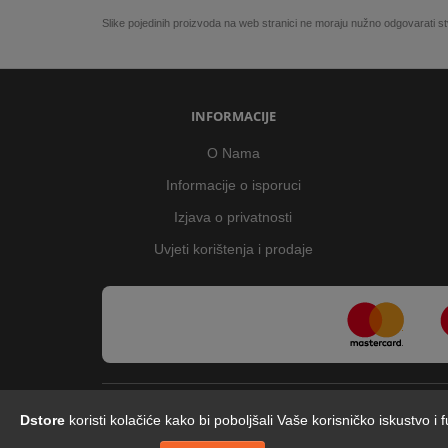
Slike pojedinih proizvoda na web stranici ne moraju nužno odgovarati
INFORMACIJE
O Nama
Informacije o isporuci
Izjava o privatnosti
Uvjeti korištenja i prodaje
Dstore
koristi kolačiće kako bi poboljšali Vaše korisničko iskustvo i