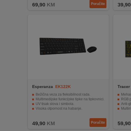
69,90
KM
Poručite
39,90
Esperanza
EK122K
Tracer
(PUDD
Bežična veza za fleksibilnost rada.
Mehaničk
Multimedijske funkcijske tipke na tipkovnici.
RGB pu
UV tisak slova i simbola.
Anti-gho
Visoka otpornost na habanje.
Multim
Kompatibilnost sa svim računalima.
USB po
49,90
KM
Poručite
59,90