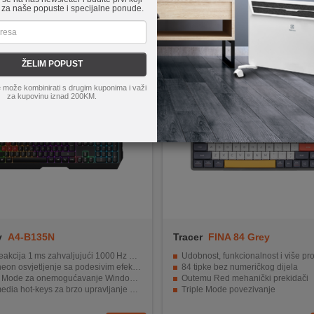
 za naše popuste i specijalne ponude.
ŽELIM POPUST
 može kombinirati s drugim kuponima i važi
za kupovinu iznad 200KM.
y
A4-B135N
Tracer
FINA 84 Grey
akcija 1 ms zahvaljujući 1000 Hz polling‑u
Udobnost, funkcionalnost i više prostora n
on osvjetljenje sa podesivim efektima
84 tipke bez numeričkog dijela
ode za onemogućavanje Windows tipke
Outemu Red mehanički prekidači
dia hot‑keys za brzo upravljanje sadržajem
Triple Mode povezivanje
ibilna sa popularnim Windows sistemima
Ugrađena baterija 1850 mAh