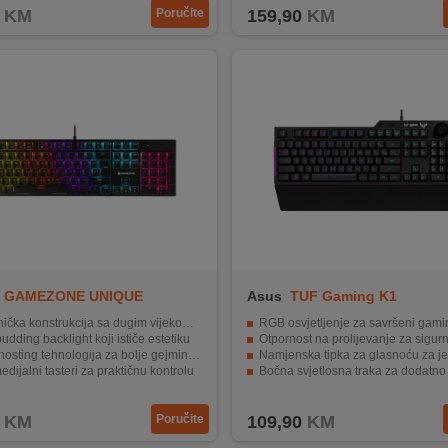
KM
Poručite
159,90
KM
GAMEZONE UNIQUE
Asus
TUF Gaming K1
ING) USB
a konstrukcija sa dugim vijekom trajanja tastera
RGB osvjetljenje za savršeni gaming am
dding backlight koji ističe estetiku
Otpornost na prolijevanje za sigurn
sting tehnologija za bolje gejming performanse
Namjenska tipka za glasnoću za jednostavno podešavan
edijalni tasteri za praktičnu kontrolu
Bočna svjetlosna traka za dodatno poboljšanje gaming 
vezivanje sa dugim 1,5 met. kablom
Armory Crate za jednostavno podešavanje p
KM
Poručite
109,90
KM