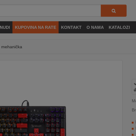
NUDI
KUPOVINA NA RATE
KONTAKT
O NAMA
KATALOZI
, mehanička
M
Br