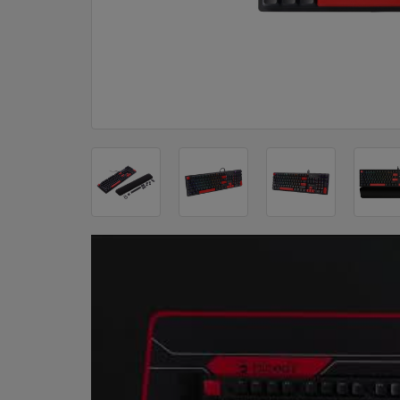
DOM
&
ALATI
ENERGIJA
KLIMATIZACIJA
SECURITY
PC
&
GAME