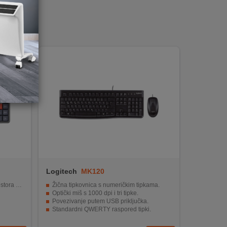
Logitech
MK120
a stolu
Žična tipkovnica s numeričkim tipkama.
Optički miš s 1000 dpi i tri tipke.
Povezivanje putem USB priključka.
Standardni QWERTY raspored tipki.
Crna boja, kompatibilna s bilo kojim dizajnom.