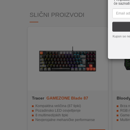
REKLAMACIJA
će saznati
I
SLIČNI PROIZVODI
SERVIS
O
NAMA
Kupon se ne
KATALOZI
KAKO
KUPITI?
KUPOVINA
IZ
INOSTRANSTVA
Tracer
GAMEZONE Blade 87
Blood
OZNAKE
Kompaktna veličina (87 tipki)
Brza re
ENERGETSKE
Pozadinsko LED osvjetljenje
RGB ne
UČINKOVITOSTI
8 multimedijskih tipki
Game M
Nevjerojatne mehaničke performanse
Multime
Izvrsna kontrola i izdržljivost
Kompat
DIGITALIS