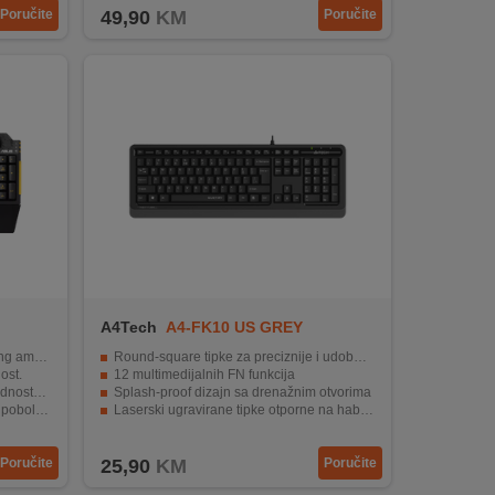
Poručite
49,90
KM
Poručite
A4Tech
A4-FK10 US GREY
bijent.
Round-square tipke za preciznije i udobnije kucanje
ost.
12 multimedijalnih FN funkcija
je zvuka.
Splash-proof dizajn sa drenažnim otvorima
iskustva.
Laserski ugravirane tipke otporne na habanje
ostavki.
Stabilan i tih rad zahvaljujući silikonskoj membrani
Poručite
25,90
KM
Poručite