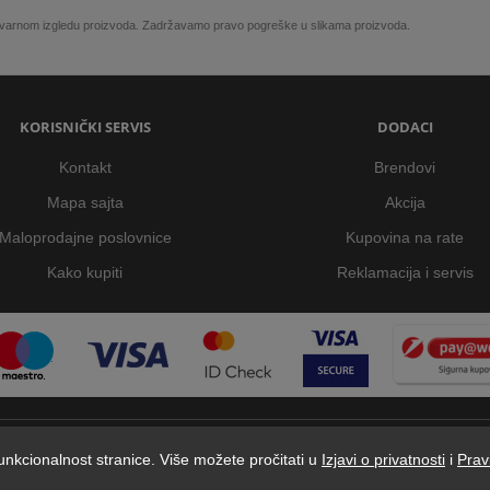
 stvarnom izgledu proizvoda. Zadržavamo pravo pogreške u slikama proizvoda.
KORISNIČKI SERVIS
DODACI
Kontakt
Brendovi
Mapa sajta
Akcija
Maloprodajne poslovnice
Kupovina na rate
Kako kupiti
Reklamacija i servis
 funkcionalnost stranice. Više možete pročitati u
Izjavi o privatnosti
i
Prav