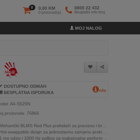
0
0800 22 432
0,00 KM
Besplatni info broj
0 proizvod(a)
MOJ NALOG
DOSTUPNO ODMAH
nfo
BESPLATNA ISPORUKA
odel: A4-S525N
oj proizvoda: 75866
Mehanički BLMS Red Plus prekidači za precizno i brzo igranje
Hot-swappable dizajn za jednostavnu zamjenu prekidača
1 ms odziv i 1000 Hz polling za maksimalne performanse