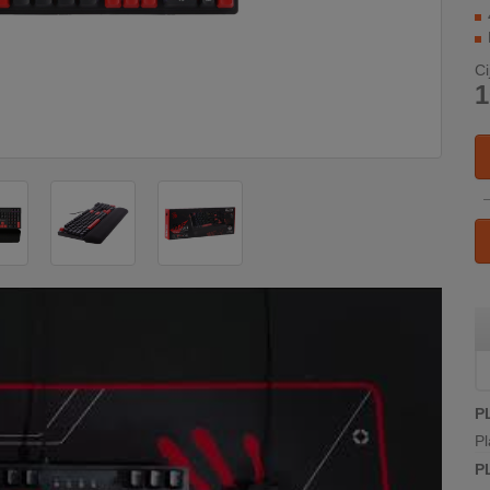
Ci
1
P
Pl
P