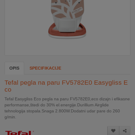
DOM
&
ALATI
ENERGIJA
OPIS
SPECIFIKACIJE
KLIMATIZACIJA
Tefal pegla na paru FV5782E0 Easygliss E
co
SECURITY
Tefal Easygliss Eco pegla na paru FV5782E0,eco dizajn i efikasne
performanse,štedi do 30% el.energije.Durillium Airglide
PC
tehnologija stopala.Snaga 2.800W.Dodatni udar pare do 260
&
g/min.
GAME