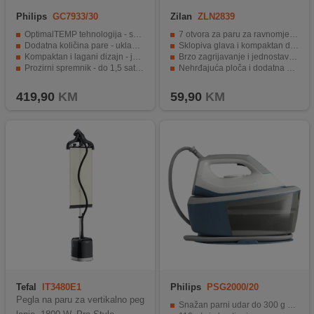
Philips
GC7933/30
Zilan
ZLN2839
OptimalTEMP tehnologija - sprječava progorijevanje tkanina
7 otvora za paru za ravnomjerno otpuštanje nabora
Dodatna količina pare - uklanja naborane dijelove odjeće
Sklopiva glava i kompaktan dizajn – idealno za putovanja
Kompaktan i lagani dizajn - jednostavan za rukovanje
Brzo zagrijavanje i jednostavno korištenje
Prozirni spremnik - do 1,5 sati kontinuirane uporabe
Nehrđajuća ploča i dodatna četka za savršene rezultate
Smart Calc Clean - sustav uklanjanja kamenca.
Lagana i praktična upotreba bilo gdje i bilo kada
419,90
KM
59,90
KM
Tefal
IT3480E1
Philips
PSG2000/20
Pegla na paru za vertikalno peg
Snažan parni udar do 300 g za brzo uklanjanje tvrdokornih nabora