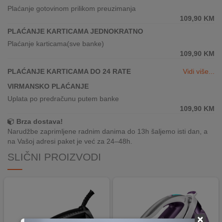
REKLAMACIJA
Plaćanje gotovinom prilikom preuzimanja
I
109,90
KM
SERVIS
PLAĆANJE KARTICAMA JEDNOKRATNO
Plaćanje karticama(sve banke)
O
109,90
KM
NAMA
PLAĆANJE KARTICAMA DO 24 RATE
Vidi više...
KATALOZI
VIRMANSKO PLAĆANJE
Uplata po predračunu putem banke
KAKO
109,90
KM
KUPITI?
Brza dostava!
Narudžbe zaprimljene radnim danima do 13h šaljemo isti dan, a
KUPOVINA
na Vašoj adresi paket je već za 24–48h.
IZ
INOSTRANSTVA
SLIČNI PROIZVODI
OZNAKE
ENERGETSKE
UČINKOVITOSTI
×
DIGITALIS