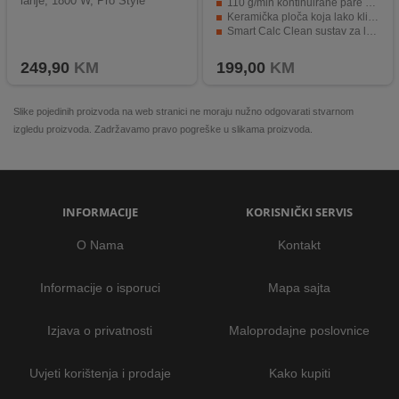
lanje, 1800 W, Pro Style
110 g/min kontinuirane pare za učinkovito glačanje
Keramička ploča koja lako klizi i otporna je na ogrebotine
Smart Calc Clean sustav za lakše uklanjanje kamenca
Veliki 1,4 L spremnik vode za do sat vremena neprekidnog rada
249,90
KM
199,00
KM
Slike pojedinih proizvoda na web stranici ne moraju nužno odgovarati stvarnom
izgledu proizvoda. Zadržavamo pravo pogreške u slikama proizvoda.
INFORMACIJE
KORISNIČKI SERVIS
O Nama
Kontakt
Informacije o isporuci
Mapa sajta
Izjava o privatnosti
Maloprodajne poslovnice
Uvjeti korištenja i prodaje
Kako kupiti