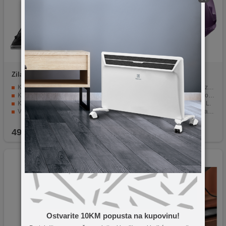
Zilan
ZLN8603
Philips
GC9660/30
Kontinuirana para s 2 razine
Snažan 2700 W motor za brzo zagrijavanje.
Keramička grejan ploča
T-ionicGlide đon za savršeno klizanje.
Kapacitet spremnika za vodu 260 ml
Kapacitet rezervoara od 1.8 L.
Vrijeme zagrijavanja 35 sekundi
Mogućnost vertikalnog peglanja.
Snaga 2600 W
Automatsko isključivanje za sigurnost i štedljivost.
49,90
KM
799,90
KM
Ostvarite 10KM popusta na kupovinu!