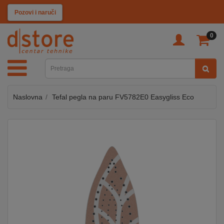
KATEGORIJE
Pozovi i naruči
0
TV
&
SAT
Naslovna
Tefal pegla na paru FV5782E0 Easygliss Eco
MOBILNI
UREĐAJI
AUDIO
KABLOVI
KUĆANSKI
APARATI