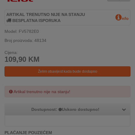
INTERNO
ARTIKAL TRENUTNO NIJE NA STANJU
nfo
BESPLATNA ISPORUKA
MOJ
Model: FV5782E0
NALOG
Broj proizvoda: 48134
AKCIJE
Cijena:
109,90
KM
BRENDOVI
Želim obavijest kada bude dostupno
NOVO
U
PONUDI
Artikal trenutno nije na stanju!
KONTAKT
Dostupnost:
Uskoro dostupno!
KUPOVINA
NA
RATE
PLAĆANJE POUZEĆEM