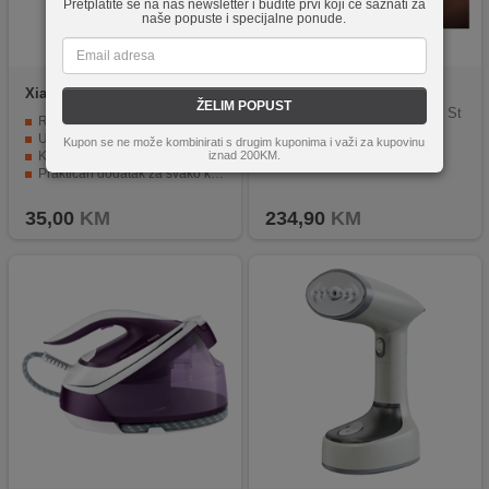
Pretplatite se na naš newsletter i budite prvi koji će saznati za
naše popuste i specijalne ponude.
Xiaomi
Lint Remover
Philips
STH7060/80
ŽELIM POPUST
Philips STH7060/80 Clothes St
Recite zbogom mucicama na odjeći
eamer
Uklanjanje vlakana i dlačica s vaše odjeće
Kupon se ne može kombinirati s drugim kuponima i važi za kupovinu
Kapacitet baterije od 1300 mAh
iznad 200KM.
Praktičan dodatak za svako kućanstvo
Jednostavna upotreba
35,00
KM
234,90
KM