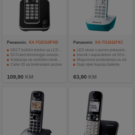
Panasonic
KX-TGD310FXB
Panasonic
KX-TG1611FXC
DECT bežični telefon sa LCD displayem
LED ekran s jasnim prikazom vremena i datuma
ECO dect tehnologija smanjenog zračenja
Imenik s kapacitetom od 50 brojeva
Instalacija na različitim mestima
Mogućnost postavljanja na zid
Caller ID sa blokiranjem poziva
Dugi vijek trajanja baterije
Smanjena potrošnja električne energije
6 klasičnih melodija i tonova.
109,90
KM
63,90
KM