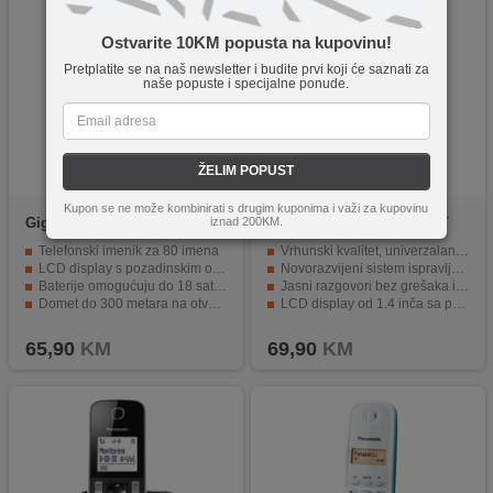
Ostvarite 10KM popusta na kupovinu!
Pretplatite se na naš newsletter i budite prvi koji će saznati za
naše popuste i specijalne ponude.
ŽELIM POPUST
Kupon se ne može kombinirati s drugim kuponima i važi za kupovinu
iznad 200KM.
Gigaset
A270 White
Panasonic
KX-TG2511FXT
Telefonski imenik za 80 imena
Vrhunski kvalitet, univerzalan dizajn, jedinstvena tehnologija
LCD display s pozadinskim osvjetljenjem
Novorazvijeni sistem ispravljanja grešaka
Baterije omogućuju do 18 sati razgovora
Jasni razgovori bez grešaka ili prekida
Domet do 300 metara na otvorenom
LCD display od 1.4 inča sa pozadinskim svetlom
Lista zadnjih 25 propuštenih poziva
Hands-free telefonski zvučnik i Caller ID opcija
65,90
KM
69,90
KM