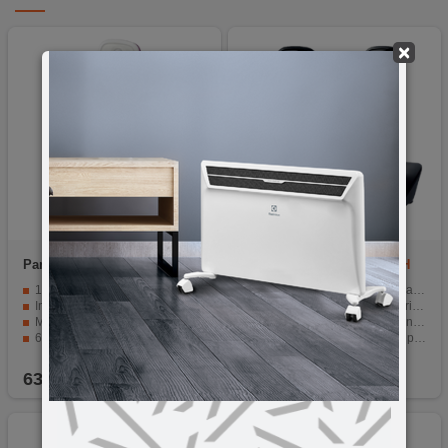
×
Panasonic
KX-TG1611FXF
Panasonic
KX-TG1612FXH
1.25" LED ekran s jantar pozadinskim osvjetljenjem
LED display od 1.25" sa narandžastom osvetljenjem
Imenik sa 50 brojeva i prikaz poziva
Identifikacija poziva i memorija od 50 brojeva
Mogućnost postavljanja na zid
Robustan dizajn i jednostavna instalacija
6 melodija i tonova sa 5 koraka glasnoće
Napredne opcije kao što su ponovno pozivanje
Ni-Mh 2 x AAA punjive baterije
Dugotrajne Ni-MH punjive baterije za do 15 sati razgovora
63,90
KM
119,90
KM