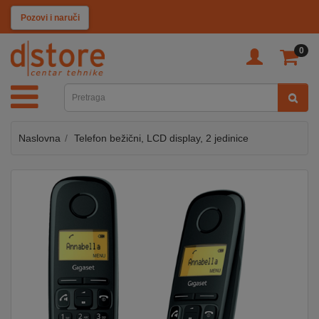
KATEGORIJE
Pozovi i naruči
0
TV
&
SAT
Naslovna
Telefon bežični, LCD display, 2 jedinice
MOBILNI
UREĐAJI
AUDIO
KABLOVI
KUĆANSKI
APARATI