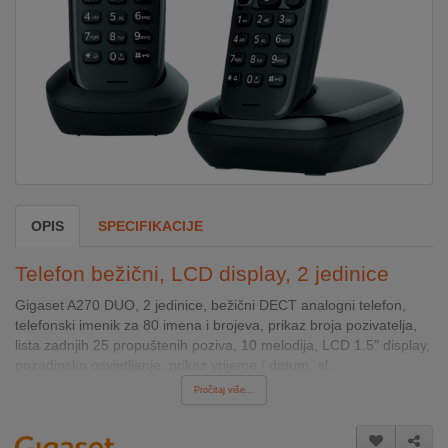
DOM
&
ALATI
ENERGIJA
OPIS
SPECIFIKACIJE
KLIMATIZACIJA
Telefon bežični, LCD display, 2 jedinice
SECURITY
Gigaset A270 DUO, 2 jedinice, bežični DECT analogni telefon,
telefonski imenik za 80 imena i brojeva, prikaz broja pozivatelja,
lista zadnjih 25 propuštenih poziva, 10 melodija, LCD 1.5" display,
PC
pozadinsko osvjetljenje, prikaz vrijeme / datum, al...
&
Pročitaj više...
GAME