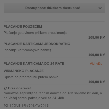
REKLAMACIJA
I
Dostupnost:
Uskoro dostupno!
SERVIS
O
PLAĆANJE POUZEĆEM
NAMA
Plaćanje gotovinom prilikom preuzimanja
109,90
KM
KATALOZI
PLAĆANJE KARTICAMA JEDNOKRATNO
KAKO
Plaćanje karticama(sve banke)
KUPITI?
109,90
KM
PLAĆANJE KARTICAMA DO 24 RATE
Vidi više...
KUPOVINA
IZ
VIRMANSKO PLAĆANJE
INOSTRANSTVA
Uplata po predračunu putem banke
109,90
KM
OZNAKE
Brza dostava!
ENERGETSKE
Narudžbe zaprimljene radnim danima do 13h šaljemo isti dan, a
UČINKOVITOSTI
na Vašoj adresi paket je već za 24–48h.
SLIČNI PROIZVODI
DIGITALIS