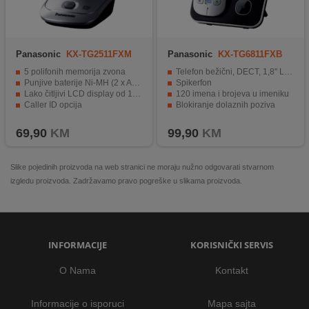
Panasonic
KX-TG2511FXM
Panasonic
KX-TG6811FXB
5 polifonih memorija zvona
Telefon bežični, DECT, 1,8" LCD display
Punjive baterije Ni-MH (2 x AAA )
Spikerfon
Lako čitljivi LCD display od 1,4 inča
120 imena i brojeva u imeniku
Caller ID opcija
Blokiranje dolaznih poziva
Kompatibilnost sa GAP-om
Osvjetljena tipkovnica
69,90
KM
99,90
KM
Slike pojedinih proizvoda na web stranici ne moraju nužno odgovarati stvarnom
izgledu proizvoda. Zadržavamo pravo pogreške u slikama proizvoda.
INFORMACIJE
KORISNIČKI SERVIS
O Nama
Kontakt
Informacije o isporuci
Mapa sajta