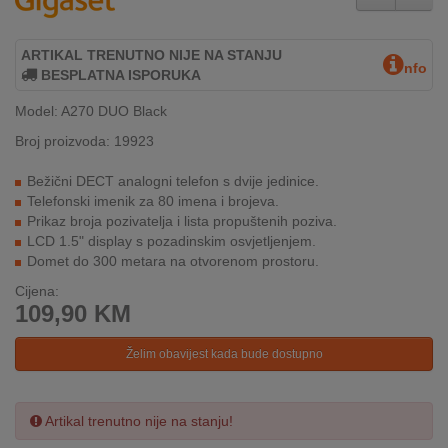
INTERNO
ARTIKAL TRENUTNO NIJE NA STANJU
nfo
BESPLATNA ISPORUKA
MOJ
NALOG
Model: A270 DUO Black
Broj proizvoda: 19923
AKCIJE
Bežični DECT analogni telefon s dvije jedinice.
BRENDOVI
Telefonski imenik za 80 imena i brojeva.
Prikaz broja pozivatelja i lista propuštenih poziva.
LCD 1.5" display s pozadinskim osvjetljenjem.
NOVO
Domet do 300 metara na otvorenom prostoru.
U
PONUDI
Cijena:
109,90
KM
KONTAKT
Želim obavijest kada bude dostupno
KUPOVINA
NA
RATE
Artikal trenutno nije na stanju!