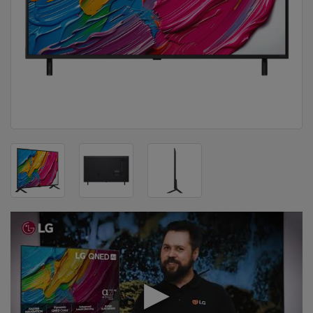
DOM
&
ALATI
ENERGIJA
KLIMATIZACIJA
SECURITY
PC
&
GAME