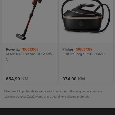
Rowenta
N00033088
Philips
N00037387
ROWENTA usisivač RH9A73W
PHILIPS pegla PSG8300\80
O
654,90
KM
974,90
KM
Slike pojedinih proizvoda na web stranici ne moraju nužno odgovarati stvarnom
izgledu proizvoda. Zadržavamo pravo pogreške u slikama proizvoda.