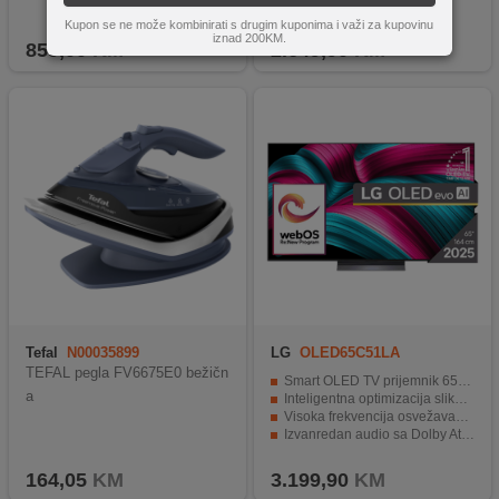
Kupon se ne može kombinirati s drugim kuponima i važi za kupovinu
iznad 200KM.
859,00
KM
2.649,90
KM
Tefal
N00035899
LG
OLED65C51LA
TEFAL pegla FV6675E0 bežičn
Smart OLED TV prijemnik 65" ( 164 cm )
a
Inteligentna optimizacija slike i zvuka kroz α9 AI procesor
Visoka frekvencija osvežavanja i VRR za besprijekorno igranje
Izvanredan audio sa Dolby Atmos i AI poboljšanjima
WebOS 25 donosi moderne smart funkcije i glasovno upravljanje
164,05
KM
3.199,90
KM