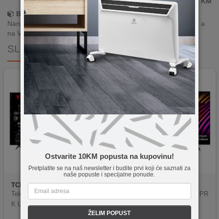
1.399,00
KM
Brza dostava!
Narudžbe zaprimljene radnim danima do 13h šaljemo isti dan, a
na Vašoj adresi paket je već za 24–48h.
SLIČNI PROIZVODI
Ostvarite 10KM popusta na kupovinu!
Pretplatite se na naš newsletter i budite prvi koji će saznati za
naše popuste i specijalne ponude.
TCL
55C6KS
Hisense
N00034444
Televizor Smart QD-Mini LED 4
HISENSE LED TV 85E7NQ PR
K UltraHD 55", Google TV
O
ŽELIM POPUST