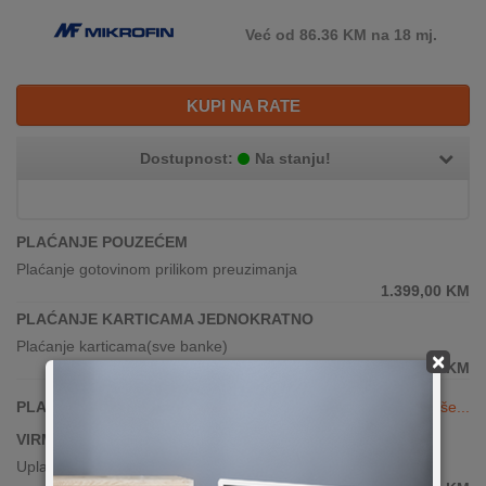
Već od 86.36 KM na 18 mj.
KUPI NA RATE
Dostupnost:
Na stanju!
PLAĆANJE POUZEĆEM
Plaćanje gotovinom prilikom preuzimanja
1.399,00
KM
PLAĆANJE KARTICAMA JEDNOKRATNO
Plaćanje karticama(sve banke)
×
1.399,00
KM
PLAĆANJE KARTICAMA DO 24 RATE
Vidi više...
VIRMANSKO PLAĆANJE
Uplata po predračunu putem banke