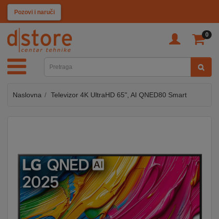
KATEGORIJE
Pozovi i naruči
0
TV
&
SAT
Naslovna
Televizor 4K UltraHD 65", AI QNED80 Smart
MOBILNI
UREĐAJI
AUDIO
KABLOVI
KUĆANSKI
APARATI