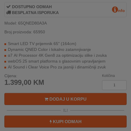
REKLAMACIJA
DOSTUPNO ODMAH
I
nfo
BESPLATNA ISPORUKA
SERVIS
Model: 65QNED80A3A
O
Broj proizvoda: 65950
NAMA
Smart LED TV prijemnik 65" (164cm)
KATALOZI
Dynamic QNED Color i lokalno zatamnjivanje
α7 AI Processor 4K Gen8 za optimizaciju slike i zvuka
KAKO
webOS 25 smart platforma s glasovnim upravljanjem
KUPITI?
AI Sound i Clear Voice Pro za jasniji i dinamičniji zvuk
Cijena:
Količina
KUPOVINA
1.399,00
KM
IZ
INOSTRANSTVA
DODAJ U KORPU
OZNAKE
ENERGETSKE
ILI
UČINKOVITOSTI
KUPI ODMAH
DIGITALIS