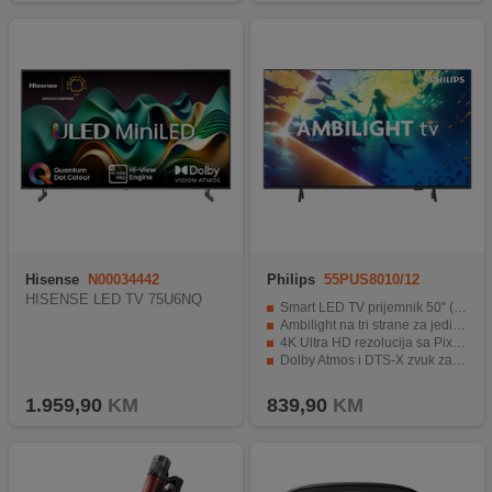
Hisense
N00034442
Philips
55PUS8010/12
HISENSE LED TV 75U6NQ
Smart LED TV prijemnik 50" ( 140cm )
Ambilight na tri strane za jedinstveno vizualno iskustvo
4K Ultra HD rezolucija sa Pixel Precise Ultra HD obradom slike
Dolby Atmos i DTS-X zvuk za kino doživljaj kod kuće
Titan OS Smart platforma za brz i pregledan rad
1.959,90
KM
839,90
KM