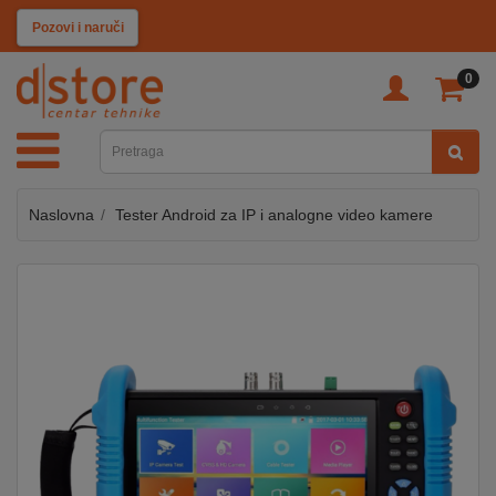
KATEGORIJE
Pozovi i naruči
0
TV
&
SAT
Naslovna
Tester Android za IP i analogne video kamere
MOBILNI
UREĐAJI
AUDIO
KABLOVI
KUĆANSKI
APARATI