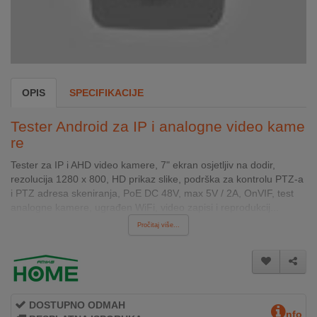
INTERNO
MOJ
NALOG
OPIS
SPECIFIKACIJE
AKCIJE
Tester Android za IP i analogne video kame
BRENDOVI
re
Tester za IP i AHD video kamere, 7" ekran osjetljiv na dodir,
NOVO
rezolucija 1280 x 800, HD prikaz slike, podrška za kontrolu PTZ-a
U
i PTZ adresa skeniranja, PoE DC 48V, max 5V / 2A, OnVIF, test
PONUDI
analogne kamere, ugrađen WiFi, video zapisi i reprodukcij...
Pročitaj više...
KONTAKT
KUPOVINA
NA
RATE
DOSTUPNO ODMAH
nfo