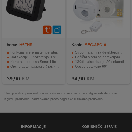
home
HSTHR
Konig
SEC-APC10
Funkcija mjerenja temperature i vlažnosti za optimalnu unutrašnju klimu
Stropni alarm sa detektorom pokreta
Notifikacije i upozorenja u realnom vremenu za brzu reakciju
Bežični alarm sa detekcijom pokreta
Kompatibilnost sa Smart Life (Tuya)
130db, alarmiranje 30 sekundi
Opcije automatizacije (npr. kontrola klima uređaja, grijanja ili ovlaživača)
Opseg detekcije 60°
Podrška za glasovne asistente (Google Assistant, Alexa)
Daljinski upravljač
39,90
KM
34,90
KM
Slike pojedinih proizvoda na web stranici ne moraju nužno odgovarati stvarnom
izgledu proizvoda. Zadržavamo pravo pogreške u slikama proizvoda.
INFORMACIJE
KORISNIČKI SERVIS