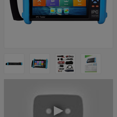
DOM
&
ALATI
ENERGIJA
KLIMATIZACIJA
SECURITY
PC
&
GAME