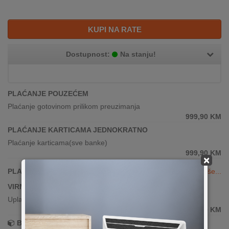
KUPI NA RATE
Dostupnost:
Na stanju!
PLAĆANJE POUZEĆEM
Plaćanje gotovinom prilikom preuzimanja
999,90
KM
PLAĆANJE KARTICAMA JEDNOKRATNO
Plaćanje karticama(sve banke)
999,90
KM
×
PLAĆANJE KARTICAMA DO 24 RATE
Vidi više...
VIRMANSKO PLAĆANJE
Uplata po predračunu putem banke
999,90
KM
Brza dostava!