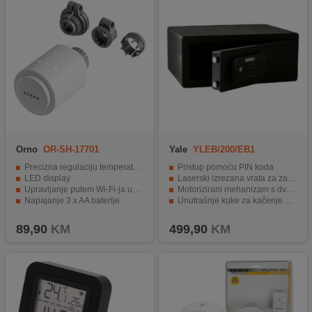
Orno
OR-SH-17701
Yale
YLEB/200/EB1
Precizna regulaciju temperature u prostoriji
Pristup pomoću PIN koda
LED display
Laserski izrezana vrata za zaštitu od napada
Upravljanje putem Wi-Fi-ja uz pomoć Tuya Smart aplikacije
Motorizirani mehanizam s dva zasuna
Napajanje 3 x AA baterije
Unutrašnje kuke za kačenje ključeva
Dimenzije su 55 x 102 mm
Mogućnost hitnog pobuđivanja panela 9V baterijom
89,90
KM
499,90
KM