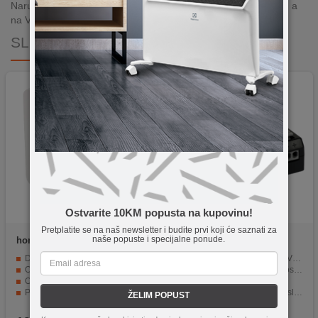
Narudžbe zaprimljene radnim danima do 13h šaljemo isti dan, a
na Vašoj adresi paket je već za 24–48h.
SLIČNI PROIZVODI
Ostvarite 10KM popusta na kupovinu!
Pretplatite se na naš newsletter i budite prvi koji će saznati za
naše popuste i specijalne ponude.
home
HSDWS
Amiko Home
LVB-500DA
Detekcija pokreta u realnom vremenu i lista alarma
Kompatibilan sa AHD/CVI/TVI sistemima do 5MP.
Obavijesti na pametnom telefonu za veću sigurnost
"Press-Fit" terminal za jednostavan priključak.
Opcije automatizacije, poput upravljanja osvjetljenjem
Vrhunska kvaliteta slike.
Podrška za glasovnu kontrolu za jednostavnu upotrebu
Nema kašnjenja u prenosu slike.
ŽELIM POPUST
Kompatibilnost sa Smart Life (Tuya) aplikacijom
Lagan, kompaktan i trajan.