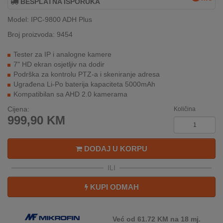
BESPLATNA ISPORUKA
REKLAMACIJA
I
Model: IPC-9800 ADH Plus
SERVIS
Broj proizvoda: 9454
O
Tester za IP i analogne kamere
NAMA
7" HD ekran osjetljiv na dodir
Podrška za kontrolu PTZ-a i skeniranje adresa
KATALOZI
Ugrađena Li-Po baterija kapaciteta 5000mAh
Kompatibilan sa AHD 2.0 kamerama
KAKO
Cijena:
Količina
KUPITI?
999,90
KM
KUPOVINA
IZ
DODAJ U KORPU
INOSTRANSTVA
ILI
OZNAKE
ENERGETSKE
KUPI ODMAH
UČINKOVITOSTI
DIGITALIS
Već od 61.72 KM na 18 mj.