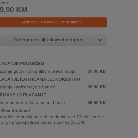
jena:
9,90
KM
Želim obavijest kada bude dostupno
Dostupnost:
Uskoro dostupno!
LAĆANJE POUZEĆEM
aćanje gotovinom prilikom preuzimanja
89,90
KM
LAĆANJE KARTICAMA JEDNOKRATNO
aćanje karticama(sve banke)
89,90
KM
IRMANSKO PLAĆANJE
plata po predračunu putem banke
89,90
KM
Brza dostava!
rudžbe zaprimljene radnim danima do 13h šaljemo isti
n, a na Vašoj adresi paket je već za 24–48h.