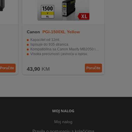
Canon
PGI-1500XL Yellow
Kapacitet od 12ml.
Ispisuje do 935 stranica.
Kompatibilna sa Canon Maxify MB2050 i MB2350 modelima.
.
Visoka preciznost i jasnoća u ispisu.
nterima.
Visoka otpornost na vlagu.
Poručite
43,90
KM
Poručite
MOJ NALOG
Moj nalog
Pravila o postupanju s kolačićima