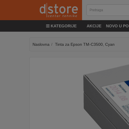
KATEGORIJE
KATEGORIJE
AKCIJE
NOVO U PO
TV
&
SAT
Naslovna
Tinta za Epson TM-C3500, Cyan
MOBILNI
UREĐAJI
AUDIO
KABLOVI
KUĆANSKI
APARATI