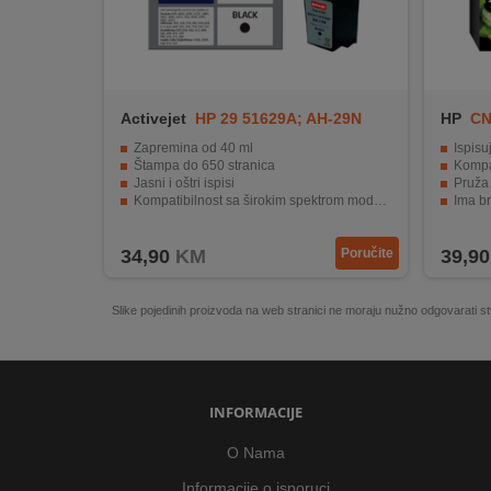
Activejet
HP 29 51629A; AH-29N
HP
CN
Zapremina od 40 ml
Ispisu
Štampa do 650 stranica
Kompat
Jasni i oštri ispisi
Pruža 
Kompatibilnost sa širokim spektrom modela
Ima br
Dugotrajni i otporni ispisi
Idealna
34,90
KM
Poručite
39,90
Slike pojedinih proizvoda na web stranici ne moraju nužno odgovarati
INFORMACIJE
O Nama
Informacije o isporuci