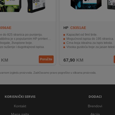
056AE
HP
C9351AE
je do 825 stranica po punjenju.
Kapacitet od 9ml tinte.
ibilna je s popularnim HP printerima.
Mogućnost ispisa do 195 stranica.
bogate, živopisne boje.
Crna boja idealna za ispis teksta.
zo sušenje i dugotrajnost ispisa.
Visoka gustoća boje za jasan tekst
 je za kvalitetne i profesionalne dokumente.
Kompatibilan sa određenim HP pri
KM
Poručite
67,90
KM
 stvarnom izgledu proizvoda. Zadržavamo pravo pogreške u slikama proizvoda.
KORISNIČKI SERVIS
DODACI
Kontakt
Brendovi
Mapa sajta
Akcija