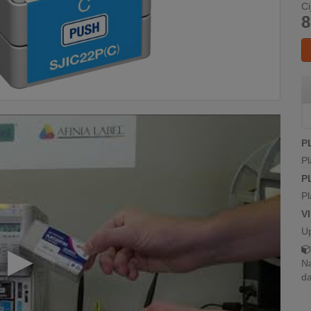
Ci
8
P
Pl
P
Pl
V
U
Na
da