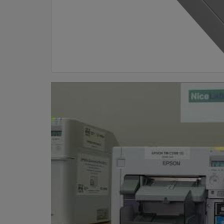
DOM
&
ALATI
ENERGIJA
KLIMATIZACIJA
SECURITY
PC
&
GAME