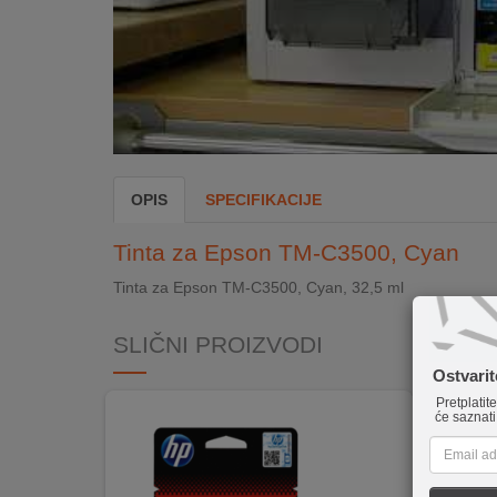
INTERNO
MOJ
NALOG
AKCIJE
OPIS
SPECIFIKACIJE
BRENDOVI
Tinta za Epson TM-C3500, Cyan
NOVO
Tinta za Epson TM-C3500, Cyan, 32,5 ml
U
PONUDI
SLIČNI PROIZVODI
KONTAKT
Ostvari
Pretplatit
KUPOVINA
će saznati
NA
RATE