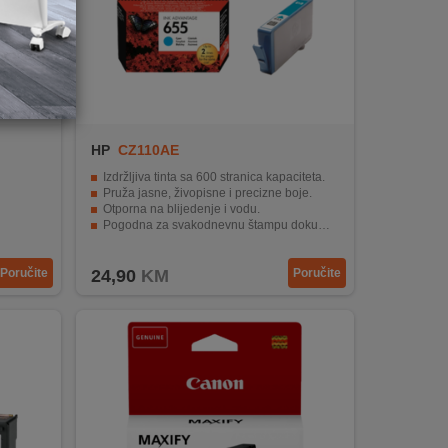
HP
CZ110AE
Izdržljiva tinta sa 600 stranica kapaciteta.
Pruža jasne, živopisne i precizne boje.
Otporna na blijedenje i vodu.
Pogodna za svakodnevnu štampu dokumenata i fotografija.
Vrhunski proizvod od poznatog brenda HP.
Poručite
24,90
KM
Poručite