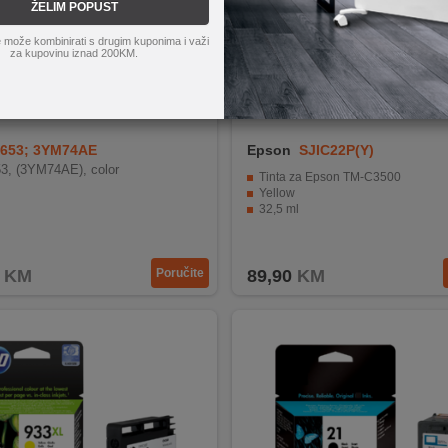
ŽELIM POPUST
 može kombinirati s drugim kuponima i važi
za kupovinu iznad 200KM.
653; 3YM74AE
Epson
SJIC22P(Y)
53, (3YM74AE), color
Tinta za Epson TM-C3500
Yellow
32,5 ml
KM
Poručite
89,90
KM