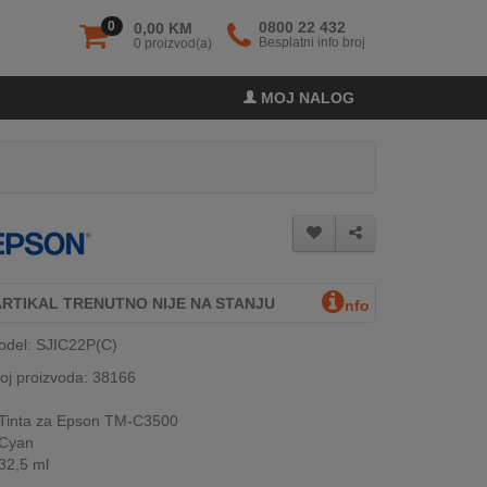
0
0800 22 432
0,00 KM
Besplatni info broj
0 proizvod(a)
MOJ NALOG
ARTIKAL TRENUTNO NIJE NA STANJU
nfo
odel: SJIC22P(C)
oj proizvoda: 38166
Tinta za Epson TM-C3500
Cyan
32,5 ml