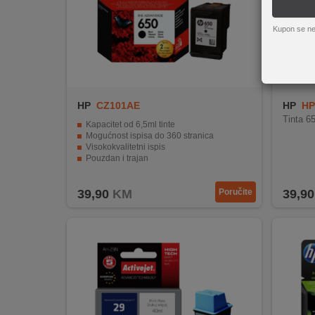
REKLAMACIJA
I
Kupon se ne
SERVIS
O
NAMA
HP
CZ101AE
HP
HP
KATALOZI
Tinta 6
Kapacitet od 6,5ml tinte
Mogućnost ispisa do 360 stranica
KAKO
Visokokvalitetni ispis
KUPITI?
Pouzdan i trajan
Jednostavan za korištenje
KUPOVINA
39,90
KM
Poručite
39,90
IZ
INOSTRANSTVA
OZNAKE
ENERGETSKE
UČINKOVITOSTI
DIGITALIS