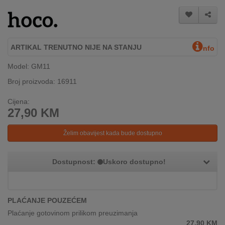
REKLAMACIJA
I
SERVIS
ARTIKAL TRENUTNO NIJE NA STANJU
O
nfo
NAMA
Model: GM11
KATALOZI
Broj proizvoda: 16911
Cijena:
KAKO
27,90
KM
KUPITI?
Želim obavijest kada bude dostupno
KUPOVINA
IZ
INOSTRANSTVA
Dostupnost:
Uskoro dostupno!
OZNAKE
ENERGETSKE
UČINKOVITOSTI
PLAĆANJE POUZEĆEM
Plaćanje gotovinom prilikom preuzimanja
DIGITALIS
27,90
KM