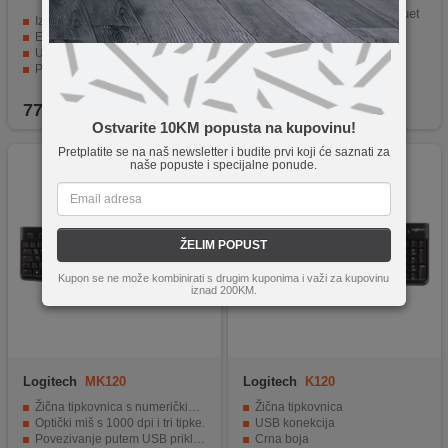
KYB, 4X30M86919
Tastatura, bežična, mini, Bluet
Izdržljiva i pouzdana
ooth
Elegantni moderni dizajn
USB povezivanje
Plug and Play
77,00
KM
269,90
KM
Ostvarite 10KM popusta na kupovinu!
Pretplatite se na naš newsletter i budite prvi koji će saznati za
naše popuste i specijalne ponude.
ŽELIM POPUST
Kupon se ne može kombinirati s drugim kuponima i važi za kupovinu
iznad 200KM.
Logitech
MK120
Logitech
K120
Žična tipkovnica s numeričkim tipkama.
Žična tipkovnica
Optički miš s 1000 dpi i tri tipke.
USB konekcija
Povezivanje putem USB priključka.
Crna boja