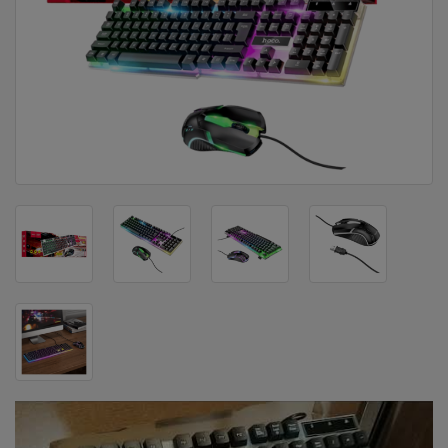
DOM
&
ALATI
ENERGIJA
KLIMATIZACIJA
SECURITY
PC
&
GAME