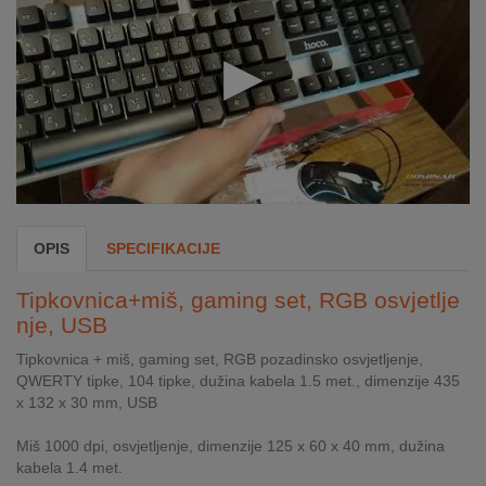
INTERNO
MOJ
NALOG
AKCIJE
BRENDOVI
OPIS
SPECIFIKACIJE
NOVO
U
Tipkovnica+miš, gaming set, RGB osvjetlje
PONUDI
nje, USB
KONTAKT
Tipkovnica + miš, gaming set, RGB pozadinsko osvjetljenje,
QWERTY tipke, 104 tipke, dužina kabela 1.5 met., dimenzije 435
x 132 x 30 mm, USB
KUPOVINA
NA
Miš 1000 dpi, osvjetljenje, dimenzije 125 x 60 x 40 mm, dužina
RATE
kabela 1.4 met.