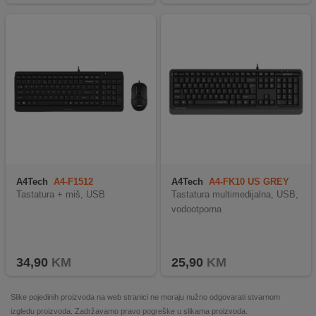
A4Tech
A4-F1512
A4Tech
A4-FK10 US GREY
Tastatura + miš, USB
Tastatura multimedijalna, USB,
vodootporna
34,90
KM
25,90
KM
Slike pojedinih proizvoda na web stranici ne moraju nužno odgovarati stvarnom
izgledu proizvoda. Zadržavamo pravo pogreške u slikama proizvoda.