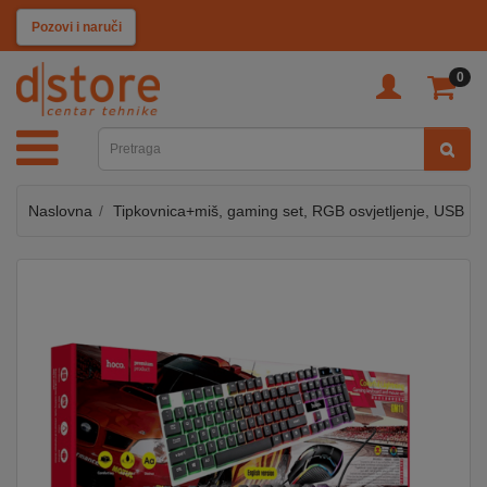
KATEGORIJE
Pozovi i naruči
0
TV
&
SAT
Naslovna
Tipkovnica+miš, gaming set, RGB osvjetljenje, USB
MOBILNI
UREĐAJI
AUDIO
KABLOVI
KUĆANSKI
APARATI