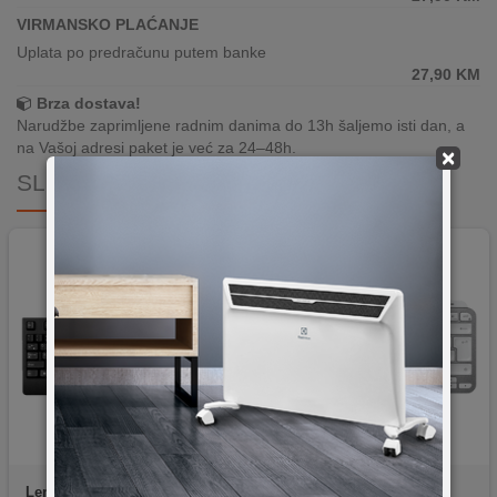
VIRMANSKO PLAĆANJE
Uplata po predračunu putem banke
27,90
KM
Brza dostava!
Narudžbe zaprimljene radnim danima do 13h šaljemo isti dan, a
na Vašoj adresi paket je već za 24–48h.
×
SLIČNI PROIZVODI
Lenovo
Preferred PRO II
Logitech
MX Keys Mini