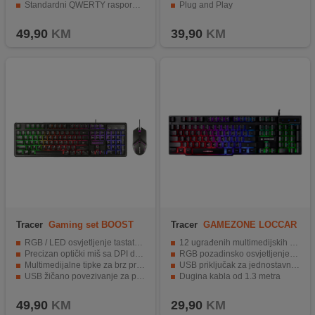
Standardni QWERTY raspored tipki.
Plug and Play
Crna boja, kompatibilna s bilo kojim dizajnom.
International layout
49,90
KM
39,90
KM
Tracer
Gaming set BOOST
Tracer
GAMEZONE LOCCAR
USB
RGB / LED osvjetljenje tastature i miša
12 ugrađenih multimedijskih tipki
Precizan optički miš sa DPI do 1600
RGB pozadinsko osvjetljenje u 3 zone
Multimedijalne tipke za brz pristup kontrolama
USB priključak za jednostavno povezivanje
USB žičano povezivanje za pouzdanu vezu
Dugina kabla od 1.3 metra
Ergonomija za udobno korištenje tokom igranja
Idealna za manje zahtjevne igrače
49,90
KM
29,90
KM