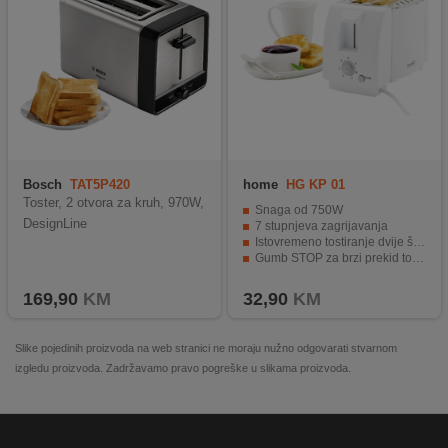
Bosch
TAT5P420
home
HG KP 01
Toster, 2 otvora za kruh, 970W,
Snaga od 750W
DesignLine
7 stupnjeva zagrijavanja
Istovremeno tostiranje dvije šnite kruha
Gumb STOP za brzi prekid tostiranja
Praktična tacna za mrvice.
169,90
KM
32,90
KM
Slike pojedinih proizvoda na web stranici ne moraju nužno odgovarati stvarnom
izgledu proizvoda. Zadržavamo pravo pogreške u slikama proizvoda.