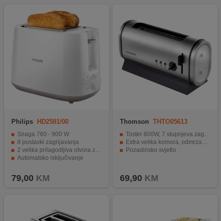
Philips
HD2581/00
Thomson
THTO05613
Snaga 760 - 900 W
Toster 800W, 7 stupnjeva zagrijavanja, Inox
8 postavki zagrijavanja
Extra velika komora, odmrzavanje i zagrijavanje
2 velika prilagodljiva otvora za kruh različite veličine
Pozadinsko svjetlo
Automatsko isključivanje
Funkcija odmrzavanja
79,00
KM
69,90
KM