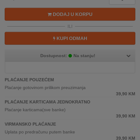
REKLAMACIJA
I
DODAJ U KORPU
SERVIS
ILI
O
NAMA
KUPI ODMAH
KATALOZI
Dostupnost:
Na stanju!
KAKO
KUPITI?
PLAĆANJE POUZEĆEM
KUPOVINA
Plaćanje gotovinom prilikom preuzimanja
IZ
39,90
KM
INOSTRANSTVA
PLAĆANJE KARTICAMA JEDNOKRATNO
Plaćanje karticama(sve banke)
OZNAKE
39,90
KM
ENERGETSKE
UČINKOVITOSTI
VIRMANSKO PLAĆANJE
Uplata po predračunu putem banke
DIGITALIS
39,90
KM