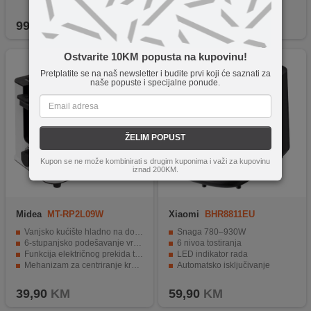
Protivklizne noge za stabilnost tokom rada
Zaštita od pregrijavanja i ladica za mrvice.
99,90
KM
39,90
KM
Ostvarite 10KM popusta na kupovinu!
Pretplatite se na naš newsletter i budite prvi koji će saznati za
naše popuste i specijalne ponude.
ŽELIM POPUST
Kupon se ne može kombinirati s drugim kuponima i važi za kupovinu
iznad 200KM.
Midea
MT-RP2L09W
Xiaomi
BHR8811EU
Vanjsko kućište hladno na dodir
Snaga 780–930W
6-stupanjsko podešavanje vremena
6 nivoa tostiranja
Funkcija električnog prekida tostiranja
LED indikator rada
Mehanizam za centriranje kruha
Automatsko isključivanje
Snaga 800 - 950 W
Lako čišćenje
39,90
KM
59,90
KM