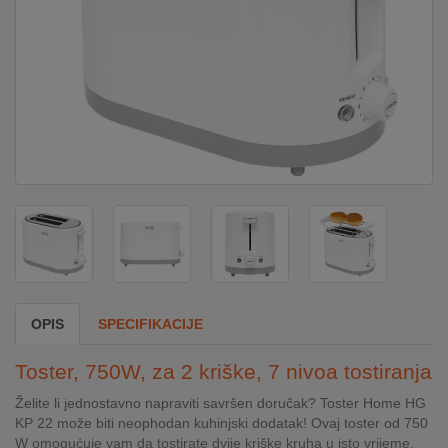
DOM
&
ALATI
ENERGIJA
KLIMATIZACIJA
SECURITY
OPIS
SPECIFIKACIJE
PC
Toster, 750W, za 2 kriške, 7 nivoa tostiranja
&
GAME
Želite li jednostavno napraviti savršen doručak? Toster Home HG
KP 22 može biti neophodan kuhinjski dodatak! Ovaj toster od 750
W omogućuje vam da tostirate dvije kriške kruha u isto vrijeme,