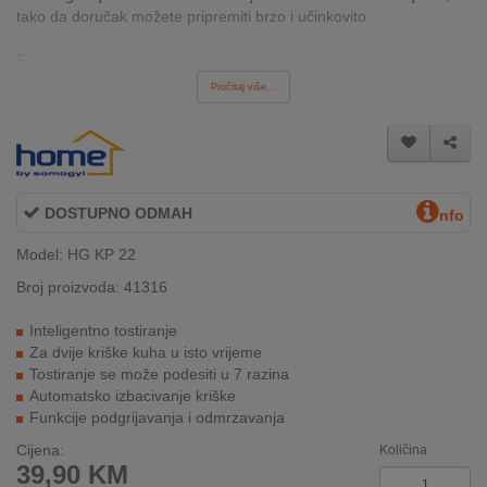
tako da doručak možete pripremiti brzo i učinkovito.
INTERNO
F...
Pročitaj više...
MOJ
NALOG
AKCIJE
DOSTUPNO ODMAH
BRENDOVI
nfo
Model: HG KP 22
NOVO
U
Broj proizvoda: 41316
PONUDI
Inteligentno tostiranje
Za dvije kriške kuha u isto vrijeme
KONTAKT
Tostiranje se može podesiti u 7 razina
Automatsko izbacivanje kriške
KUPOVINA
Funkcije podgrijavanja i odmrzavanja
NA
RATE
Cijena:
Količina
39,90
KM