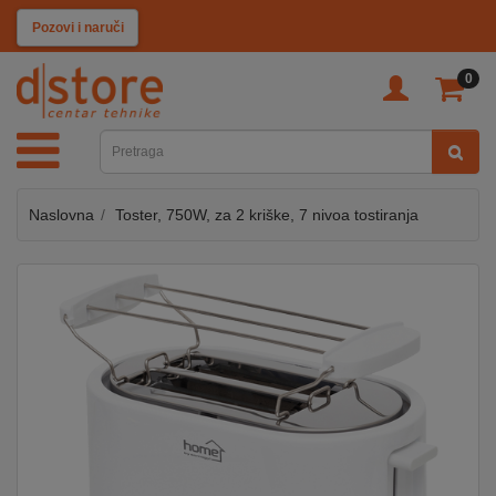
KATEGORIJE
Pozovi i naruči
0
TV
&
SAT
Naslovna
Toster, 750W, za 2 kriške, 7 nivoa tostiranja
MOBILNI
UREĐAJI
AUDIO
KABLOVI
KUĆANSKI
APARATI