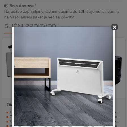
Brza dostava!
Narudžbe zaprimljene radnim danima do 13h šaljemo isti dan, a
na Vašoj adresi paket je već za 24–48h.
SLIČNI PROIZVODI
×
Zilan
ZLN6234
Zilan
ZLN2706
Digitalni LCD ekran za precizno podešavanje
Snaga od 1000 W za brzo tostiranje.
7 nivoa zapečenosti za željeni ukus
2 otvora za tostiranje 4 kriške kruha.
Uklonjiva ladica za mrvice za jednostavno čišćenje
6 razina tostiranja za prilagođavanje topline.
Automatsko isključivanje i zaštita od pregrijavanja
Automatski iskočni mehanizam i funkcija gašenja.