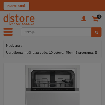
KATEGORIJE
Pozovi i naruči
0
TV
&
SAT
Naslovna
MOBILNI
UREĐAJI
Ugradbena mašina za suđe, 10 setova, 45cm, 5 programa, E
AUDIO
KABLOVI
KUĆANSKI
APARATI