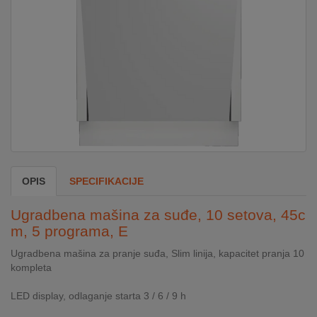
DOM
&
ALATI
ENERGIJA
KLIMATIZACIJA
OPIS
SPECIFIKACIJE
SECURITY
Ugradbena mašina za suđe, 10 setova, 45c
m, 5 programa, E
Ugradbena mašina za pranje suđa, Slim linija, kapacitet pranja 10
PC
kompleta
&
GAME
LED display, odlaganje starta 3 / 6 / 9 h