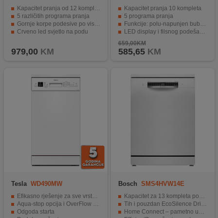
Kapacitet pranja od 12 kompleta
Kapacitet pranja 10 kompleta
5 različitih programa pranja
5 programa pranja
Gornje korpe podesive po visini
Funkcije: polu-napunjen bubanj, Time Delay, Tableta, Dječija sigurnosna zaštita
Crveno led svjetlo na podu
LED display i filsnog podešavanja gornje korpe
AquaStop - Zaštita od propuštanja vode
Dodatni prostor za lonce i tave.
659,00KM
979,00
KM
585,65
KM
Tesla
WD490MW
Bosch
SMS4HVW14E
Efikasno rješenje za sve vrste prljavog suđa
Kapacitet za 13 kompleta posuđa – idealno za porodice
Aqua-stop opcija i OverFlow zaštita
Tih i pouzdan EcoSilence Drive motor
Odgoda starta
Home Connect – pametno upravljanje putem aplikacije