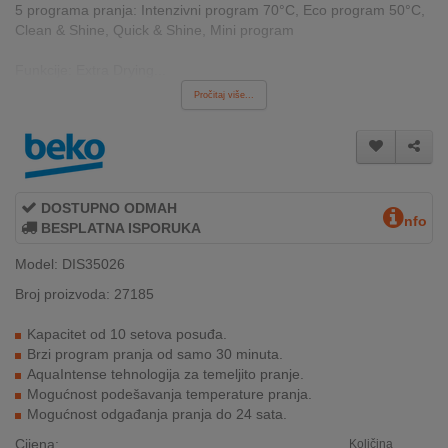
5 programa pranja: Intenzivni program 70°C, Eco program 50°C,
INTERNO
Clean & Shine, Quick & Shine, Mini program
Funkcije: Extra Drying...
MOJ
Pročitaj više...
NALOG
AKCIJE
BRENDOVI
DOSTUPNO ODMAH
nfo
BESPLATNA ISPORUKA
NOVO
U
Model: DIS35026
PONUDI
Broj proizvoda: 27185
KONTAKT
Kapacitet od 10 setova posuđa.
Brzi program pranja od samo 30 minuta.
KUPOVINA
AquaIntense tehnologija za temeljito pranje.
NA
Mogućnost podešavanja temperature pranja.
RATE
Mogućnost odgađanja pranja do 24 sata.
Cijena:
Količina