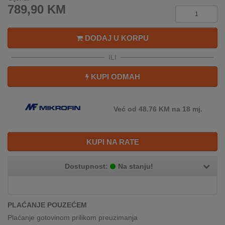
REKLAMACIJA
789,90
KM
I
SERVIS
DODAJ U KORPU
O
ILI
NAMA
KUPI ODMAH
KATALOZI
KAKO
Već od 48.76 KM na 18 mj.
KUPITI?
KUPOVINA
KUPI NA RATE
IZ
INOSTRANSTVA
Dostupnost:
Na stanju!
OZNAKE
ENERGETSKE
UČINKOVITOSTI
PLAĆANJE POUZEĆEM
Plaćanje gotovinom prilikom preuzimanja
DIGITALIS