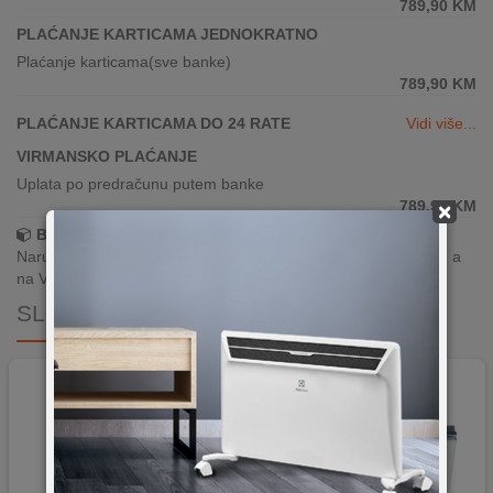
789,90
KM
PLAĆANJE KARTICAMA JEDNOKRATNO
Plaćanje karticama(sve banke)
789,90
KM
PLAĆANJE KARTICAMA DO 24 RATE
Vidi više...
VIRMANSKO PLAĆANJE
Uplata po predračunu putem banke
789,90
KM
×
Brza dostava!
Narudžbe zaprimljene radnim danima do 13h šaljemo isti dan, a
na Vašoj adresi paket je već za 24–48h.
SLIČNI PROIZVODI