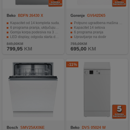
Beko
BDFN 26430 X
Gorenje
GV642D65
Kapacitet od 14 kompleta suđa.
Potpuno ugradbena mašina za pranje posuđa
6 programa pranja, uključujući ECO program.
Kapacitet 14 setova
Gornja korpa podesiva na 3 nivoa
6 programa pranja
LED display, odgoda starta do 24 h
Upravljanje na dodir
Indikator curenja vode, Senzor nečistoće
Total AquaStop - zaštita od izljevanja
849,00KM
755,00KM
799,95
KM
695,00
KM
-11%
Bosch
SMV25AX06E
Beko
DVS 05024 W