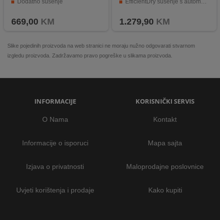
Dodatno sušenje
EfficientDry sušenje s automatskim otvaranjem vrata
Zaštita za djecu
Fleksibilne košare za lako slaganje posuđa
669,00
KM
1.279,90
KM
Slike pojedinih proizvoda na web stranici ne moraju nužno odgovarati stvarnom
izgledu proizvoda. Zadržavamo pravo pogreške u slikama proizvoda.
INFORMACIJE
KORISNIČKI SERVIS
O Nama
Kontakt
Informacije o isporuci
Mapa sajta
Izjava o privatnosti
Maloprodajne poslovnice
Uvjeti korištenja i prodaje
Kako kupiti