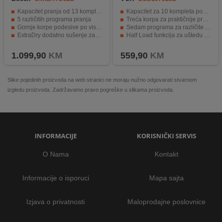
Kapacitet pranja od 13 kompleta
Kapacitet za 10 kompleta posuđa uz širinu od samo 45 cm
5 različitih programa pranja
Treća korpa za praktičnije pranje pribora za jelo
Gornje korpe podesive po visini
Sedam programa za različite vrste posuđa i zaprljanosti
ExtraDry dodatno sušenje za manje zadržavanja vlage
Half Load funkcija za uštedu vode i električne energije
Home Connect i funkcija Silence on Demand za pametno upravljanje
Odgođeni start do 24 sata
1.099,90
KM
559,90
KM
Slike pojedinih proizvoda na web stranici ne moraju nužno odgovarati stvarnom
izgledu proizvoda. Zadržavamo pravo pogreške u slikama proizvoda.
INFORMACIJE
KORISNIČKI SERVIS
O Nama
Kontakt
Informacije o isporuci
Mapa sajta
Izjava o privatnosti
Maloprodajne poslovnice