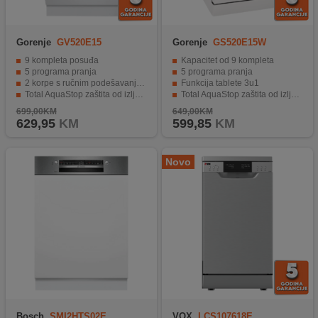
Gorenje
GV520E15
Gorenje
GS520E15W
9 kompleta posuđa
Kapacitet od 9 kompleta
5 programa pranja
5 programa pranja
2 korpe s ručnim podešavanjem
Funkcija tablete 3u1
Total AquaStop zaštita od izljevanja
Total AquaStop zaštita od izljevanja
Energetski razred E
Unutrašnjost od nehrđajućeg čelika
699,00KM
649,00KM
629,95
KM
599,85
KM
Novo
Bosch
SMI2HTS02E
VOX
LCS107618E