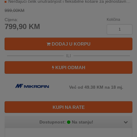
Nerđajući čelik unutrašnjost i fleksibilne košare za jednostavno slaganje
REKLAMACIJA
I
999,00KM
SERVIS
Cijena:
Količina
799,90
KM
O
NAMA
DODAJ U KORPU
KATALOZI
ILI
KAKO
KUPI ODMAH
KUPITI?
KUPOVINA
Već od 49.38 KM na 18 mj.
IZ
INOSTRANSTVA
KUPI NA RATE
OZNAKE
ENERGETSKE
UČINKOVITOSTI
Dostupnost:
Na stanju!
DIGITALIS