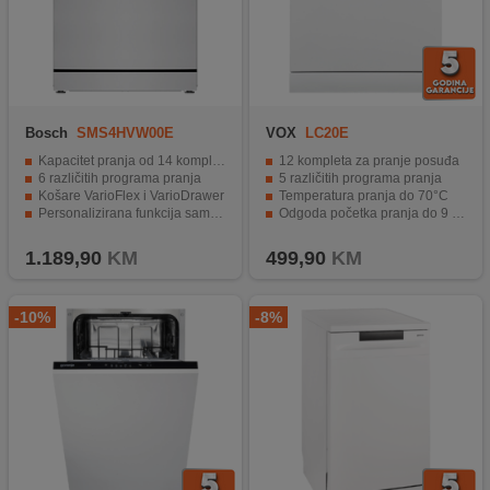
Bosch
SMS4HVW00E
VOX
LC20E
Kapacitet pranja od 14 kompleta
12 kompleta za pranje posuđa
6 različitih programa pranja
5 različitih programa pranja
Košare VarioFlex i VarioDrawer
Temperatura pranja do 70°C
Personalizirana funkcija samo s jednim dodirom
Odgoda početka pranja do 9 sati
Home Connect - kućanski aparati s pametnim povezivanjem
Klasa energetske efikasnosti E
1.189,90
KM
499,90
KM
-10%
-8%