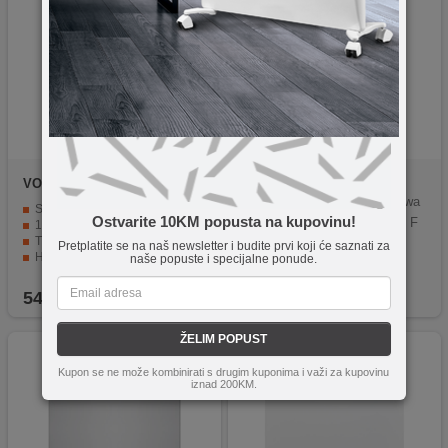
VOX
LC147617E
Electrolux
EEA12100L
Electrolux EEA12100L Dishwa
Samostojeća mašina za pranje suđa širine 60 cm
Ostvarite 10KM popusta na kupovinu!
sher built-in 9 place settings F
14 kompleta i 7 programa pranja
Treća korpa za bolju organizaciju pribora
Pretplatite se na naš newsletter i budite prvi koji će saznati za
Half Load funkcija za manje količine suđa
naše popuste i specijalne ponude.
Indikator soli i sredstva za ispiranje
549,90
KM
889,90
KM
ŽELIM POPUST
Kupon se ne može kombinirati s drugim kuponima i važi za kupovinu
iznad 200KM.