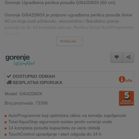
Gorenje Ugradbena perilica posuđa GI642D60X (60 cm)
INTERNO
Gorenje GI642D60X je potpuno ugradbena perilica posuđa širine
60 cm koja nudi učinkovito, ekonomično i fleksibilno pranje
MOJ
posuđa za do 14 kompleta setova. Perilica koristi AutoProgramme
NALOG
koji aut...
Pročitaj više...
AKCIJE
BRENDOVI
NOVO
DOSTUPNO ODMAH
nfo
U
BESPLATNA ISPORUKA
PONUDI
Model: GI642D60X
KONTAKT
Broj proizvoda: 73306
AutoProgramme koji optimizira ciklus na temelju zaprljanosti
KUPOVINA
Total AquaStop sigurnosni sustav protiv curenja vode
NA
14 kompleta posuđa kapaciteta za veće obitelji
RATE
TouchControl upravljanje i start odgoda do 24 h