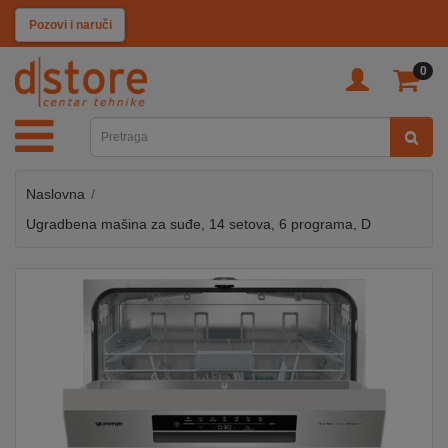
KATEGORIJE
Pozovi i naruči
0
TV
&
SAT
Naslovna
MOBILNI
UREĐAJI
Ugradbena mašina za suđe, 14 setova, 6 programa, D
AUDIO
KABLOVI
KUĆANSKI
APARATI