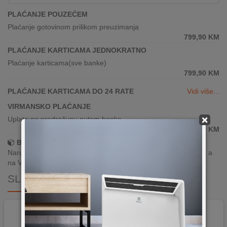
PLAĆANJE POUZEĆEM
Plaćanje gotovinom prilikom preuzimanja
799,90
KM
PLAĆANJE KARTICAMA JEDNOKRATNO
Plaćanje karticama(sve banke)
799,90
KM
PLAĆANJE KARTICAMA DO 24 RATE
Vidi više...
VIRMANSKO PLAĆANJE
×
Uplata po predračunu putem banke
799,90
KM
Brza dostava!
Narudžbe zaprimljene radnim danima do 13h šaljemo isti dan, a
na Vašoj adresi paket je već za 24–48h.
SLIČNI PROIZVODI