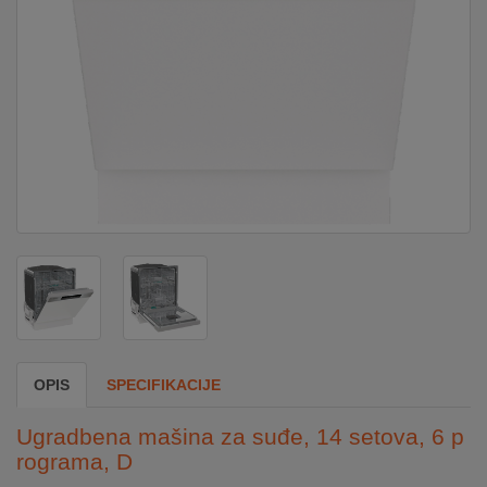
DOM
&
ALATI
ENERGIJA
KLIMATIZACIJA
SECURITY
OPIS
SPECIFIKACIJE
PC
&
Ugradbena mašina za suđe, 14 setova, 6 p
GAME
rograma, D