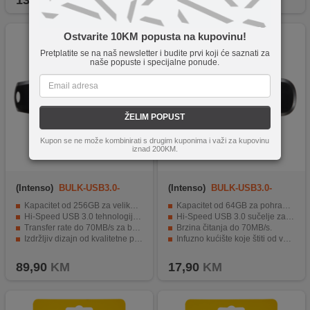
13,90
KM
29,90
KM
Ostvarite 10KM popusta na kupovinu!
Pretplatite se na naš newsletter i budite prvi koji će saznati za
naše popuste i specijalne ponude.
ŽELIM POPUST
Kupon se ne može kombinirati s drugim kuponima i važi za kupovinu
iznad 200KM.
(Intenso)
BULK-USB3.0-
(Intenso)
BULK-USB3.0-
256GB/Speed Line
64GB/Speed Line
Kapacitet od 256GB za veliku pohranu podataka
Kapacitet od 64GB za pohranu podataka.
Hi-Speed USB 3.0 tehnologija za brz prijenos podataka
Hi-Speed USB 3.0 sučelje za brz prijenos podataka.
Transfer rate do 70MB/s za brzo prebacivanje podataka
Brzina čitanja do 70MB/s.
Izdržljiv dizajn od kvalitetne plastike
Infuzno kućište koje štiti od vanjskih utjecaja.
Infuzni dizajn za dodatnu izdržljivost
Idealno za pohranu datoteka, fotografija, videa i glazbe.
89,90
KM
17,90
KM