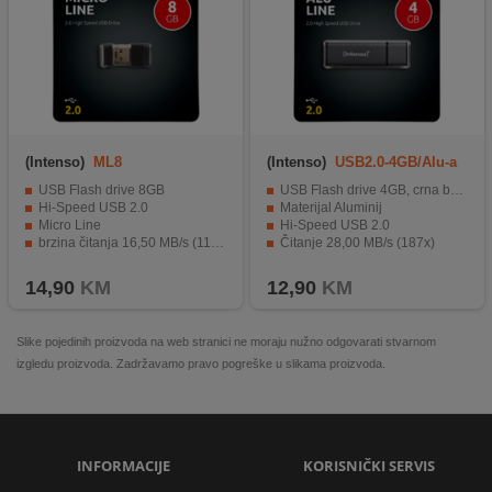
(Intenso)
ML8
(Intenso)
USB2.0-4GB/Alu-a
USB Flash drive 8GB
USB Flash drive 4GB, crna boja
Hi-Speed USB 2.0
Materijal Aluminij
Micro Line
Hi-Speed USB 2.0
brzina čitanja 16,50 MB/s (110x)
Čitanje 28,00 MB/s (187x)
brzina pisanja 6,50 MB/s (43x)
Pisanje 6,50 MB/s (43x)
14,90
KM
12,90
KM
Slike pojedinih proizvoda na web stranici ne moraju nužno odgovarati stvarnom
izgledu proizvoda. Zadržavamo pravo pogreške u slikama proizvoda.
INFORMACIJE
KORISNIČKI SERVIS