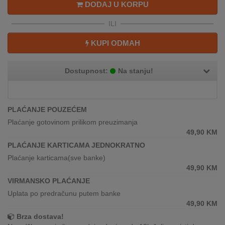
DODAJ U KORPU
REKLAMACIJA
I
ILI
SERVIS
KUPI ODMAH
O
NAMA
Dostupnost:
Na stanju!
KATALOZI
KAKO
PLAĆANJE POUZEĆEM
KUPITI?
Plaćanje gotovinom prilikom preuzimanja
49,90
KM
KUPOVINA
PLAĆANJE KARTICAMA JEDNOKRATNO
IZ
INOSTRANSTVA
Plaćanje karticama(sve banke)
49,90
KM
OZNAKE
VIRMANSKO PLAĆANJE
ENERGETSKE
Uplata po predračunu putem banke
UČINKOVITOSTI
49,90
KM
Brza dostava!
DIGITALIS