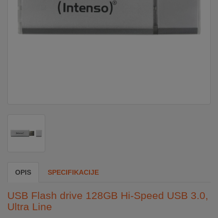
DOM
&
ALATI
ENERGIJA
KLIMATIZACIJA
SECURITY
OPIS
SPECIFIKACIJE
PC
&
USB Flash drive 128GB Hi-Speed USB 3.0,
GAME
Ultra Line