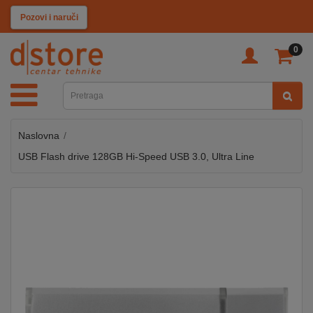
KATEGORIJE
Pozovi i naruči
0
TV
&
SAT
Naslovna
MOBILNI
UREĐAJI
USB Flash drive 128GB Hi-Speed USB 3.0, Ultra Line
AUDIO
KABLOVI
KUĆANSKI
APARATI