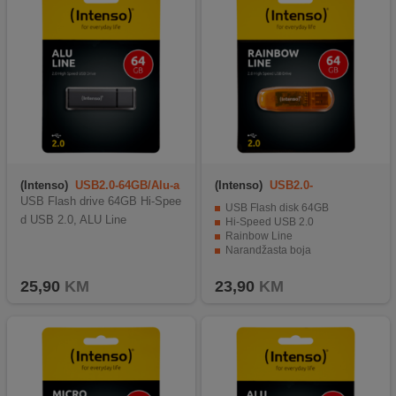
(Intenso)
USB2.0-64GB/Alu-a
(Intenso)
USB2.0-
64GB/Rainbow
USB Flash drive 64GB Hi-Spee
USB Flash disk 64GB
d USB 2.0, ALU Line
Hi-Speed USB 2.0
Rainbow Line
Narandžasta boja
25,90
KM
23,90
KM