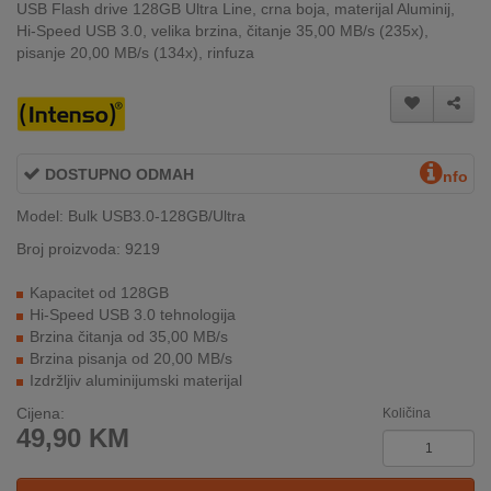
USB Flash drive 128GB Ultra Line, crna boja, materijal Aluminij,
INTERNO
Hi-Speed USB 3.0, velika brzina, čitanje 35,00 MB/s (235x),
pisanje 20,00 MB/s (134x), rinfuza
MOJ
NALOG
AKCIJE
DOSTUPNO ODMAH
nfo
Model: Bulk USB3.0-128GB/Ultra
BRENDOVI
Broj proizvoda: 9219
NOVO
U
Kapacitet od 128GB
PONUDI
Hi-Speed USB 3.0 tehnologija
Brzina čitanja od 35,00 MB/s
Brzina pisanja od 20,00 MB/s
KONTAKT
Izdržljiv aluminijumski materijal
KUPOVINA
Cijena:
Količina
NA
49,90
KM
RATE