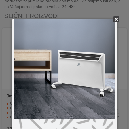
Narudžbe zaprimljene radnim danima do 13h šaljemo isti dan, a
na Vašoj adresi paket je već za 24–48h.
SLIČNI PROIZVODI
×
(Intenso)
USB2.0-
(Intenso)
USB3.0-
8GB/Rainbow
64GB/Premium Line
USB Flash drive 8GB Hi-Speed USB 2.0
Kapacitet od 64GB.
Rainbow Line, zelena boja
Hi-Speed USB 3.0 tehnologija.
Transparentna plastika
Brzina transfera do 100MB/s.
Čitanje: 28,00 MB/s
Izdržljiv metalni materijal u srebrnoj boji.
Pisanje: 6,50 MB/s
Praktičan kaišić za nošenje.