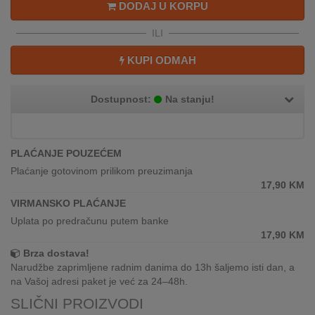
DODAJ U KORPU
REKLAMACIJA
I
ILI
SERVIS
KUPI ODMAH
O
NAMA
Dostupnost:
Na stanju!
KATALOZI
KAKO
PLAĆANJE POUZEĆEM
KUPITI?
Plaćanje gotovinom prilikom preuzimanja
17,90
KM
KUPOVINA
VIRMANSKO PLAĆANJE
IZ
INOSTRANSTVA
Uplata po predračunu putem banke
17,90
KM
OZNAKE
Brza dostava!
ENERGETSKE
Narudžbe zaprimljene radnim danima do 13h šaljemo isti dan, a
UČINKOVITOSTI
na Vašoj adresi paket je već za 24–48h.
SLIČNI PROIZVODI
DIGITALIS