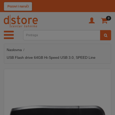
KATEGORIJE
Pozovi i naruči
0
TV
&
SAT
Naslovna
MOBILNI
UREĐAJI
USB Flash drive 64GB Hi-Speed USB 3.0, SPEED Line
AUDIO
KABLOVI
KUĆANSKI
APARATI