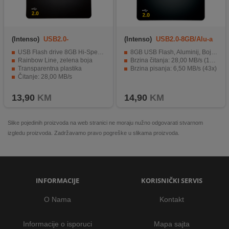
(Intenso)
USB2.0-
(Intenso)
USB2.0-8GB/Alu-a
8GB/Rainbow
USB Flash drive 8GB Hi-Speed USB 2.0
8GB USB Flash, Aluminij, Boja: Crna
Rainbow Line, zelena boja
Brzina čitanja: 28,00 MB/s (187x)
Transparentna plastika
Brzina pisanja: 6,50 MB/s (43x)
Čitanje: 28,00 MB/s
Pisanje: 6,50 MB/s
13,90
KM
14,90
KM
Slike pojedinih proizvoda na web stranici ne moraju nužno odgovarati stvarnom
izgledu proizvoda. Zadržavamo pravo pogreške u slikama proizvoda.
INFORMACIJE
KORISNIČKI SERVIS
O Nama
Kontakt
Informacije o isporuci
Mapa sajta