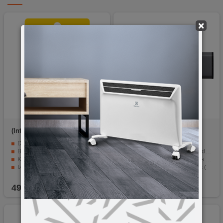
×
(Intenso)
USB3.2-
(Intenso)
BULK USB2.0-
128GB/Twist Line
64GB/Alu-a
Dvije vrste priključaka (USB-C i USB-A)
Kapacitet od 64GB
Brzi prijenos podataka (do 70 MB/s)
Brzi Hi-Speed USB 2.0 standard
Kapacitet pohrane od 128GB
Brzina čitanja od 28,00 MB/s (187x)
Izrađen od aluminija
Brzina pisanja od 6,50 MB/s (43x)
Elegantna crna boja
Moderan dizajn od aluminijuma u crnoj boji
49,90
KM
18,90
KM