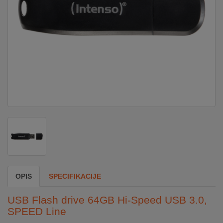
DOM
&
ALATI
ENERGIJA
KLIMATIZACIJA
SECURITY
OPIS
SPECIFIKACIJE
PC
&
USB Flash drive 64GB Hi-Speed USB 3.0,
GAME
SPEED Line