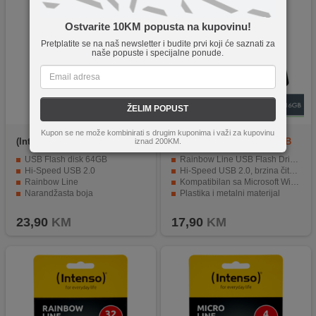
Ostvarite 10KM popusta na kupovinu!
Pretplatite se na naš newsletter i budite prvi koji će saznati za
naše popuste i specijalne ponude.
ŽELIM POPUST
Kupon se ne može kombinirati s drugim kuponima i važi za kupovinu
(Intenso)
USB2.0-
Connect XL
CXL-USB16GB
iznad 200KM.
64GB/Rainbow
USB Flash disk 64GB
Rainbow Line USB Flash Drive, 16GB
Hi-Speed USB 2.0
Hi-Speed USB 2.0, brzina čitanja 15MB/s
Rainbow Line
Kompatibilan sa Microsoft Windows XP/Vista/Win7/Win8, MacOS 10.6+
Narandžasta boja
Plastika i metalni materijal
Crna boja
23,90
KM
17,90
KM