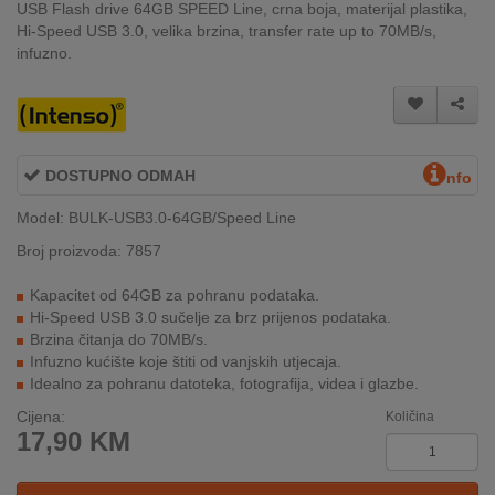
USB Flash drive 64GB SPEED Line, crna boja, materijal plastika,
INTERNO
Hi-Speed USB 3.0, velika brzina, transfer rate up to 70MB/s,
infuzno.
MOJ
NALOG
AKCIJE
DOSTUPNO ODMAH
nfo
Model: BULK-USB3.0-64GB/Speed Line
BRENDOVI
Broj proizvoda: 7857
NOVO
U
Kapacitet od 64GB za pohranu podataka.
PONUDI
Hi-Speed USB 3.0 sučelje za brz prijenos podataka.
Brzina čitanja do 70MB/s.
Infuzno kućište koje štiti od vanjskih utjecaja.
KONTAKT
Idealno za pohranu datoteka, fotografija, videa i glazbe.
KUPOVINA
Cijena:
Količina
NA
17,90
KM
RATE