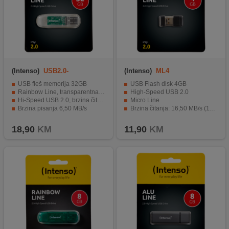
(Intenso)
USB2.0-
(Intenso)
ML4
32GB/Rainbow
USB fleš memorija 32GB
USB Flash disk 4GB
Rainbow Line, transparentna boja
High-Speed USB 2.0
Hi-Speed USB 2.0, brzina čitanja 28,00 MB/s
Micro Line
Brzina pisanja 6,50 MB/s
Brzina čitanja: 16,50 MB/s (110x)
Materijal: transparentna plastika
Brzina pisanja: 6,50 MB/s (43x)
18,90
KM
11,90
KM