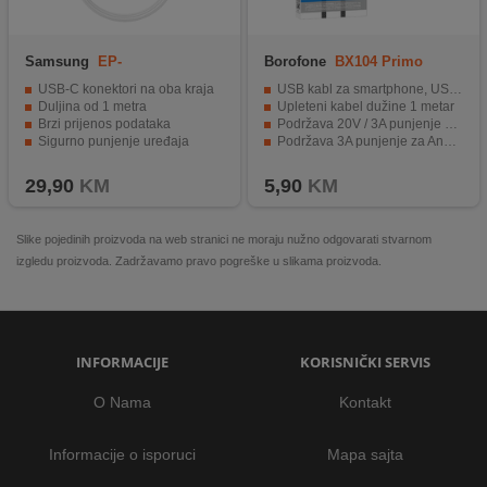
Samsung
EP-
Borofone
BX104 Primo
DN975BWEGWW
USB-C konektori na oba kraja
USB kabl za smartphone, USB type C
Duljina od 1 metra
Upleteni kabel dužine 1 metar
Brzi prijenos podataka
Podržava 20V / 3A punjenje za prijenosna računala
Sigurno punjenje uređaja
Podržava 3A punjenje za Android telefone
Izdržljiva konstrukcija i elegantan dizajn
29,90
KM
5,90
KM
Slike pojedinih proizvoda na web stranici ne moraju nužno odgovarati stvarnom
izgledu proizvoda. Zadržavamo pravo pogreške u slikama proizvoda.
INFORMACIJE
KORISNIČKI SERVIS
O Nama
Kontakt
Informacije o isporuci
Mapa sajta