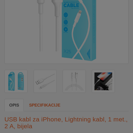
DOM
&
ALATI
ENERGIJA
KLIMATIZACIJA
SECURITY
OPIS
SPECIFIKACIJE
PC
&
USB kabl za iPhone, Lightning kabl, 1 met.,
GAME
2 A, bijela