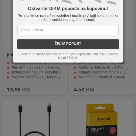
Ostvarite 10KM popusta na kupovinu!
Pretplatite se na naš newsletter i budite prvi koji će saznati za
naše popuste i specijalne ponude.
ŽELIM POPUST
Kupon se ne može kombinirati s drugim kuponima i važi za kupovinu
(Intenso)
C480C 3 pcs
REDLINE
FAST-AC-1M
iznad 200KM.
Omogućava povezivanje USB-A uređaja na USB-C portove
Idealno za svakodnevno punjenje
Plug and play bez potrebe za instalacijom
Praktična duljina od 1 metra za udobnu upotrebu
Brzina prijenosa do 480 Mbps
Potpuna kompatibilnost s USB-A adapterima i uređajima s Type-C priključkom
Podrška za USB OTG funkciju
Dodatna fleksibilnost zahvaljujući stvarnoj silikonskoj vanjskoj površini
Pakovanje od 3 adaptera za veću fleksibilnost
13,90
KM
4,50
KM