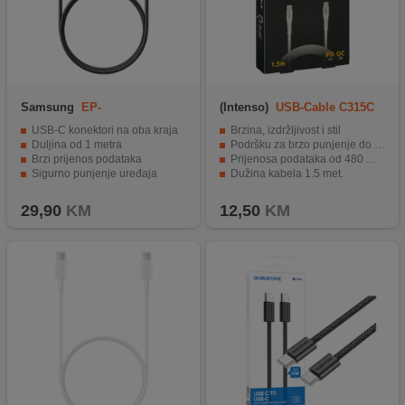
Samsung
EP-
(Intenso)
USB-Cable C315C
DN975BBEGWW
USB-C konektori na oba kraja
Brzina, izdržljivost i stil
Duljina od 1 metra
Podršku za brzo punjenje do 60W (PD 3.0 i QC 4.0)
Brzi prijenos podataka
Prijenosa podataka od 480 Mbps
Sigurno punjenje uređaja
Dužina kabela 1.5 met.
Izdržljiva konstrukcija i elegantan dizajn
29,90
KM
12,50
KM