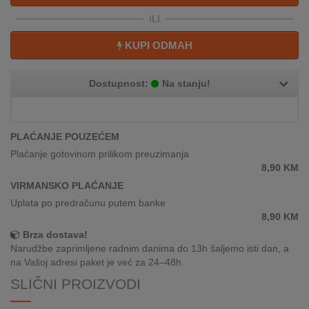
REKLAMACIJA
ILI
I
SERVIS
KUPI ODMAH
O
NAMA
Dostupnost:
Na stanju!
KATALOZI
PLAĆANJE POUZEĆEM
KAKO
Plaćanje gotovinom prilikom preuzimanja
KUPITI?
8,90
KM
VIRMANSKO PLAĆANJE
KUPOVINA
IZ
Uplata po predračunu putem banke
INOSTRANSTVA
8,90
KM
Brza dostava!
OZNAKE
Narudžbe zaprimljene radnim danima do 13h šaljemo isti dan, a
ENERGETSKE
na Vašoj adresi paket je već za 24–48h.
UČINKOVITOSTI
SLIČNI PROIZVODI
DIGITALIS