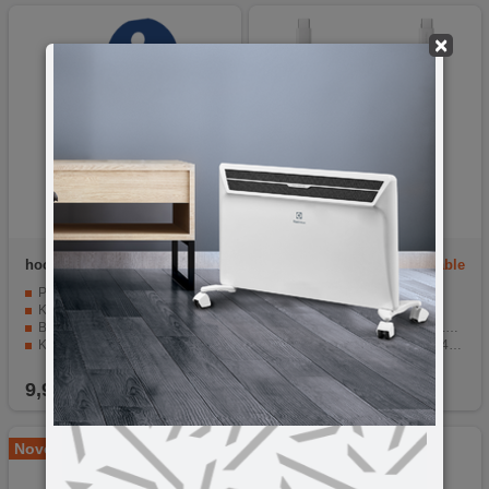
×
hoco.
UA5
Xiaomi
Braided USB-C Cable
(1m) 3A
Pretvara USB Type C u USB-A.
Brzo punjenje 6 A
Kompaktan i jednostavan za nošenje.
Priključci USB-C
Brzi prijenos podataka.
Kompatibilnost QC2.0, QC3.0, PD3.0 protokoli
Kvalitetna izrada od trajnih materijala.
Brzina prijenosa podataka: 480 Mbps
Kompatibilan s raznim uređajima.
Dužina 1 metar
9,90
KM
15,90
KM
Novo