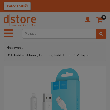
KATEGORIJE
Pozovi i naruči
0
TV
&
SAT
Naslovna
MOBILNI
UREĐAJI
USB kabl za iPhone, Lightning kabl, 1 met., 2 A, bijela
AUDIO
KABLOVI
KUĆANSKI
APARATI