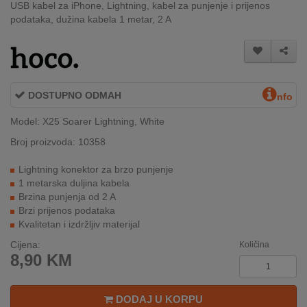
USB kabel za iPhone, Lightning, kabel za punjenje i prijenos
INTERNO
podataka, dužina kabela 1 metar, 2 A
MOJ
NALOG
DOSTUPNO ODMAH
nfo
AKCIJE
Model: X25 Soarer Lightning, White
BRENDOVI
Broj proizvoda: 10358
NOVO
Lightning konektor za brzo punjenje
U
1 metarska duljina kabela
PONUDI
Brzina punjenja od 2 A
Brzi prijenos podataka
Kvalitetan i izdržljiv materijal
KONTAKT
Cijena:
Količina
KUPOVINA
8,90
KM
NA
RATE
DODAJ U KORPU