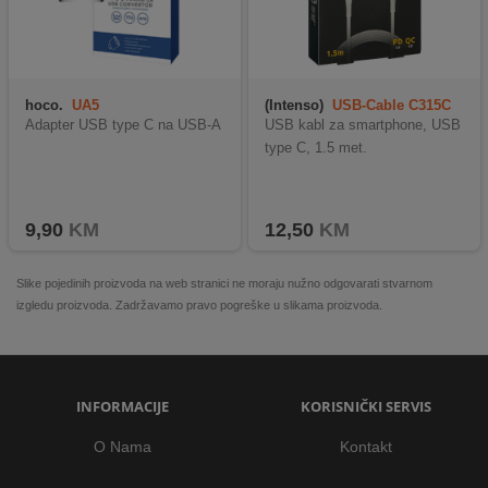
hoco.
UA5
(Intenso)
USB-Cable C315C
Adapter USB type C na USB-A
USB kabl za smartphone, USB
type C, 1.5 met.
9,90
KM
12,50
KM
Slike pojedinih proizvoda na web stranici ne moraju nužno odgovarati stvarnom
izgledu proizvoda. Zadržavamo pravo pogreške u slikama proizvoda.
INFORMACIJE
KORISNIČKI SERVIS
O Nama
Kontakt