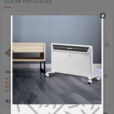
SLIČNI PROIZVODI
×
home
USBAC1
Apple
MM093ZM/A
Kabl za iPhone USB C to USB
USB-A / USB-C
C, 1 met
Dužina ~1 metar
Max. struja 5V / 2.1A
Brzina prijenosa podataka 480Mbps
Tkana najlonska ovojnica
6,90
KM
59,90
KM