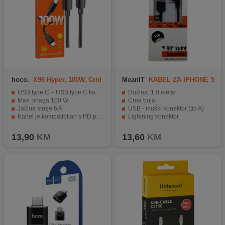
hoco.
X96 Hyper, 100W, Crni
MeanIT
KABEL ZA IPHONE 5
/ 6
USB type C – USB type C kabel za brzo punjenje
Dužina: 1.0 metar
Max. snaga 100 W
Crna boja
Jačina struje 6 A
USB - muški konektor (tip A)
Kabel je kompatibilan s PD protokolom
Lightning konektor
Podrška za prijenosno računalo snage do 100 W
Kompatibilan sa Iphone 5 / 6
13,90
KM
13,60
KM