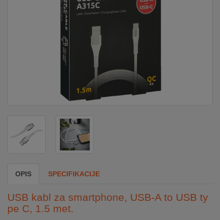
DOM
&
ALATI
ENERGIJA
KLIMATIZACIJA
SECURITY
OPIS
SPECIFIKACIJE
PC
&
USB kabl za smartphone, USB-A to USB ty
GAME
pe C, 1.5 met.