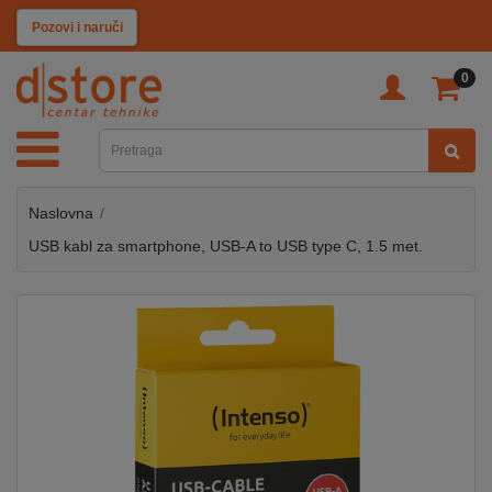
KATEGORIJE
Pozovi i naruči
0
TV
&
SAT
Naslovna
MOBILNI
UREĐAJI
USB kabl za smartphone, USB-A to USB type C, 1.5 met.
AUDIO
KABLOVI
KUĆANSKI
APARATI