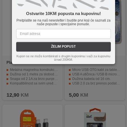
Ostvarite 10KM popusta na kupovinu!
Pretplatite se na naš newsletter i budite prvi koji će saznati za
naše popuste i specijalne ponude.
ŽELIM POPUST
Kupon se ne može kombinirati s drugim kuponima i važi za kupovinu
iznad 200KM.
Platoon
USB DATA KABEL
SAL
SA 044
METAL MAGNETIC
Metalna magnetna konstrukcija za stabilnu vezu
Micro USB OTG kabl za tablete i smartphone.
Dužina od 1 metra za slobodu kretanja
USB A utičnica / USB B micro utikač.
Snaga od 2.1A za brzo punjenje
Dužina kabela od 16 cm.
Kompatibilnost sa svim uređajima sa USB priključkom
USB 2.0 za brz prenos podataka.
Mogućnost prenosa podataka između uređaja
Reprodukcija video i muzičkih datoteka direktno sa USB sticka.
12,90
KM
5,00
KM