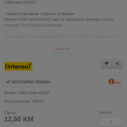
USB kabel A315C
INTERNO
- Kabel za punjenje i prijenos podataka
Intenso USB kabel A315C vaše je ultimativno rješenje za brzo
MOJ
punjenje i brzi prijenos podataka.
NALOG
Uz podršku za brzo punjenje (QC 3.0) do 60 W, osigurava brzo
punjenje vaših uređaja. Uz to,...
AKCIJE
Pročitaj više...
BRENDOVI
NOVO
U
PONUDI
DOSTUPNO ODMAH
nfo
Model: USB-Cable A315C
KONTAKT
Broj proizvoda: 35873
KUPOVINA
NA
Cijena:
Količina
RATE
12,50
KM