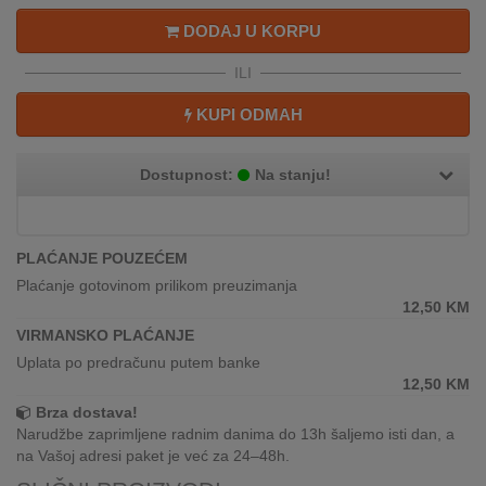
REKLAMACIJA
DODAJ U KORPU
I
SERVIS
ILI
O
KUPI ODMAH
NAMA
KATALOZI
Dostupnost:
Na stanju!
KAKO
KUPITI?
PLAĆANJE POUZEĆEM
Plaćanje gotovinom prilikom preuzimanja
KUPOVINA
12,50
KM
IZ
VIRMANSKO PLAĆANJE
INOSTRANSTVA
Uplata po predračunu putem banke
12,50
KM
OZNAKE
ENERGETSKE
Brza dostava!
UČINKOVITOSTI
Narudžbe zaprimljene radnim danima do 13h šaljemo isti dan, a
na Vašoj adresi paket je već za 24–48h.
DIGITALIS