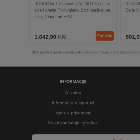
BOSCH 2in1 Usisivač UNLIMITED7Usisv
BOSCH 
anje i pranje,ProHygienic,2 zamjenjive bat
Serie 8
erije, 40min rad ECO
1.042,90
KM
Poručite
801,9
Slike pojedinih proizvoda na web stranici ne moraju nužno odgovarati
INFORMACIJE
O Nama
Informacije o isporuci
Izjava o privatnosti
Uvjeti korištenja i prodaje