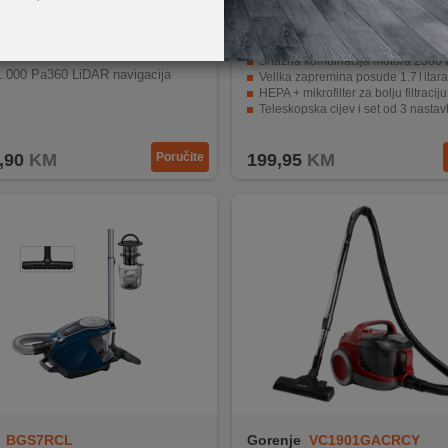
BCRDW3BX
Gorenje
VC2303SPRCY
Robotski UsisivačSpotless MAX
Snažna kombinacija motora 2300 W i usisne sna
.000 Pa360 LiDAR navigacija
Velika zapremina posude 1.7 l itara
HEPA + mikrofilter za bolju filtracij
Teleskopska cijev i set od 3 nastavka za svestrano 
Veliki doseg (9 met.) za lakše manevrisanje pr
,90
KM
Poručite
199,95
KM
BGS7RCL
Gorenje
VC1901GACRCY