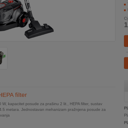
Ci
1
EPA filter
 kapacitet posude za prašinu 2 lit., HEPA filter, sustav
P
bla 4.5 metara. Jednostavan mehanizam pražnjena posude za
avanja
Pl
P