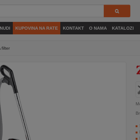
NUDI
KUPOVINA NA RATE
KONTAKT
O NAMA
KATALOZI
ilter
M
Br