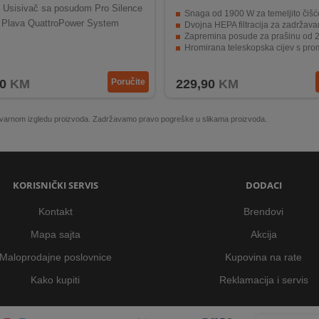
Usisivač sa posudom Pro Silence
Snaga od 1900 W za temeljito čišć
| Plava QuattroPower System
Dvojna HEPA filtracija za zadržavanje prašine i 
Zapremina posude za prašinu od 2,2
Hromirana teleskopska cijev s promjerom
Priključni kabl i domet za usisavanje 
0
KM
Poručite
229,90
KM
 stvarnom izgledu proizvoda. Zadržavamo pravo pogreške u slikama proizvoda.
KORISNIČKI SERVIS
DODACI
Kontakt
Brendovi
Mapa sajta
Akcija
Maloprodajne poslovnice
Kupovina na rate
Kako kupiti
Reklamacija i servis