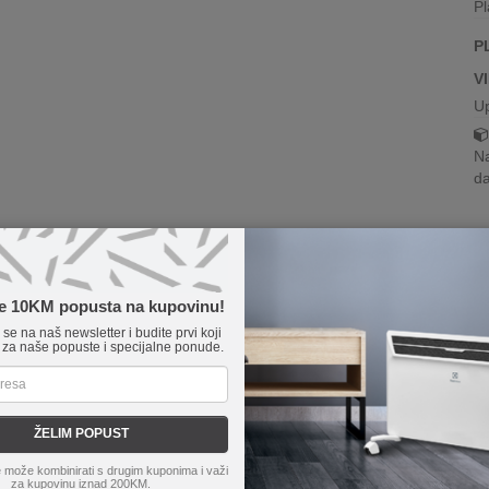
Pl
P
V
U
Na
da
te 10KM popusta na kupovinu!
e se na naš newsletter i budite prvi koji
 za naše popuste i specijalne ponude.
ŽELIM POPUST
 može kombinirati s drugim kuponima i važi
za kupovinu iznad 200KM.