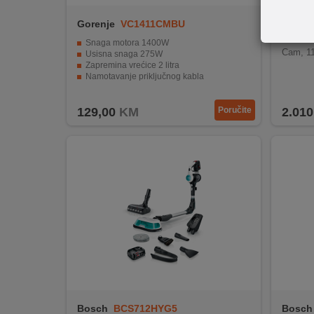
REKLAMACIJA
I
Gorenje
VC1411CMBU
Bosch
SERVIS
BOSCH 
Snaga motora 1400W
Cam, 11
Usisna snaga 275W
Zapremina vrećice 2 litra
O
Namotavanje priključnog kabla
NAMA
Zaštita od usisavanja bez vrećice.
129,00
KM
Poručite
2.010
KATALOZI
KAKO
KUPITI?
KUPOVINA
IZ
INOSTRANSTVA
OZNAKE
ENERGETSKE
UČINKOVITOSTI
DIGITALIS
Bosch
BCS712HYG5
Bosch