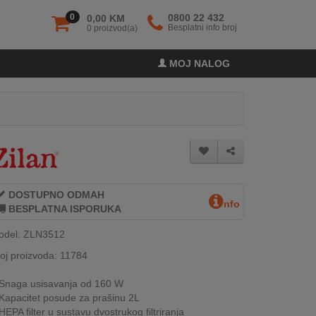
0
0800 22 432
0,00 KM
Besplatni info broj
0 proizvod(a)
MOJ NALOG
DOSTUPNO ODMAH
nfo
BESPLATNA ISPORUKA
odel: ZLN3512
oj proizvoda: 11784
Snaga usisavanja od 160 W
Kapacitet posude za prašinu 2L
HEPA filter u sustavu dvostrukog filtriranja