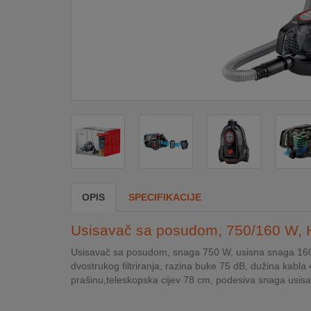
DOM
&
ALATI
ENERGIJA
KLIMATIZACIJA
OPIS
SPECIFIKACIJE
SECURITY
Usisavač sa posudom, 750/160 W, H
PC
Usisavač sa posudom, snaga 750 W, usisna snaga 160 W,
&
dvostrukog filtriranja, razina buke 75 dB, dužina ka
GAME
prašinu,teleskopska cijev 78 cm, podesiva snaga usis