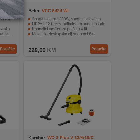
Beko
VCC 6424 WI
ge 400 W
Snaga motora 1800W, snaga usisavanja 350W
HEPA H12 filter s indikatorom pune posude
u zraka
Kapacitet vrećice za prašinu 4 lit.
čišćenje
Metalna teleskopska cijev, domet 8m
ostorom
Pribor za usisavanje: uski, namještaj, tepih/ tvrdi podovi
Poručite
229,00
KM
Poručite
Karcher
WD 2 Plus V-12/4/18/C