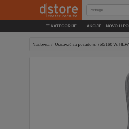
KATEGORIJE
KATEGORIJE
AKCIJE
NOVO U PO
TV
&
SAT
Naslovna
Usisavač sa posudom, 750/160 W, HEPA f
MOBILNI
UREĐAJI
AUDIO
KABLOVI
KUĆANSKI
APARATI