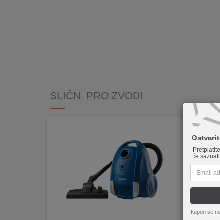
INTERNO
MOJ
NALOG
AKCIJE
SLIČNI PROIZVODI
BRENDOVI
NOVO
U
Ostvari
PONUDI
Pretplatit
će saznati
KONTAKT
KUPOVINA
NA
RATE
Kupon se ne