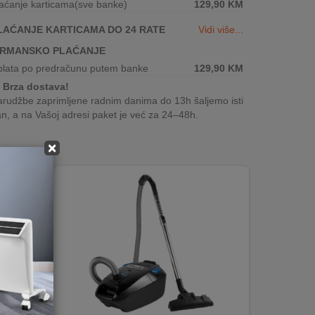
aćanje karticama(sve banke)
129,90
KM
LAĆANJE KARTICAMA DO 24 RATE
Vidi više...
IRMANSKO PLAĆANJE
plata po predračunu putem banke
129,90
KM
Brza dostava!
rudžbe zaprimljene radnim danima do 13h šaljemo isti
n, a na Vašoj adresi paket je već za 24–48h.
×