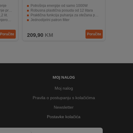
enje
Potrošnja energije od samo 1000W
alergena
Robusna plastična posuda od 12 litara
 lit.
Praktična funkcija puhanja za otežana područja
 32 mm
Jednodijelni patron filter
od 7 m
Kompaktno skladištenje, jednostavno odlaganje pribora
Poručite
209,90
KM
Poručite
MOJ NALOG
Moj nalog
Pravila o postupanju s kolačićima
Newsletter
Postavke kolačića