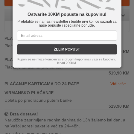
KUPI NA RATE
Ostvarite 10KM popusta na kupovinu!
Dostupnost:
Na stanju!
Pretplatite se na naš newsletter i budite prvi koji će saznati za
naše popuste i specijalne ponude.
PLAĆANJE POUZEĆEM
Plaćanje gotovinom prilikom preuzimanja
ŽELIM POPUST
519,90
KM
PLAĆANJE KARTICAMA JEDNOKRATNO
Kupon se ne može kombinirati s drugim kuponima i važi za kupovinu
iznad 200KM.
Plaćanje karticama(sve banke)
519,90
KM
PLAĆANJE KARTICAMA DO 24 RATE
Vidi više...
VIRMANSKO PLAĆANJE
Uplata po predračunu putem banke
519,90
KM
Brza dostava!
Narudžbe zaprimljene radnim danima do 13h šaljemo isti dan, a
na Vašoj adresi paket je već za 24–48h.