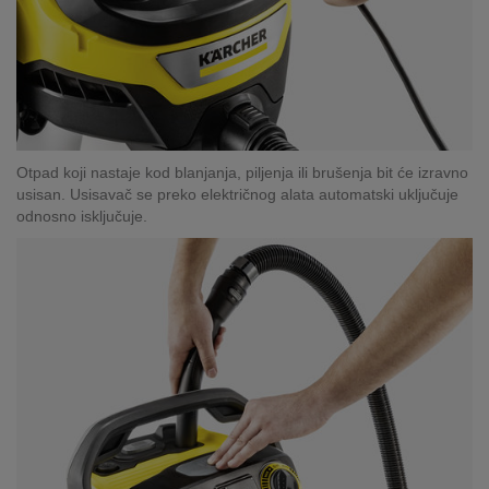
REKLAMACIJA
I
SERVIS
O
NAMA
Otpad koji nastaje kod blanjanja, piljenja ili brušenja bit će izravno
KATALOZI
usisan. Usisavač se preko električnog alata automatski uključuje
odnosno isključuje.
KAKO
KUPITI?
KUPOVINA
IZ
INOSTRANSTVA
OZNAKE
ENERGETSKE
UČINKOVITOSTI
DIGITALIS