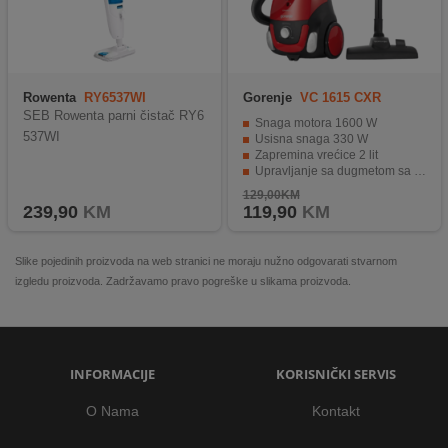
Rowenta
RY6537WI
Gorenje
VC 1615 CXR
SEB Rowenta parni čistač RY6
Snaga motora 1600 W
537WI
Usisna snaga 330 W
Zapremina vrećice 2 lit
Upravljanje sa dugmetom sa regulaciju
Zaštita od usisavanja bez vrećice
129,00KM
239,90
KM
119,90
KM
Slike pojedinih proizvoda na web stranici ne moraju nužno odgovarati stvarnom
izgledu proizvoda. Zadržavamo pravo pogreške u slikama proizvoda.
INFORMACIJE
KORISNIČKI SERVIS
O Nama
Kontakt