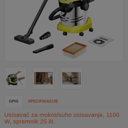
DOM
&
ALATI
ENERGIJA
KLIMATIZACIJA
SECURITY
OPIS
SPECIFIKACIJE
PC
&
Usisavač za mokro/suho usisavanje, 1100
GAME
W, spremnik 25 lit.