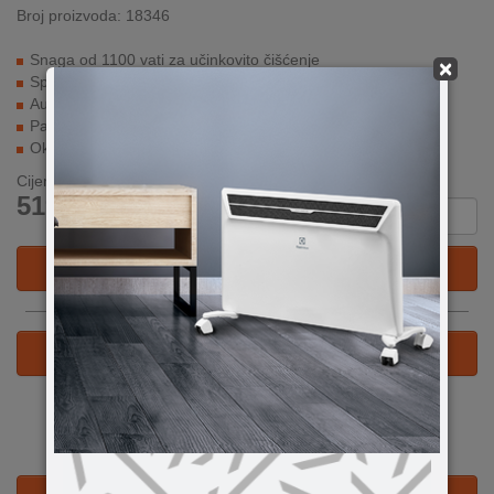
Broj proizvoda: 18346
Snaga od 1100 vati za učinkovito čišćenje
×
Spremnik od 25 litara od nehrđajućeg čelika
Automatski prekidač za priključivanje električnih alata
Patentirana tehnologija uklanjanja filtera
Okretni prekidač za podešavanje snage usisavanja
Cijena:
Količina
519,90
KM
DODAJ U KORPU
ILI
KUPI ODMAH
Već od 32.09 KM na 18 mj.