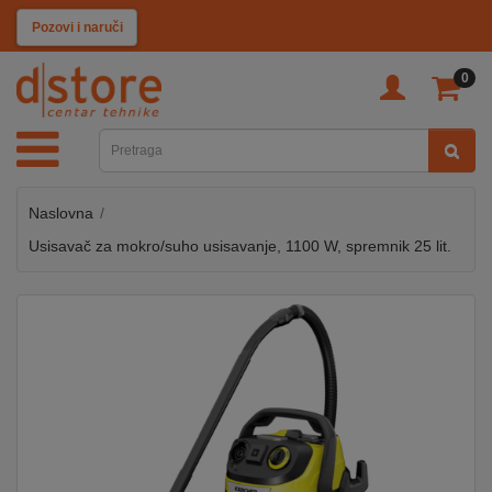
KATEGORIJE
Pozovi i naruči
0
TV
&
SAT
Naslovna
MOBILNI
UREĐAJI
Usisavač za mokro/suho usisavanje, 1100 W, spremnik 25 lit.
AUDIO
KABLOVI
KUĆANSKI
APARATI