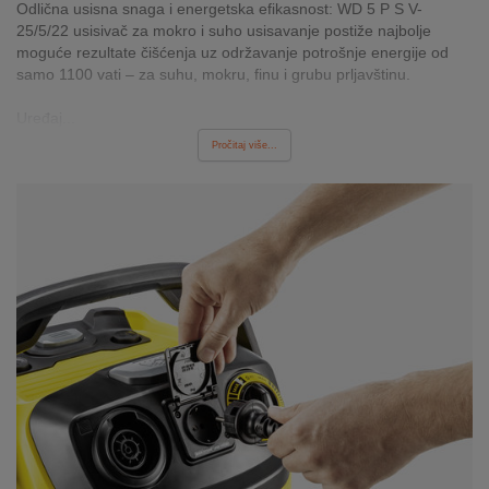
Odlična usisna snaga i energetska efikasnost: WD 5 P S V-
INTERNO
25/5/22 usisivač za mokro i suho usisavanje postiže najbolje
moguće rezultate čišćenja uz održavanje potrošnje energije od
samo 1100 vati – za suhu, mokru, finu i grubu prljavštinu.
MOJ
NALOG
Uređaj...
Pročitaj više...
AKCIJE
BRENDOVI
NOVO
U
PONUDI
KONTAKT
KUPOVINA
NA
RATE