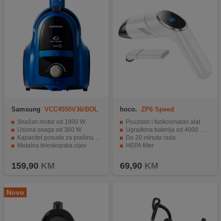
Samsung
VCC4550V36/BOL
hoco.
ZP6 Speed
Snažan motor od 1800 W
Pouzdan i funkcionalan alat
Usisna snaga od 360 W
Ugrađena baterija od 4000 mAh
Kapacitet posude za prašinu od 1.3 lit.
Do 20 minuta rada
Metalna teleskopska cijev
HEPA filter
Automatsko namotavanje kabela
Pogodno za auto ili kućnu upotrebu
159,90
KM
69,90
KM
Novo