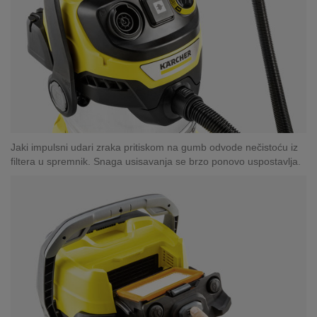
Jaki impulsni udari zraka pritiskom na gumb odvode nečistoću iz
filtera u spremnik. Snaga usisavanja se brzo ponovo uspostavlja.