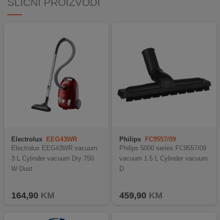
SLIČNI PROIZVODI
Electrolux
EEG43WR
Philips
FC9557/09
Electrolux EEG43WR vacuum
Philips 5000 series FC9557/09
3 L Cylinder vacuum Dry 750
vacuum 1.5 L Cylinder vacuum
W Dust
D
164,90
KM
459,90
KM