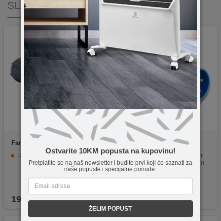
SLIČNI PROIZVODI
Famatel
14201
Famatel
13200
Ostvarite 10KM popusta na kupovinu!
Utikač 16A, 220-240V, 3 polni (3P+T)
Utikač, 16A/220÷240, 3 Polni (2P+E), IP44
Pretplatite se na naš newsletter i budite prvi koji će saznati za
220÷240VAC, Frekvencija 50-60Hz
naše popuste i specijalne ponude.
PIN lokacija 6H
Plava boja
19,90
KM
5,50
KM
ŽELIM POPUST