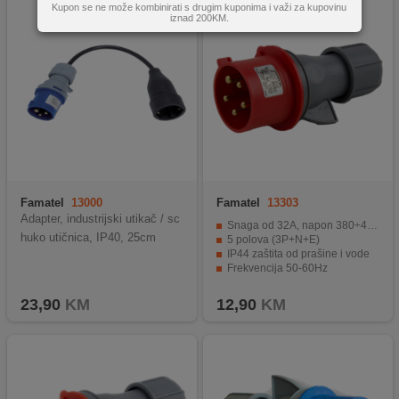
Kupon se ne može kombinirati s drugim kuponima i važi za kupovinu
iznad 200KM.
Famatel
13000
Famatel
13303
Adapter, industrijski utikač / sc
Snaga od 32A, napon 380÷415VAC
huko utičnica, IP40, 25cm
5 polova (3P+N+E)
IP44 zaštita od prašine i vode
Frekvencija 50-60Hz
PIN lokacija 6H
23,90
KM
12,90
KM