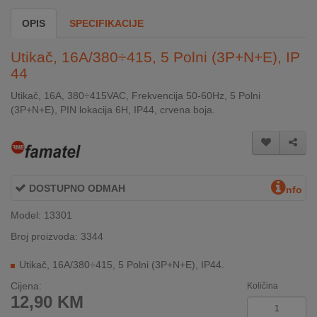
INTERNO
OPIS
SPECIFIKACIJE
Utikač, 16A/380÷415, 5 Polni (3P+N+E), IP
MOJ
44
NALOG
Utikač, 16A, 380÷415VAC, Frekvencija 50-60Hz, 5 Polni
AKCIJE
(3P+N+E), PIN lokacija 6H, IP44, crvena boja.
BRENDOVI
NOVO
U
DOSTUPNO ODMAH
nfo
PONUDI
Model: 13301
KONTAKT
Broj proizvoda: 3344
KUPOVINA
Utikač, 16A/380÷415, 5 Polni (3P+N+E), IP44.
NA
Cijena:
Količina
RATE
12,90
KM