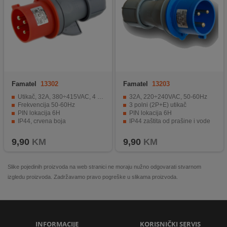
Famatel
13302
Famatel
13203
Utikač, 32A, 380÷415VAC, 4 pola (3P+E)
32A, 220÷240VAC, 50-60Hz
Frekvencija 50-60Hz
3 polni (2P+E) utikač
PIN lokacija 6H
PIN lokacija 6H
IP44, crvena boja
IP44 zaštita od prašine i vode
Plava boja
9,90
KM
9,90
KM
Slike pojedinih proizvoda na web stranici ne moraju nužno odgovarati stvarnom
izgledu proizvoda. Zadržavamo pravo pogreške u slikama proizvoda.
INFORMACIJE
KORISNIČKI SERVIS