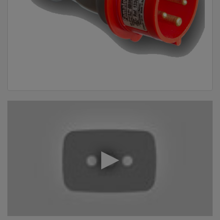
DOM
&
ALATI
ENERGIJA
KLIMATIZACIJA
SECURITY
PC
&
GAME