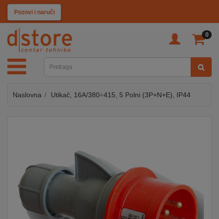
KATEGORIJE
Pozovi i naruči
0
TV
&
SAT
Naslovna
Utikač, 16A/380÷415, 5 Polni (3P+N+E), IP44
MOBILNI
UREĐAJI
AUDIO
KABLOVI
KUĆANSKI
APARATI