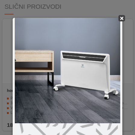
SLIČNI PROIZVODI
×
home
CLF 10/BK
home
TF 231
Promjer lopatica: 10 cm
Lapát promjera 23 cm.
3 brzine ventilatora
Podešavanje snage u 2 stupnja.
Vrijeme rada baterije: 3-6 sati
Fiksni ili rotirajući položaj do 90°.
Lako pričvršćivanje i podešavanje smjera
Podesivi kut nagiba.
Tiho rada: razina zvučne snage 50 dB(A)
Niska razina buke (48,8 dB (A)).
18,90
KM
45,90
KM