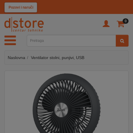
KATEGORIJE
Pozovi i naruči
0
TV
&
SAT
Naslovna
Ventilator stolni, punjivi, USB
MOBILNI
UREĐAJI
AUDIO
KABLOVI
KUĆANSKI
APARATI