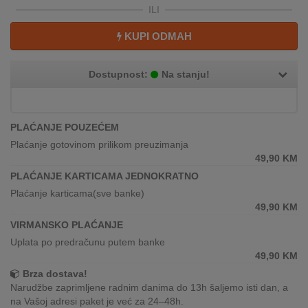
REKLAMACIJA
ILI
I
SERVIS
KUPI ODMAH
O
Dostupnost:
Na stanju!
NAMA
KATALOZI
PLAĆANJE POUZEĆEM
KAKO
Plaćanje gotovinom prilikom preuzimanja
KUPITI?
49,90
KM
PLAĆANJE KARTICAMA JEDNOKRATNO
KUPOVINA
Plaćanje karticama(sve banke)
IZ
49,90
KM
INOSTRANSTVA
VIRMANSKO PLAĆANJE
Uplata po predračunu putem banke
OZNAKE
49,90
KM
ENERGETSKE
UČINKOVITOSTI
Brza dostava!
Narudžbe zaprimljene radnim danima do 13h šaljemo isti dan, a
na Vašoj adresi paket je već za 24–48h.
DIGITALIS