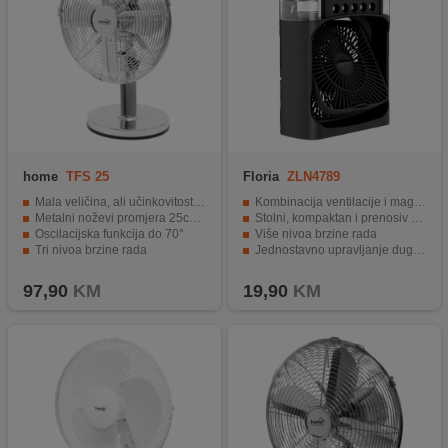
home
TFS 25
Floria
ZLN4789
Mala veličina, ali učinkovitost rashlađivanja
Kombinacija ventilacije i maglenja
Metalni noževi promjera 25cm za snažan protok zraka
Stolni, kompaktan i prenosiv dizajn
Oscilacijska funkcija do 70°
Više nivoa brzine rada
Tri nivoa brzine rada
Jednostavno upravljanje dugmadima
Elegantan inox dizajn i niska razina buke
Idealno za kućnu i uredsku upotrebu
97,90
KM
19,90
KM