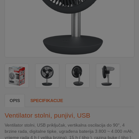
DOM
&
ALATI
ENERGIJA
KLIMATIZACIJA
SECURITY
OPIS
SPECIFIKACIJE
PC
Ventilator stolni, punjivi, USB
&
GAME
Ventilator stolni, USB priključak, vertikalna oscilacija do 90°, 4
brzine rada, digitalne tipke, ugrađena baterija 3.800 ~ 4.000 mAh,
vrijeme rada 4 h ( velika brzina), 15 h ( tiho ), razina buke ( tiho )