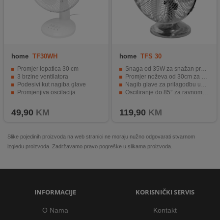
home
TF30WH
home
TFS 30
Promjer lopatica 30 cm
Snaga od 35W za snažan protok zraka.
3 brzine ventilatora
Promjer noževa od 30cm za učinkovito hlađenje.
Podesivi kut nagiba glave
Nagib glave za prilagodbu usmjerenja zraka.
Promjenjiva oscilacija
Osciliranje do 85° za ravnomjerno hlađenje.
Tih rad
3 nivoa brzine za prilagodbu prema potrebama.
49,90
KM
119,90
KM
Slike pojedinih proizvoda na web stranici ne moraju nužno odgovarati stvarnom
izgledu proizvoda. Zadržavamo pravo pogreške u slikama proizvoda.
INFORMACIJE
KORISNIČKI SERVIS
O Nama
Kontakt