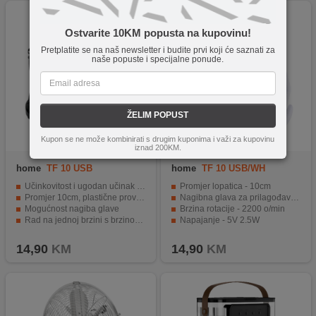
Ostvarite 10KM popusta na kupovinu!
Pretplatite se na naš newsletter i budite prvi koji će saznati za
naše popuste i specijalne ponude.
ŽELIM POPUST
Kupon se ne može kombinirati s drugim kuponima i važi za kupovinu
iznad 200KM.
home
TF 10 USB
home
TF 10 USB/WH
Učinkovitost i ugodan učinak hlađenja
Promjer lopatica - 10cm
Promjer 10cm, plastične providne lopatice
Nagibna glava za prilagođavanje smjera zraka
Mogućnost nagiba glave
Brzina rotacije - 2200 o/min
Rad na jednoj brzini s brzinom 2200 o/min
Napajanje - 5V 2.5W
Napajanje 5V 2.5W, kabel duljine 1.1m
Dužina kabla - 1.1m
14,90
KM
14,90
KM