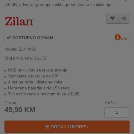
≤32dB, odvojiva prednja zaštita, jednostavno za čišćenje
INTERNO
MOJ
NALOG
DOSTUPNO ODMAH
nfo
AKCIJE
Model: ZLN4000
Broj proizvoda: 16132
BRENDOVI
USB priključak za lako punjenje
NOVO
Vertikalna oscilacija do 90°
U
4 brzine rada i digitalne tipke
PONUDI
Ugrađena baterija s do 15h rada
Tihi način rada s razinom buke ≤32dB
KONTAKT
Cijena:
Količina
49,90
KM
KUPOVINA
NA
RATE
DODAJ U KORPU