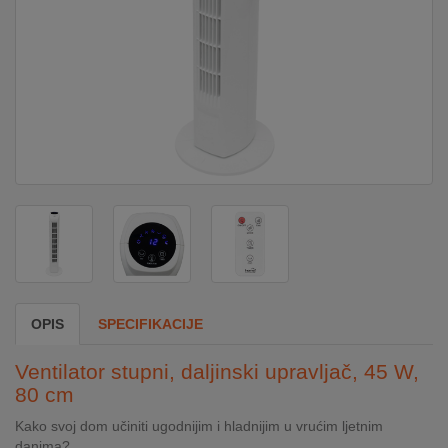
DOM
&
ALATI
ENERGIJA
KLIMATIZACIJA
SECURITY
OPIS
SPECIFIKACIJE
PC
Ventilator stupni, daljinski upravljač, 45 W,
&
80 cm
GAME
Kako svoj dom učiniti ugodnijim i hladnijim u vrućim ljetnim
danima?