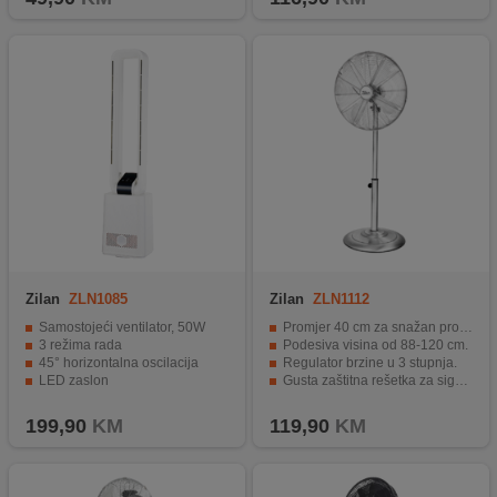
Zilan
ZLN1085
Zilan
ZLN1112
Samostojeći ventilator, 50W
Promjer 40 cm za snažan protok zraka.
3 režima rada
Podesiva visina od 88-120 cm.
45° horizontalna oscilacija
Regulator brzine u 3 stupnja.
LED zaslon
Gusta zaštitna rešetka za sigurnost.
Daljinski upravljač
Okrugla noga za stabilnost.
199,90
KM
119,90
KM