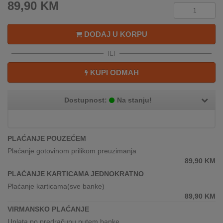
89,90
KM
REKLAMACIJA
I
SERVIS
DODAJ U KORPU
O
ILI
NAMA
KUPI ODMAH
KATALOZI
Dostupnost:
Na stanju!
KAKO
KUPITI?
KUPOVINA
PLAĆANJE POUZEĆEM
IZ
Plaćanje gotovinom prilikom preuzimanja
INOSTRANSTVA
89,90
KM
PLAĆANJE KARTICAMA JEDNOKRATNO
OZNAKE
Plaćanje karticama(sve banke)
ENERGETSKE
89,90
KM
UČINKOVITOSTI
VIRMANSKO PLAĆANJE
DIGITALIS
Uplata po predračunu putem banke