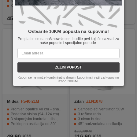
Metalne lijevane lopatice i motor od čistog bakra
60° horizontalna oscilacija
Kontinuirano podešavanje magle i tri brzine rada
LED zaslon
Osvježavajući učinak do 10 metara udaljenosti
Daljinski upravljač
459,90
KM
109,90
KM
Ostvarite 10KM popusta na kupovinu!
-10%
Pretplatite se na naš newsletter i budite prvi koji će saznati za
naše popuste i specijalne ponude.
ŽELIM POPUST
Kupon se ne može kombinirati s drugim kuponima i važi za kupovinu
iznad 200KM.
Midea
FS40-21M
Zilan
ZLN1078
Promjer lopatice 40 cm – snažno i učinkovito kretanje zraka
Samostojeći ventilator, 50W
Podesiva visina (94–124 cm) – može se prilagoditi uvjetima u prostoriji
3 režima rada
3-stupanjska kontrola – tiho, srednje ili intenzivno puhanje
3 nivoa brzine
Preklopna oscilacija od 80° – ravnomjerna raspodjela zraka
45° horizontalna oscilacija
Podesivi kut glave – ciljani protok zraka za maksimalnu udobnost
LED zaslon, Daljinski upravljač
129,90KM
49,90
KM
116,90
KM