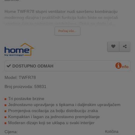
INTERNO
Home TWFR78 stupni ventilator nudi savršenu kombinaciju
modernog dizajna i praktičnih funkcija kako biste se osjećali
ugodnije čak iu najtoplijim razdobljima. Tipka na dodir i d...
MOJ
Pročitaj više...
NALOG
AKCIJE
BRENDOVI
DOSTUPNO ODMAH
nfo
NOVO
Model: TWFR78
U
PONUDI
Broj proizvoda: 59831
Tri postavke brzine
KONTAKT
Jednostavno upravljanje s tipkama i daljinskim upravljačem
Promjenjiva oscilacija za bolju distribuciju zraka
KUPOVINA
Kompaktan i lagan za jednostavno premještanje
NA
Moderan dizajn koji se uklapa u svaki interijer
RATE
Cijena:
Količina