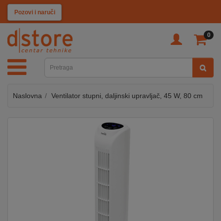
KATEGORIJE
Pozovi i naruči
0
TV
&
SAT
Naslovna
Ventilator stupni, daljinski upravljač, 45 W, 80 cm
MOBILNI
UREĐAJI
AUDIO
KABLOVI
KUĆANSKI
APARATI