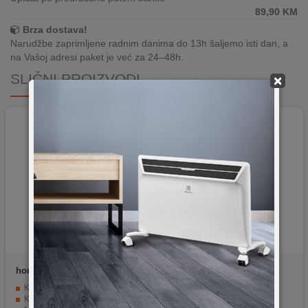
89,90
KM
Brza dostava!
Narudžbe zaprimljene radnim danima do 13h šaljemo isti dan, a
na Vašoj adresi paket je već za 24–48h.
SLIČNI PROIZVODI
×
home
CMF65
Zilan
ZLN1023
Kombinacija raspršivanja vode i snažnog protoka zraka
Samostojeći ventilator, 60W
Kapacitet od 41 l omogućava dugotrajan rad
3 režima rada