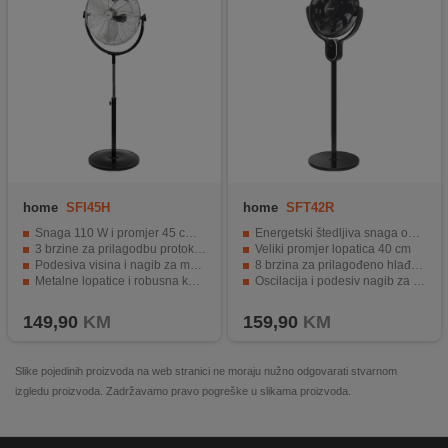
home
SFI45H
home
SFT42R
Snaga 110 W i promjer 45 cm za efikasno hlađenje
Energetski štedljiva snaga od 25 W
3 brzine za prilagodbu protoka zraka
Veliki promjer lopatica 40 cm
Podesiva visina i nagib za maksimalnu udobnost
8 brzina za prilagođeno hlađenje
Metalne lopatice i robusna konstrukcija
Oscilacija i podesiv nagib za potpunu pokrivenost
Sigurna zaštitna mreža za bezbrižno korištenje
LED zaslon s prikazom temperature
149,90
KM
159,90
KM
Slike pojedinih proizvoda na web stranici ne moraju nužno odgovarati stvarnom
izgledu proizvoda. Zadržavamo pravo pogreške u slikama proizvoda.