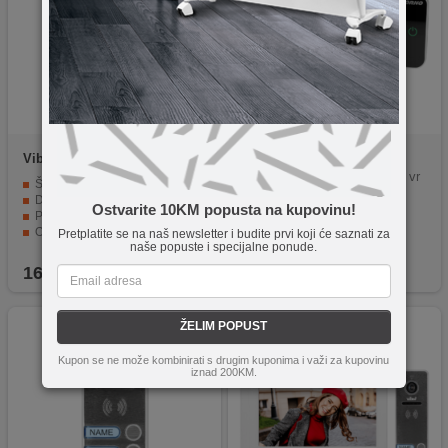
Vibell
OR-VID-EX-1063KV
Orno
OR-WIZ-1107
Digitalna špijunka za ulazna vr
Širokokutna kamera u boji
ata, 4" LCD
Dodatno osvjetljenje za noćni vid
Ostvarite 10KM popusta na kupovinu!
Pozadinsko osvjetljenje za natpisnu pločicu
Otporan na promjenljive vremenske uslove
Pretplatite se na naš newsletter i budite prvi koji će saznati za
naše popuste i specijalne ponude.
Mogućnost razgovora i kontrole kapije
169,90
KM
149,90
KM
ŽELIM POPUST
Kupon se ne može kombinirati s drugim kuponima i važi za kupovinu
iznad 200KM.