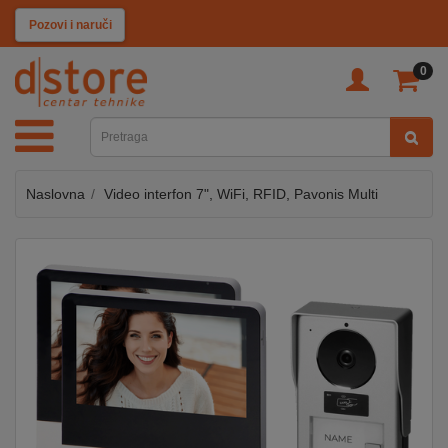
KATEGORIJE
Pozovi i naruči
0
TV
&
SAT
Naslovna
Video interfon 7", WiFi, RFID, Pavonis Multi
MOBILNI
UREĐAJI
AUDIO
KABLOVI
KUĆANSKI
APARATI