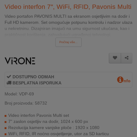
INTERNO
Video interfon 7", WiFi, RFID, Pavonis Multi
Video portafon PAVONIS MULTI sa ekranom osjetljivim na dodir i
Full HD kamerom. Set omogućuje potpunu kontrolu i nadzor ulaza
MOJ
u nekretninu. Dizajniran imajući na umu sigurnost ukućana, kao i
NALOG
praktičnost korištenja, zahvaljujući ugrađenoj tehnologi...
Pročitaj više...
AKCIJE
BRENDOVI
NOVO
DOSTUPNO ODMAH
U
nfo
BESPLATNA ISPORUKA
PONUDI
Model: VDP-69
KONTAKT
Broj proizvoda: 58732
KUPOVINA
Video interfon Pavonis Multi set
NA
7" zaslon osjetljiv na dodir, 1024 x 600 px
RATE
Rezolucija kamere vanjske ploče : 1920 x 1080
WiFi, RFID, IR noćno osvjetljenje, utor za SD karticu