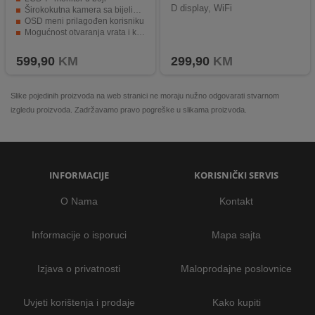
D display, WiFi
Širokokutna kamera sa bijelim LED noćnim osvjetljenjem
OSD meni prilagođen korisniku
Mogućnost otvaranja vrata i kontrole brave
RFID čitač za autoriziranu prijavu
599,90
KM
299,90
KM
Slike pojedinih proizvoda na web stranici ne moraju nužno odgovarati stvarnom
izgledu proizvoda. Zadržavamo pravo pogreške u slikama proizvoda.
INFORMACIJE
KORISNIČKI SERVIS
O Nama
Kontakt
Informacije o isporuci
Mapa sajta
Izjava o privatnosti
Maloprodajne poslovnice
Uvjeti korištenja i prodaje
Kako kupiti