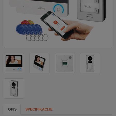
DOM
&
ALATI
ENERGIJA
KLIMATIZACIJA
SECURITY
PC
&
GAME
OPIS
SPECIFIKACIJE