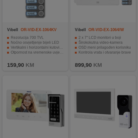
Vibell
OR-VID-EX-1064KV
Vibell
OR-VID-EX-1064/W
Rezolucija 700 TVL
2 x 7" LCD monitori u boji
Noćno osvjetljenje bijeli LED
Širokokutna video-kamera
Vertikalni i horizontalni kutovi gledanja
OSD meni prilagođen korisniku
Otpornost na vremenske uvjete IP65
Kontrola vrata i otvaranje brave
Kompatibilnost s Vibell video-monitorom.
Mogućnost snimanja i pohrane događaja
159,90
KM
899,90
KM