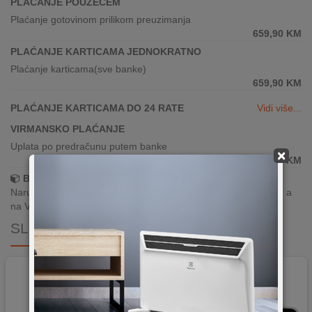
PLAĆANJE POUZEĆEM
Plaćanje gotovinom prilikom preuzimanja
659,90
KM
PLAĆANJE KARTICAMA JEDNOKRATNO
Plaćanje karticama(sve banke)
659,90
KM
PLAĆANJE KARTICAMA DO 24 RATE
Vidi više...
VIRMANSKO PLAĆANJE
Uplata po predračunu putem banke
×
659,90
KM
Brza dostava!
Narudžbe zaprimljene radnim danima do 13h šaljemo isti dan, a
na Vašoj adresi paket je već za 24–48h.
SLIČNI PROIZVODI