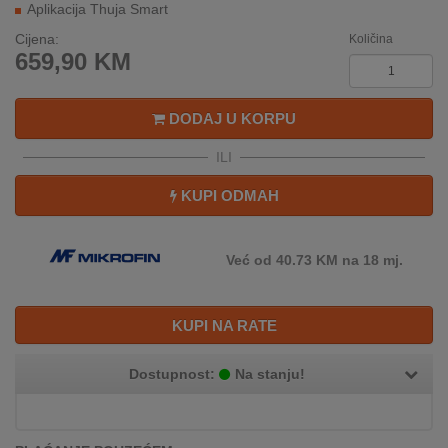
Aplikacija Thuja Smart
REKLAMACIJA
I
Cijena:
Količina
SERVIS
659,90
KM
O
NAMA
DODAJ U KORPU
ILI
KATALOZI
KUPI ODMAH
KAKO
KUPITI?
Već od 40.73 KM na 18 mj.
KUPOVINA
IZ
INOSTRANSTVA
KUPI NA RATE
OZNAKE
Dostupnost:
Na stanju!
ENERGETSKE
UČINKOVITOSTI
DIGITALIS