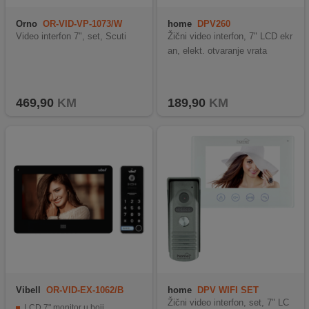
Orno
OR-VID-VP-1073/W
home
DPV260
Video interfon 7", set, Scuti
Žični video interfon, 7" LCD ekr
an, elekt. otvaranje vrata
469,90
KM
189,90
KM
Vibell
OR-VID-EX-1062/B
home
DPV WIFI SET
Žični video interfon, set, 7" LC
LCD 7" monitor u boji