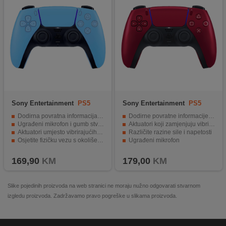
Sony Entertainment
PS5
Sony Entertainment
PS5
DualSense W.Controller Blue
DualSense W.Contr. Volcanic
Dodirna povratna informacija i dinamički efekti okidača
Dodirne povratne informacije i dinamički efekti
Red
Ugrađeni mikrofon i gumb stvori
Aktuatori koji zamjenjuju vibrirajuće motore
Aktuatori umjesto vibrirajućih motora
Različite razine sile i napetosti
Osjetite fizičku vezu s okolišem i opremom
Ugrađeni mikrofon
Kompatibilan s PS5 platformom
Mogućnost snimanja i emitiranja sadržaja
169,90
KM
179,00
KM
Slike pojedinih proizvoda na web stranici ne moraju nužno odgovarati stvarnom
izgledu proizvoda. Zadržavamo pravo pogreške u slikama proizvoda.