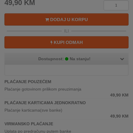
49,90
KM
REKLAMACIJA
I
SERVIS
DODAJ U KORPU
O
ILI
NAMA
KUPI ODMAH
KATALOZI
Dostupnost:
Na stanju!
KAKO
KUPITI?
KUPOVINA
PLAĆANJE POUZEĆEM
IZ
Plaćanje gotovinom prilikom preuzimanja
INOSTRANSTVA
49,90
KM
PLAĆANJE KARTICAMA JEDNOKRATNO
OZNAKE
Plaćanje karticama(sve banke)
ENERGETSKE
49,90
KM
UČINKOVITOSTI
VIRMANSKO PLAĆANJE
DIGITALIS
Uplata po predračunu putem banke