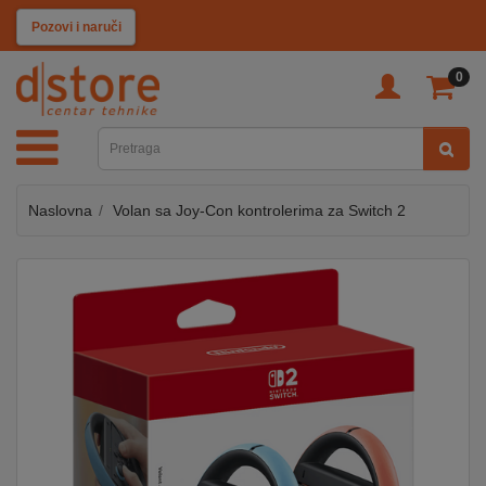
KATEGORIJE
Pozovi i naruči
0
TV
&
SAT
Naslovna
Volan sa Joy-Con kontrolerima za Switch 2
MOBILNI
UREĐAJI
AUDIO
KABLOVI
KUĆANSKI
APARATI