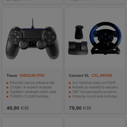
Tracer
SHOGUN PRO
Connect XL
CXL-WH300
PC/PS4
Precizan alat za virtualna takmičenja
3u1 Gaming volan za PS2/PS3/PC
15 tipki i 4-smjerni dualpad
Pedale za realistično iskustvo
Digitalni i analogni način rada
180° kut upravljača za precizno upravljanje
TURBO i CLEAR funkcije
Vibracija za još bolji doživljaj igre
Kompatibilan s PC i PS4.
49,90
KM
79,90
KM