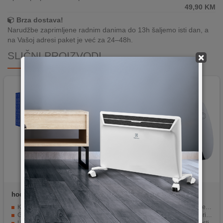
49,90
KM
Brza dostava!
Narudžbe zaprimljene radnim danima do 13h šaljemo isti dan, a
na Vašoj adresi paket je već za 24–48h.
SLIČNI PROIZVODI
×
hoco.
GA1
Sony Entertainment
PS5
DualSense Wireless
Kontroler kompatibilan s PS4 i PC računarima
Dodirne povratne informacije i dinamički efekti
Controller
Gamepad se povezuje putem Bluetooth
Aktuatori koji zamjenjuju vibrirajuće motore