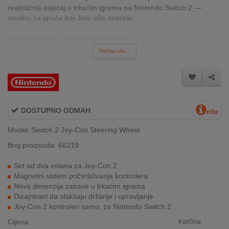
realističniji osjećaj u trkaćim igrama na Nintendo Switch 2 —
INTERNO
idealno za igrače koji žele više imerzije.
Ovaj set dolazi s dva volana u koje se ...
MOJ
Pročitaj više...
NALOG
AKCIJE
BRENDOVI
DOSTUPNO ODMAH
nfo
NOVO
Model: Switch 2 Joy-Con Steering Wheel
U
PONUDI
Broj proizvoda: 66219
Set od dva volana za Joy-Con 2
KONTAKT
Magnetni sistem pričvršćivanja kontrolera
Nova dimenzija zabave u trkaćim igrama
KUPOVINA
Dizajnirani da olakšaju držanje i upravljanje
NA
Joy-Con 2 kontroleri samo, za Nintendo Switch 2
RATE
Cijena:
Količina