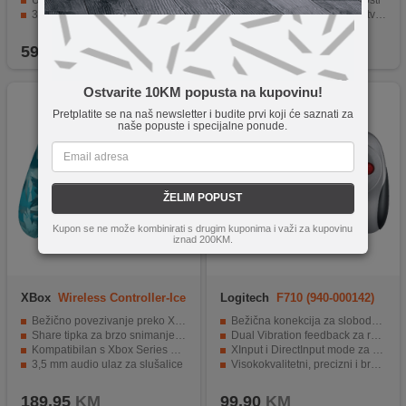
Ugrađena baterija kapaciteta 800 mAh
Različite razine sile i napetosti
3,5 mm stereo priključak za slušalice ili mikrofon
Ugrađeni mikrofon i gumb stvori
ABS kućište, ergonomski oblik
Mogućnost snimanja i emitiranja sadržaja
59,90
KM
169,90
KM
Ostvarite 10KM popusta na kupovinu!
Pretplatite se na naš newsletter i budite prvi koji će saznati za
naše popuste i specijalne ponude.
ŽELIM POPUST
Kupon se ne može kombinirati s drugim kuponima i važi za kupovinu
iznad 200KM.
XBox
Wireless Controller-Ice
Logitech
F710 (940-000142)
Breaker
Bežično povezivanje preko Xbox Wireless i Bluetooth
Bežična konekcija za slobodu kretanja.
Share tipka za brzo snimanje i dijeljenje gameplay sadržaja
Dual Vibration feedback za realističan doživljaj igre.
Kompatibilan s Xbox Series X/S, Xbox One, PC, Android i iOS
XInput i DirectInput mode za široku upotrebu.
3,5 mm audio ulaz za slušalice
Visokokvalitetni, precizni i brzi gumbi.
Udoban ergonomski dizajn za duže igranje
Izrađen od kvalitetne plastike i gumirane površine.
189,95
KM
99,90
KM