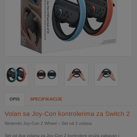
DOM
&
ALATI
ENERGIJA
KLIMATIZACIJA
SECURITY
OPIS
SPECIFIKACIJE
PC
Volan sa Joy-Con kontrolerima za Switch 2
&
GAME
Nintendo Joy-Con 2 Wheel – Set od 2 volana
Set od dva volana za Joy-Con 2 kontrolere pruža zabavan i